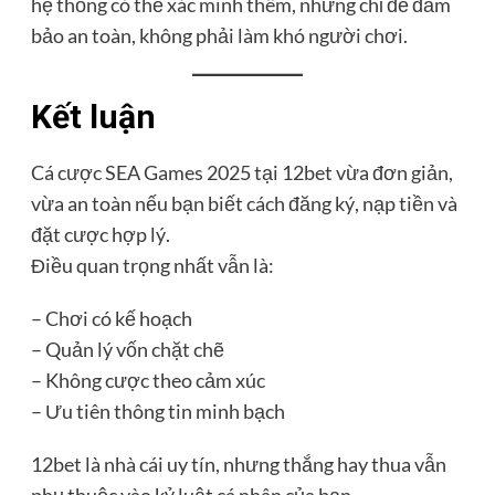
hệ thống có thể xác minh thêm, nhưng chỉ để đảm
bảo an toàn, không phải làm khó người chơi.
Kết luận
Cá cược SEA Games 2025 tại 12bet vừa đơn giản,
vừa an toàn nếu bạn biết cách đăng ký, nạp tiền và
đặt cược hợp lý.
Điều quan trọng nhất vẫn là:
– Chơi có kế hoạch
– Quản lý vốn chặt chẽ
– Không cược theo cảm xúc
– Ưu tiên thông tin minh bạch
12bet là nhà cái uy tín, nhưng thắng hay thua vẫn