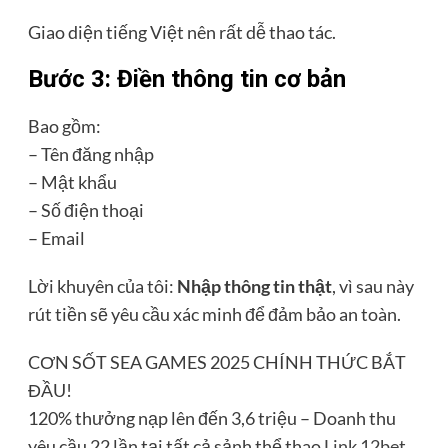
Giao diện tiếng Việt nên rất dễ thao tác.
Bước 3: Điền thông tin cơ bản
Bao gồm:
– Tên đăng nhập
– Mật khẩu
– Số điện thoại
– Email
Lời khuyên của tôi:
Nhập thông tin thật
, vì sau này
rút tiền sẽ yêu cầu xác minh để đảm bảo an toàn.
CƠN SỐT SEA GAMES 2025 CHÍNH THỨC BẮT
ĐẦU!
120% thưởng nạp lên đến 3,6 triệu – Doanh thu
yêu cầu 22 lần tại tất cả sảnh thể thao
Link 12bet