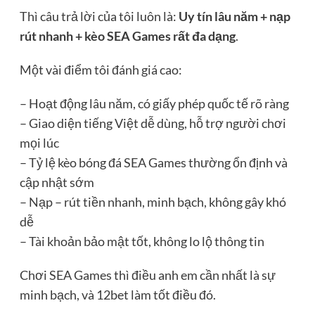
Thì câu trả lời của tôi luôn là:
Uy tín lâu năm + nạp
rút nhanh + kèo SEA Games rất đa dạng
.
Một vài điểm tôi đánh giá cao:
– Hoạt động lâu năm, có giấy phép quốc tế rõ ràng
– Giao diện tiếng Việt dễ dùng, hỗ trợ người chơi
mọi lúc
– Tỷ lệ kèo bóng đá SEA Games thường ổn định và
cập nhật sớm
– Nạp – rút tiền nhanh, minh bạch, không gây khó
dễ
– Tài khoản bảo mật tốt, không lo lộ thông tin
Chơi SEA Games thì điều anh em cần nhất là sự
minh bạch, và 12bet làm tốt điều đó.