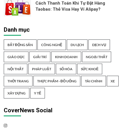
Cách Thanh Toán Khi Tự Đặt Hàng
Taobao: Thẻ Visa Hay Ví Alipay?
Danh mục
BẤT ĐỘNG SẢN
CÔNG NGHỆ
DU LỊCH
DỊCH VỤ
GIÁO DỤC
GIẢI TRÍ
KINH DOANH
NGOẠI THẤT
NỘI THẤT
PHÁP LUẬT
SỐ HÓA
SỨC KHOẺ
THỜI TRANG
THỰC PHẨM - ĐỒ UỐNG
TÀI CHÍNH
XE
XÂY DỰNG
Y TẾ
CoverNews Social
Instagram