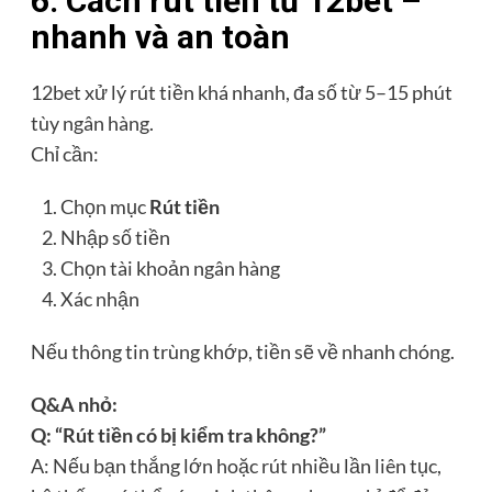
6. Cách rút tiền từ 12bet –
nhanh và an toàn
12bet xử lý rút tiền khá nhanh, đa số từ 5–15 phút
tùy ngân hàng.
Chỉ cần:
Chọn mục
Rút tiền
Nhập số tiền
Chọn tài khoản ngân hàng
Xác nhận
Nếu thông tin trùng khớp, tiền sẽ về nhanh chóng.
Q&A nhỏ:
Q: “Rút tiền có bị kiểm tra không?”
A: Nếu bạn thắng lớn hoặc rút nhiều lần liên tục,