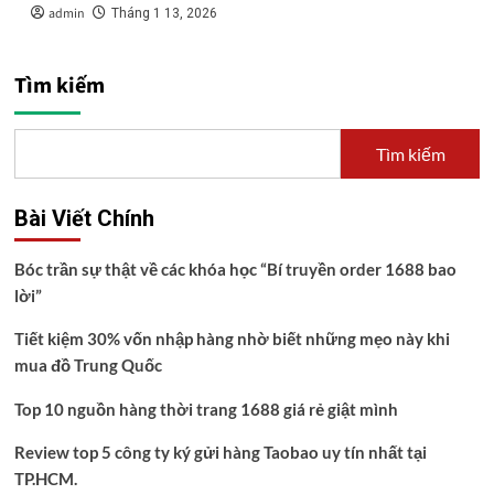
admin
Tháng 1 13, 2026
Tìm kiếm
Tìm kiếm
Bài Viết Chính
Bóc trần sự thật về các khóa học “Bí truyền order 1688 bao
lời”
Tiết kiệm 30% vốn nhập hàng nhờ biết những mẹo này khi
mua đồ Trung Quốc
Top 10 nguồn hàng thời trang 1688 giá rẻ giật mình
Review top 5 công ty ký gửi hàng Taobao uy tín nhất tại
TP.HCM.