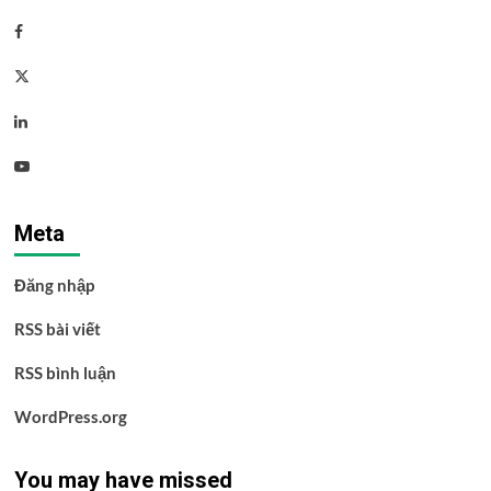
Facebook
Twitter
Linkedin
Youtube
Meta
Đăng nhập
RSS bài viết
RSS bình luận
WordPress.org
You may have missed