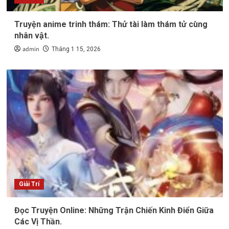
Truyện anime trinh thám: Thử tài làm thám tử cùng
nhân vật.
admin
Tháng 1 15, 2026
Giải Trí
Đọc Truyện Online: Những Trận Chiến Kinh Điển Giữa
Các Vị Thần.