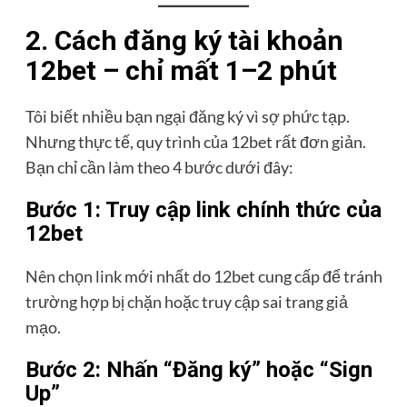
2. Cách đăng ký tài khoản
12bet – chỉ mất 1–2 phút
Tôi biết nhiều bạn ngại đăng ký vì sợ phức tạp.
Nhưng thực tế, quy trình của 12bet rất đơn giản.
Bạn chỉ cần làm theo 4 bước dưới đây:
Bước 1: Truy cập link chính thức của
12bet
Nên chọn link mới nhất do 12bet cung cấp để tránh
trường hợp bị chặn hoặc truy cập sai trang giả
mạo.
Bước 2: Nhấn “Đăng ký” hoặc “Sign
Up”