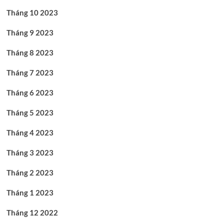
Tháng 10 2023
Tháng 9 2023
Tháng 8 2023
Tháng 7 2023
Tháng 6 2023
Tháng 5 2023
Tháng 4 2023
Tháng 3 2023
Tháng 2 2023
Tháng 1 2023
Tháng 12 2022