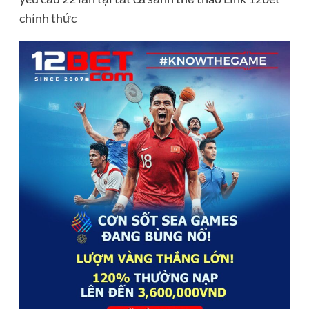
chính thức