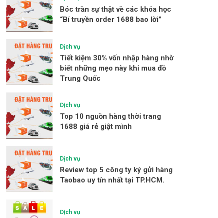
Bóc trần sự thật về các khóa học
“Bí truyền order 1688 bao lời”
Dịch vụ
Tiết kiệm 30% vốn nhập hàng nhờ
biết những mẹo này khi mua đồ
Trung Quốc
Dịch vụ
Top 10 nguồn hàng thời trang
1688 giá rẻ giật mình
Dịch vụ
Review top 5 công ty ký gửi hàng
Taobao uy tín nhất tại TP.HCM.
Dịch vụ