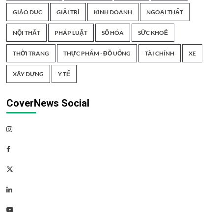
GIÁO DỤC
GIẢI TRÍ
KINH DOANH
NGOẠI THẤT
NỘI THẤT
PHÁP LUẬT
SỐ HÓA
SỨC KHOẺ
THỜI TRANG
THỰC PHẨM - ĐỒ UỐNG
TÀI CHÍNH
XE
XÂY DỰNG
Y TẾ
CoverNews Social
Instagram
Facebook
Twitter
Linkedin
Youtube