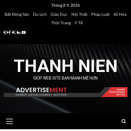
Skip
Tháng 8 9, 2026
to
Bất Động Sản
Du Lịch
Giáo Dục
Nội Thất
Pháp Luật
Số Hóa
content
Thời Trang
Y Tế
Instagram
Facebook
Twitter
Linkedin
Youtube
THANH NIEN
GIÚP WEB SITE BẠN MẠNH MẼ HƠN
Primary
Menu