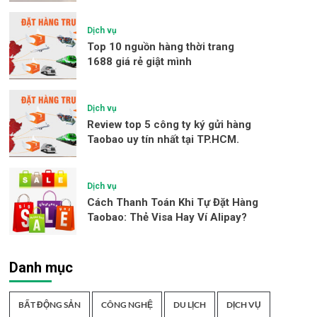
Dịch vụ
Top 10 nguồn hàng thời trang
1688 giá rẻ giật mình
Dịch vụ
Review top 5 công ty ký gửi hàng
Taobao uy tín nhất tại TP.HCM.
Dịch vụ
Cách Thanh Toán Khi Tự Đặt Hàng
Taobao: Thẻ Visa Hay Ví Alipay?
Danh mục
BẤT ĐỘNG SẢN
CÔNG NGHỆ
DU LỊCH
DỊCH VỤ