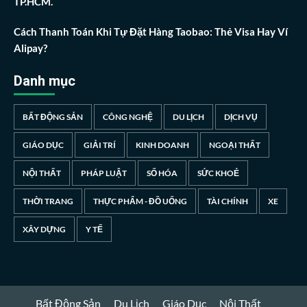
TP.HCM.
Cách Thanh Toán Khi Tự Đặt Hàng Taobao: Thẻ Visa Hay Ví
Alipay?
Danh mục
BẤT ĐỘNG SẢN
CÔNG NGHỆ
DU LỊCH
DỊCH VỤ
GIÁO DỤC
GIẢI TRÍ
KINH DOANH
NGOẠI THẤT
NỘI THẤT
PHÁP LUẬT
SỐ HÓA
SỨC KHOẺ
THỜI TRANG
THỰC PHẨM - ĐỒ UỐNG
TÀI CHÍNH
XE
XÂY DỰNG
Y TẾ
Bất Động Sản
Du Lịch
Giáo Dục
Nội Thất