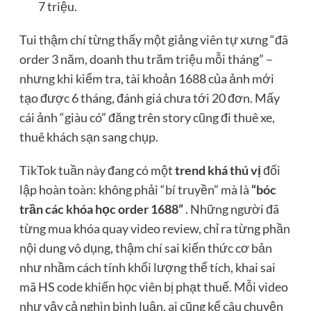
7 triệu.
Tui thậm chí từng thấy một giảng viên tự xưng “đã
order 3 năm, doanh thu trăm triệu mỗi tháng” –
nhưng khi kiểm tra, tài khoản 1688 của ảnh mới
tạo được 6 tháng, đánh giá chưa tới 20 đơn. Mấy
cái ảnh “giàu có” đăng trên story cũng đi thuê xe,
thuê khách sạn sang chụp.
TikTok tuần này đang có một
trend khá thú vị
đối
lập hoàn toàn: không phải “bí truyền” mà là
“bóc
trần các khóa học order 1688”
. Những người đã
từng mua khóa quay video review, chỉ ra từng phần
nội dung vô dụng, thậm chí sai kiến thức cơ bản
như nhầm cách tính khối lượng thể tích, khai sai
mã HS code khiến học viên bị phạt thuế. Mỗi video
như vậy cả nghìn bình luận, ai cũng kể câu chuyện