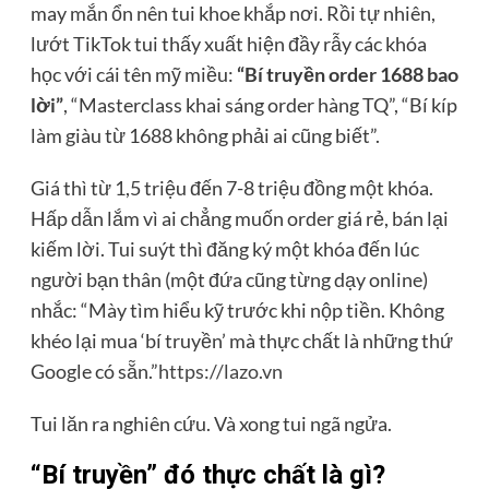
may mắn ổn nên tui khoe khắp nơi. Rồi tự nhiên,
lướt TikTok tui thấy xuất hiện đầy rẫy các khóa
học với cái tên mỹ miều:
“Bí truyền order 1688 bao
lời”
, “Masterclass khai sáng order hàng TQ”, “Bí kíp
làm giàu từ 1688 không phải ai cũng biết”.
Giá thì từ 1,5 triệu đến 7-8 triệu đồng một khóa.
Hấp dẫn lắm vì ai chẳng muốn order giá rẻ, bán lại
kiếm lời. Tui suýt thì đăng ký một khóa đến lúc
người bạn thân (một đứa cũng từng dạy online)
nhắc: “Mày tìm hiểu kỹ trước khi nộp tiền. Không
khéo lại mua ‘bí truyền’ mà thực chất là những thứ
Google có sẵn.”
https://lazo.vn
Tui lăn ra nghiên cứu. Và xong tui ngã ngửa.
“Bí truyền” đó thực chất là gì?