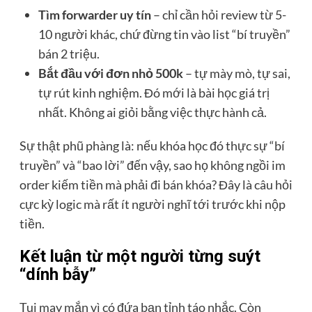
Tìm forwarder uy tín
– chỉ cần hỏi review từ 5-
10 người khác, chứ đừng tin vào list “bí truyền”
bán 2 triệu.
Bắt đầu với đơn nhỏ 500k
– tự mày mò, tự sai,
tự rút kinh nghiệm. Đó mới là bài học giá trị
nhất. Không ai giỏi bằng việc thực hành cả.
Sự thật phũ phàng là: nếu khóa học đó thực sự “bí
truyền” và “bao lời” đến vậy, sao họ không ngồi im
order kiếm tiền mà phải đi bán khóa? Đây là câu hỏi
cực kỳ logic mà rất ít người nghĩ tới trước khi nộp
tiền.
Kết luận từ một người từng suýt
“dính bẫy”
Tui may mắn vì có đứa bạn tỉnh táo nhắc. Còn