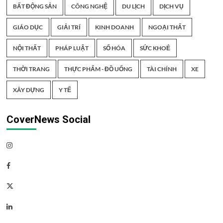
BẤT ĐỘNG SẢN
CÔNG NGHỆ
DU LỊCH
DỊCH VỤ
GIÁO DỤC
GIẢI TRÍ
KINH DOANH
NGOẠI THẤT
NỘI THẤT
PHÁP LUẬT
SỐ HÓA
SỨC KHOẺ
THỜI TRANG
THỰC PHẨM - ĐỒ UỐNG
TÀI CHÍNH
XE
XÂY DỰNG
Y TẾ
CoverNews Social
Instagram
Facebook
Twitter
Linkedin