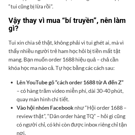
“tui cũng bị lừa rồi”.
Vậy thay vì mua “bí truyền”, nên làm
gì?
Tui xin chia sẻ thật, không phải vì tui ghét ai, mà vì
thấy nhiều người trẻ ham học hỏi bị tiền mất tật
mang. Bạn muốn order 1688 hiệu quả – chả cần
khóa học ma nào cả. Tự học bằng các cách sau:
Lên YouTube gõ “cách order 1688 từ A đến Z”
– có hàng trăm video miễn phí, dài 30-40 phút,
quay màn hình chi tiết.
Vào hội nhóm Facebook
như “Hội order 1688 –
review thật”, “Dân order hàng TQ” – hỏi gì cũng
có người chỉ, có khi còn được inbox riêng chỉ tận
nơi.