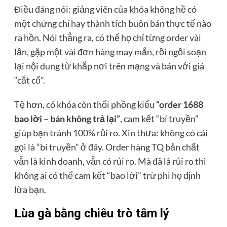
Điều đáng nói: giảng viên của khóa không hề có
một chứng chỉ hay thành tích buôn bán thực tế nào
ra hồn. Nói thẳng ra, có thể họ chỉ từng order vài
lần, gặp một vài đơn hàng may mắn, rồi ngồi soạn
lại nội dung từ khắp nơi trên mạng và bán với giá
“cắt cổ”.
Tệ hơn, có khóa còn thổi phồng kiểu
“order 1688
bao lời – bán không trả lại”
, cam kết “bí truyền”
giúp bạn tránh 100% rủi ro. Xin thưa: không có cái
gọi là “bí truyền” ở đây. Order hàng TQ bản chất
vẫn là kinh doanh, vẫn có rủi ro. Mà đã là rủi ro thì
không ai có thể cam kết “bao lời” trừ phi họ định
lừa bạn.
Lùa gà bằng chiêu trò tâm lý