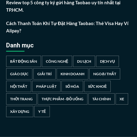
Review top 5 công ty ký gửi hàng Taobao uy tín nhất tại
TP.HCM.
Cách Thanh Toán Khi Tự Đặt Hàng Taobao: Thẻ Visa Hay Ví
Alipay?
Danh mục
BẤT ĐỘNG SẢN
CÔNG NGHỆ
DU LỊCH
DỊCH VỤ
GIÁO DỤC
GIẢI TRÍ
KINH DOANH
NGOẠI THẤT
NỘI THẤT
PHÁP LUẬT
SỐ HÓA
SỨC KHOẺ
THỜI TRANG
THỰC PHẨM - ĐỒ UỐNG
TÀI CHÍNH
XE
XÂY DỰNG
Y TẾ