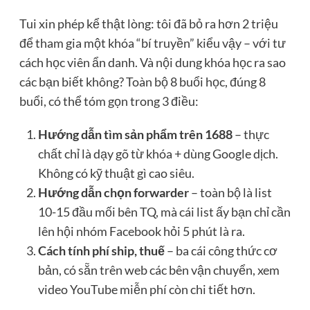
Tui xin phép kể thật lòng: tôi đã bỏ ra hơn 2 triệu
để tham gia một khóa “bí truyền” kiểu vậy – với tư
cách học viên ẩn danh. Và nội dung khóa học ra sao
các bạn biết không? Toàn bộ 8 buổi học, đúng 8
buổi, có thể tóm gọn trong 3 điều:
Hướng dẫn tìm sản phẩm trên 1688
– thực
chất chỉ là dạy gõ từ khóa + dùng Google dịch.
Không có kỹ thuật gì cao siêu.
Hướng dẫn chọn forwarder
– toàn bộ là list
10-15 đầu mối bên TQ, mà cái list ấy bạn chỉ cần
lên hội nhóm Facebook hỏi 5 phút là ra.
Cách tính phí ship, thuế
– ba cái công thức cơ
bản, có sẵn trên web các bên vận chuyển, xem
video YouTube miễn phí còn chi tiết hơn.