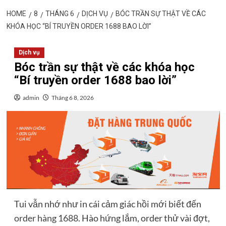
HOME
8
THÁNG 6
DỊCH VỤ
BÓC TRẦN SỰ THẬT VỀ CÁC
KHÓA HỌC “BÍ TRUYỀN ORDER 1688 BAO LỜI”
Dịch vụ
Bóc trần sự thật về các khóa học
“Bí truyền order 1688 bao lời”
admin
Tháng 6 8, 2026
Tui vẫn nhớ như in cái cảm giác hồi mới biết đến
order hàng 1688
. Hào hứng lắm, order thử vài đợt,