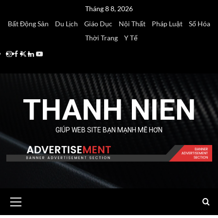
Skip
Tháng 8 8, 2026
to
Bất Động Sản
Du Lịch
Giáo Dục
Nội Thất
Pháp Luật
Số Hóa
content
Thời Trang
Y Tế
Instagram
Facebook
Twitter
Linkedin
Youtube
THANH NIEN
GIÚP WEB SITE BẠN MẠNH MẼ HƠN
Primary
Menu