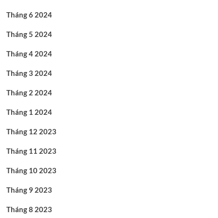
Tháng 6 2024
Tháng 5 2024
Tháng 4 2024
Tháng 3 2024
Tháng 2 2024
Tháng 1 2024
Tháng 12 2023
Tháng 11 2023
Tháng 10 2023
Tháng 9 2023
Tháng 8 2023