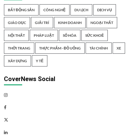
BẤT ĐỘNG SẢN
CÔNG NGHỆ
DU LỊCH
DỊCH VỤ
GIÁO DỤC
GIẢI TRÍ
KINH DOANH
NGOẠI THẤT
NỘI THẤT
PHÁP LUẬT
SỐ HÓA
SỨC KHOẺ
THỜI TRANG
THỰC PHẨM - ĐỒ UỐNG
TÀI CHÍNH
XE
XÂY DỰNG
Y TẾ
CoverNews Social
Instagram
Facebook
Twitter
Linkedin