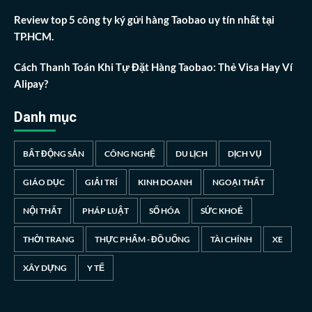
Review top 5 công ty ký gửi hàng Taobao uy tín nhất tại
TP.HCM.
Cách Thanh Toán Khi Tự Đặt Hàng Taobao: Thẻ Visa Hay Ví
Alipay?
Danh mục
BẤT ĐỘNG SẢN
CÔNG NGHỆ
DU LỊCH
DỊCH VỤ
GIÁO DỤC
GIẢI TRÍ
KINH DOANH
NGOẠI THẤT
NỘI THẤT
PHÁP LUẬT
SỐ HÓA
SỨC KHOẺ
THỜI TRANG
THỰC PHẨM - ĐỒ UỐNG
TÀI CHÍNH
XE
XÂY DỰNG
Y TẾ