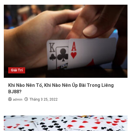
Giải Trí
Khi Nào Nên Tố, Khi Nào Nên Úp Bài Trong Liêng
BJ88?
admin
Tháng 3 25, 2022