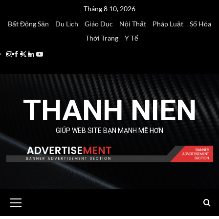
Skip
Tháng 8 10, 2026
to
Bất Động Sản
Du Lịch
Giáo Dục
Nội Thất
Pháp Luật
Số Hóa
content
Thời Trang
Y Tế
Instagram
Facebook
Twitter
Linkedin
Youtube
THANH NIEN
GIÚP WEB SITE BẠN MẠNH MẼ HƠN
Primary
Menu