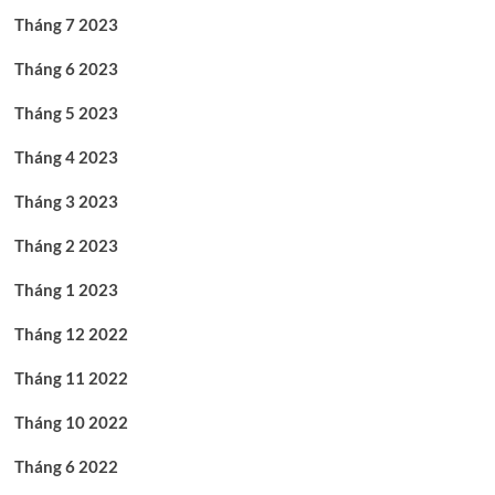
Tháng 7 2023
Tháng 6 2023
Tháng 5 2023
Tháng 4 2023
Tháng 3 2023
Tháng 2 2023
Tháng 1 2023
Tháng 12 2022
Tháng 11 2022
Tháng 10 2022
Tháng 6 2022