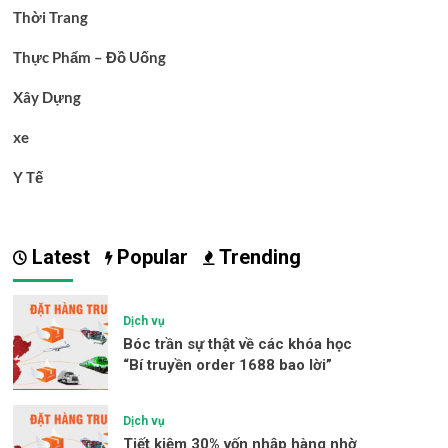
Thời Trang
Thực Phẩm – Đồ Uống
Xây Dựng
xe
Y Tế
Latest
Popular
Trending
Dịch vụ
Bóc trần sự thật về các khóa học
“Bí truyền order 1688 bao lời”
Dịch vụ
Tiết kiệm 30% vốn nhập hàng nhờ