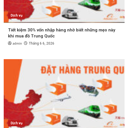
Dịch vụ
Tiết kiệm 30% vốn nhập hàng nhờ biết những mẹo này
khi mua đồ Trung Quốc
admin
Tháng 6 6, 2026
Dịch vụ