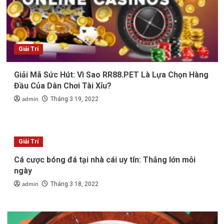
Giải Trí
Giải Mã Sức Hút: Vì Sao RR88.PET Là Lựa Chọn Hàng
Đầu Của Dân Chơi Tài Xỉu?
admin
Tháng 3 19, 2022
Giải Trí
Cá cược bóng đá tại nhà cái uy tín: Thắng lớn mỗi
ngày
admin
Tháng 3 18, 2022