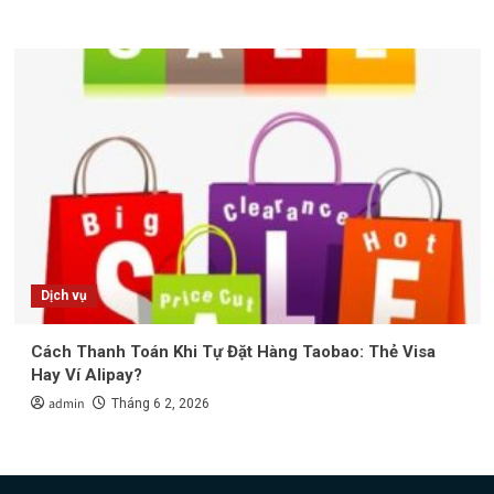
Dịch vụ
Cách Thanh Toán Khi Tự Đặt Hàng Taobao: Thẻ Visa
Hay Ví Alipay?
admin
Tháng 6 2, 2026