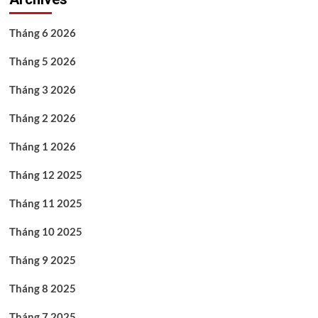
Tháng 6 2026
Tháng 5 2026
Tháng 3 2026
Tháng 2 2026
Tháng 1 2026
Tháng 12 2025
Tháng 11 2025
Tháng 10 2025
Tháng 9 2025
Tháng 8 2025
Tháng 7 2025