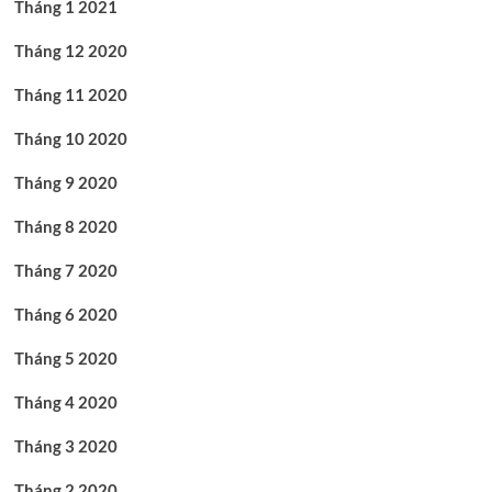
Tháng 1 2021
Tháng 12 2020
Tháng 11 2020
Tháng 10 2020
Tháng 9 2020
Tháng 8 2020
Tháng 7 2020
Tháng 6 2020
Tháng 5 2020
Tháng 4 2020
Tháng 3 2020
Tháng 2 2020