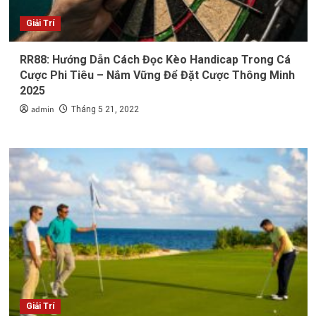
Giải Trí
RR88: Hướng Dẫn Cách Đọc Kèo Handicap Trong Cá
Cược Phi Tiêu – Nắm Vững Để Đặt Cược Thông Minh
2025
admin
Tháng 5 21, 2022
Giải Trí