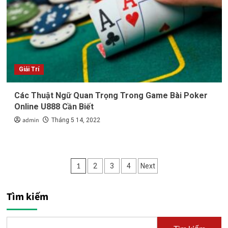
Giải Trí
Các Thuật Ngữ Quan Trọng Trong Game Bài Poker
Online U888 Cần Biết
admin
Tháng 5 14, 2022
Phân
1
2
3
4
Next
trang
Tìm kiếm
bài
viết