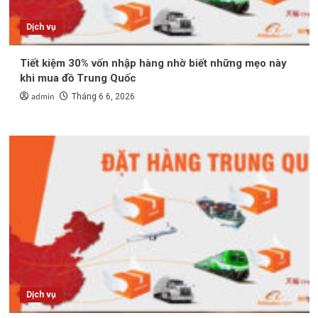
Dịch vụ
Tiết kiệm 30% vốn nhập hàng nhờ biết những mẹo này
khi mua đồ Trung Quốc
admin
Tháng 6 6, 2026
Dịch vụ