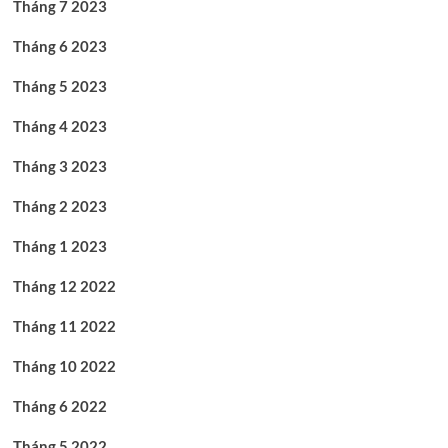
Tháng 7 2023
Tháng 6 2023
Tháng 5 2023
Tháng 4 2023
Tháng 3 2023
Tháng 2 2023
Tháng 1 2023
Tháng 12 2022
Tháng 11 2022
Tháng 10 2022
Tháng 6 2022
Tháng 5 2022