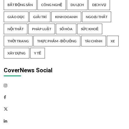
BẤT ĐỘNG SẢN
CÔNG NGHỆ
DU LỊCH
DỊCH VỤ
GIÁO DỤC
GIẢI TRÍ
KINH DOANH
NGOẠI THẤT
NỘI THẤT
PHÁP LUẬT
SỐ HÓA
SỨC KHOẺ
THỜI TRANG
THỰC PHẨM - ĐỒ UỐNG
TÀI CHÍNH
XE
XÂY DỰNG
Y TẾ
CoverNews Social
Instagram
Facebook
Twitter
Linkedin