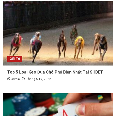
Giải Trí
Top 5 Loại Kèo Đua Chó Phổ Biến Nhất Tại SHBET
admin
Tháng 5 19, 2022