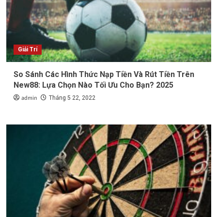
Giải Trí
So Sánh Các Hình Thức Nạp Tiền Và Rút Tiền Trên
New88: Lựa Chọn Nào Tối Ưu Cho Bạn? 2025
admin
Tháng 5 22, 2022