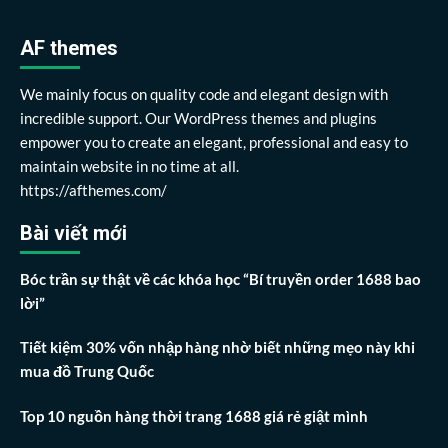
AF themes
We mainly focus on quality code and elegant design with
incredible support. Our WordPress themes and plugins
empower you to create an elegant, professional and easy to
maintain website in no time at all.
https://afthemes.com/
Bài viết mới
Bóc trần sự thật về các khóa học “Bí truyền order 1688 bao
lời”
Tiết kiệm 30% vốn nhập hàng nhờ biết những mẹo này khi
mua đồ Trung Quốc
Top 10 nguồn hàng thời trang 1688 giá rẻ giật mình