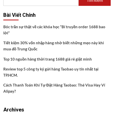
Tìm kiếm
Bài Viết Chính
Bóc trần sự thật về các khóa học “Bí truyền order 1688 bao
lời”
Tiết kiệm 30% vốn nhập hàng nhờ biết những mẹo này khi
mua đồ Trung Quốc
Top 10 nguồn hàng thời trang 1688 giá rẻ giật mình
Review top 5 công ty ký gửi hàng Taobao uy tín nhất tại
TP.HCM.
Cách Thanh Toán Khi Tự Đặt Hàng Taobao: Thẻ Visa Hay Ví
Alipay?
Archives