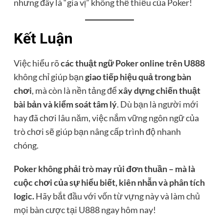
nhưng đây là “gia vị” không thể thiếu của Poker!
Kết Luận
Việc hiểu rõ
các thuật ngữ Poker online trên U888
không chỉ giúp bạn
giao tiếp hiệu quả trong bàn
chơi
, mà còn là nền tảng để
xây dựng chiến thuật
bài bản và kiểm soát tâm lý
. Dù bạn là người mới
hay đã chơi lâu năm, việc nắm vững ngôn ngữ của
trò chơi sẽ giúp bạn nâng cấp trình độ nhanh
chóng.
Poker không phải trò may rủi đơn thuần – mà là
cuộc chơi của sự hiểu biết, kiên nhẫn và phân tích
logic.
Hãy bắt đầu với vốn từ vựng này và làm chủ
mọi bàn cược tại U888 ngay hôm nay!