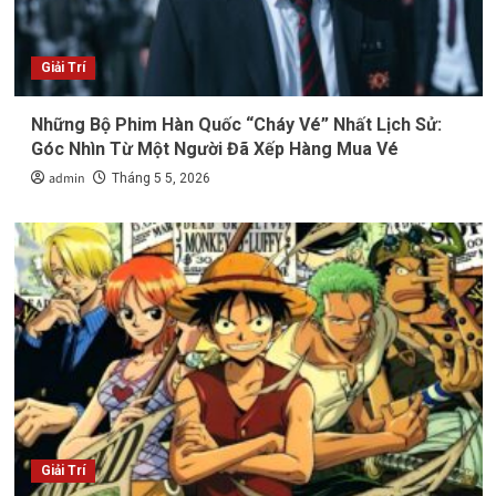
Giải Trí
Những Bộ Phim Hàn Quốc “Cháy Vé” Nhất Lịch Sử:
Góc Nhìn Từ Một Người Đã Xếp Hàng Mua Vé
admin
Tháng 5 5, 2026
Giải Trí