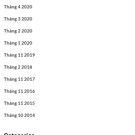
Tháng 4 2020
Tháng 3 2020
Tháng 2 2020
Tháng 1 2020
Tháng 11 2019
Tháng 2 2018
Tháng 11 2017
Tháng 11 2016
Tháng 11 2015
Tháng 10 2014