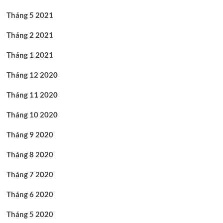
Tháng 5 2021
Tháng 2 2021
Tháng 1 2021
Tháng 12 2020
Tháng 11 2020
Tháng 10 2020
Tháng 9 2020
Tháng 8 2020
Tháng 7 2020
Tháng 6 2020
Tháng 5 2020