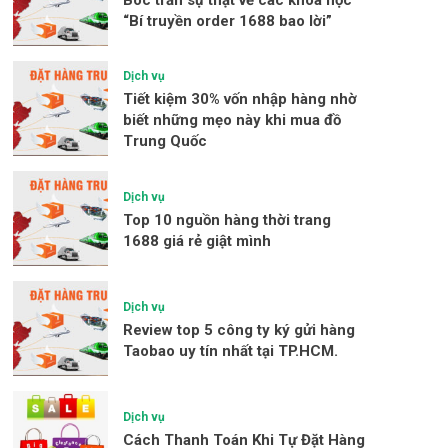
“Bí truyền order 1688 bao lời”
Dịch vụ
Tiết kiệm 30% vốn nhập hàng nhờ
biết những mẹo này khi mua đồ
Trung Quốc
Dịch vụ
Top 10 nguồn hàng thời trang
1688 giá rẻ giật mình
Dịch vụ
Review top 5 công ty ký gửi hàng
Taobao uy tín nhất tại TP.HCM.
Dịch vụ
Cách Thanh Toán Khi Tự Đặt Hàng