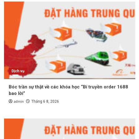
Dịch vụ
Bóc trần sự thật về các khóa học “Bí truyền order 1688
bao lời”
admin
Tháng 6 8, 2026