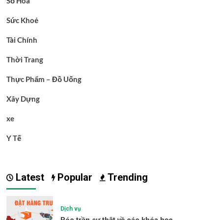
Số Hóa
Sức Khoẻ
Tài Chính
Thời Trang
Thực Phẩm – Đồ Uống
Xây Dựng
xe
Y Tế
Latest
Popular
Trending
Dịch vụ
Bóc trần sự thật về các khóa học