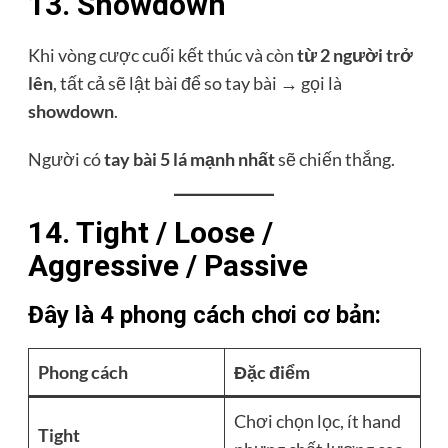
13.
Showdown
Khi vòng cược cuối kết thúc và còn
từ 2 người trở
lên
, tất cả sẽ lật bài để so tay bài → gọi là
showdown
.
Người có
tay bài 5 lá mạnh nhất
sẽ chiến thắng.
14.
Tight / Loose /
Aggressive / Passive
Đây là 4 phong cách chơi cơ bản:
Phong cách
Đặc điểm
Chơi chọn lọc, ít hand
Tight