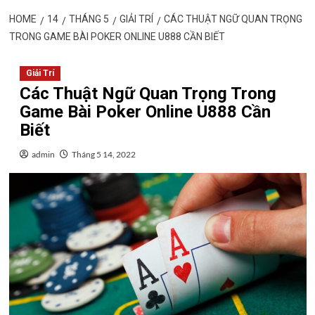
HOME
14
THÁNG 5
GIẢI TRÍ
CÁC THUẬT NGỮ QUAN TRỌNG
TRONG GAME BÀI POKER ONLINE U888 CẦN BIẾT
Giải Trí
Các Thuật Ngữ Quan Trọng Trong
Game Bài Poker Online U888 Cần
Biết
admin
Tháng 5 14, 2022