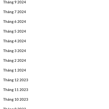
Tháng 9 2024
Tháng 7 2024
Tháng 6 2024
Tháng 5 2024
Tháng 4 2024
Tháng 3 2024
Tháng 2 2024
Tháng 1 2024
Tháng 12 2023
Tháng 11 2023
Tháng 10 2023