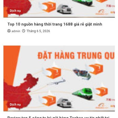
Dịch vụ
Top 10 nguồn hàng thời trang 1688 giá rẻ giật mình
admin
Tháng 6 5, 2026
Dịch vụ