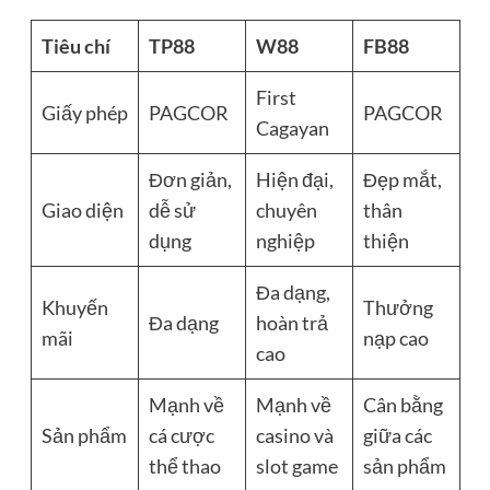
Tiêu chí
TP88
W88
FB88
First
Giấy phép
PAGCOR
PAGCOR
Cagayan
Đơn giản,
Hiện đại,
Đẹp mắt,
Giao diện
dễ sử
chuyên
thân
dụng
nghiệp
thiện
Đa dạng,
Khuyến
Thưởng
Đa dạng
hoàn trả
mãi
nạp cao
cao
Mạnh về
Mạnh về
Cân bằng
Sản phẩm
cá cược
casino và
giữa các
thể thao
slot game
sản phẩm