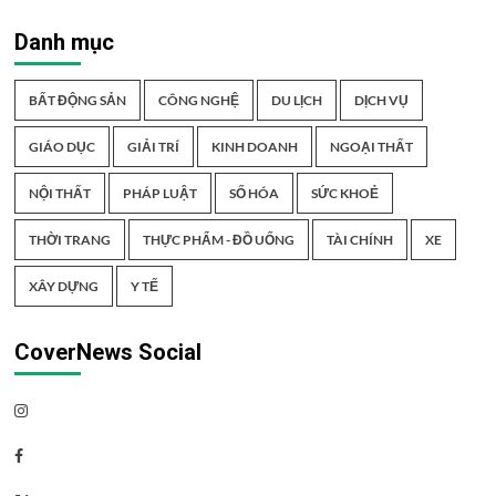
Danh mục
BẤT ĐỘNG SẢN
CÔNG NGHỆ
DU LỊCH
DỊCH VỤ
GIÁO DỤC
GIẢI TRÍ
KINH DOANH
NGOẠI THẤT
NỘI THẤT
PHÁP LUẬT
SỐ HÓA
SỨC KHOẺ
THỜI TRANG
THỰC PHẨM - ĐỒ UỐNG
TÀI CHÍNH
XE
XÂY DỰNG
Y TẾ
CoverNews Social
Instagram
Facebook