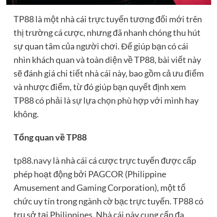
TP88 là một nhà cái trực tuyến tương đối mới trên
thị trường cá cược, nhưng đã nhanh chóng thu hút
sự quan tâm của người chơi. Để giúp bạn có cái
nhìn khách quan và toàn diện về TP88, bài viết này
sẽ đánh giá chi tiết nhà cái này, bao gồm cả ưu điểm
và nhược điểm, từ đó giúp bạn quyết định xem
TP88 có phải là sự lựa chọn phù hợp với mình hay
không.
Tổng quan về TP88
tp88.navy
là nhà cái cá cược trực tuyến được cấp
phép hoạt động bởi PAGCOR (Philippine
Amusement and Gaming Corporation), một tổ
chức uy tín trong ngành cờ bạc trực tuyến. TP88 có
trụ sở tại Philippines. Nhà cái này cung cấp đa