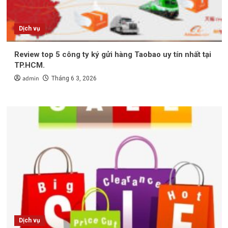
Dịch vụ
Review top 5 công ty ký gửi hàng Taobao uy tín nhất tại
TP.HCM.
admin
Tháng 6 3, 2026
Dịch vụ