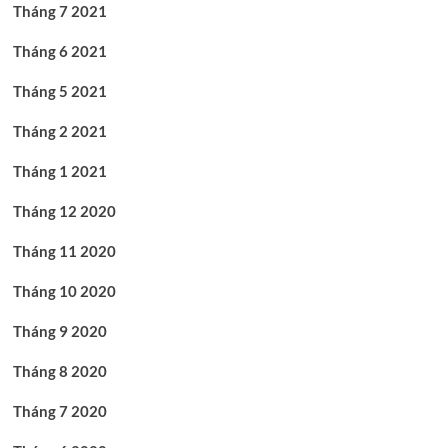
Tháng 7 2021
Tháng 6 2021
Tháng 5 2021
Tháng 2 2021
Tháng 1 2021
Tháng 12 2020
Tháng 11 2020
Tháng 10 2020
Tháng 9 2020
Tháng 8 2020
Tháng 7 2020