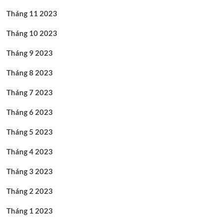
Tháng 11 2023
Tháng 10 2023
Tháng 9 2023
Tháng 8 2023
Tháng 7 2023
Tháng 6 2023
Tháng 5 2023
Tháng 4 2023
Tháng 3 2023
Tháng 2 2023
Tháng 1 2023