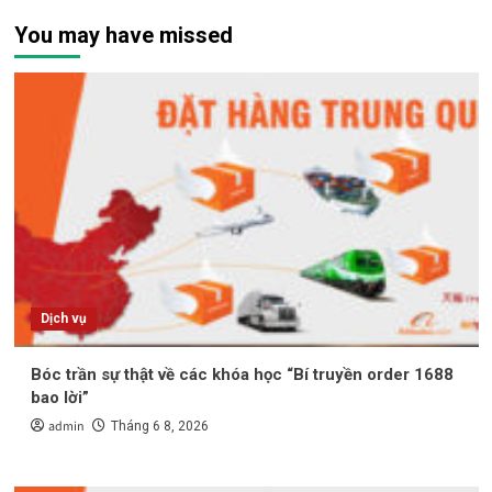
You may have missed
Dịch vụ
Bóc trần sự thật về các khóa học “Bí truyền order 1688
bao lời”
admin
Tháng 6 8, 2026