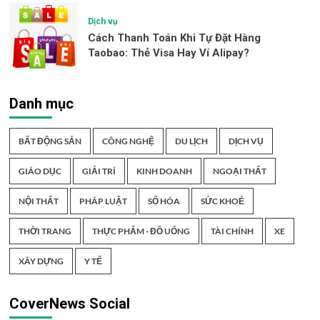
Dịch vụ
Cách Thanh Toán Khi Tự Đặt Hàng
Taobao: Thẻ Visa Hay Ví Alipay?
Danh mục
BẤT ĐỘNG SẢN
CÔNG NGHỆ
DU LỊCH
DỊCH VỤ
GIÁO DỤC
GIẢI TRÍ
KINH DOANH
NGOẠI THẤT
NỘI THẤT
PHÁP LUẬT
SỐ HÓA
SỨC KHOẺ
THỜI TRANG
THỰC PHẨM - ĐỒ UỐNG
TÀI CHÍNH
XE
XÂY DỰNG
Y TẾ
CoverNews Social