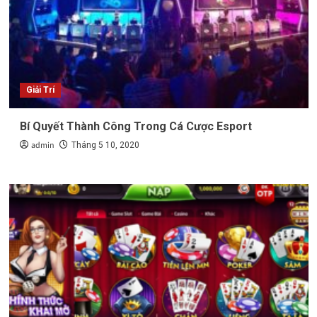
Giải Trí
Bí Quyết Thành Công Trong Cá Cược Esport
admin
Tháng 5 10, 2020