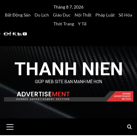
Skip
Tháng 8 7, 2026
to
Bất Động Sản
Du Lịch
Giáo Dục
Nội Thất
Pháp Luật
Số Hóa
content
Thời Trang
Y Tế
Instagram
Facebook
Twitter
Linkedin
Youtube
THANH NIEN
GIÚP WEB SITE BẠN MẠNH MẼ HƠN
Primary
Menu