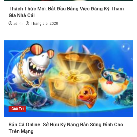
Thách Thức Mới: Bắt Đầu Bằng Việc Đăng Ký Tham
Gia Nhà Cái
admin
Tháng 5 5, 2020
Giải Trí
Bắn Cá Online: Sở Hữu Kỹ Năng Bắn Súng Đỉnh Cao
Trên Mạng