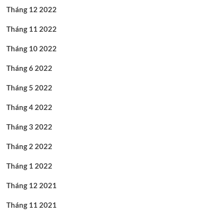
Tháng 12 2022
Tháng 11 2022
Tháng 10 2022
Tháng 6 2022
Tháng 5 2022
Tháng 4 2022
Tháng 3 2022
Tháng 2 2022
Tháng 1 2022
Tháng 12 2021
Tháng 11 2021