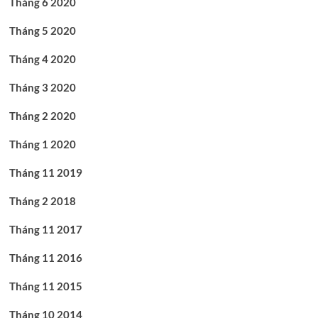
Tháng 6 2020
Tháng 5 2020
Tháng 4 2020
Tháng 3 2020
Tháng 2 2020
Tháng 1 2020
Tháng 11 2019
Tháng 2 2018
Tháng 11 2017
Tháng 11 2016
Tháng 11 2015
Tháng 10 2014