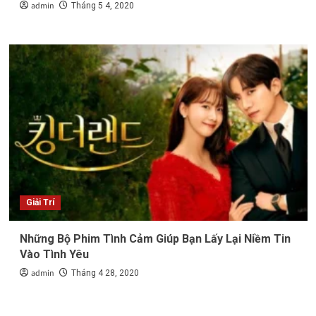
admin
Tháng 5 4, 2020
Giải Trí
Những Bộ Phim Tình Cảm Giúp Bạn Lấy Lại Niềm Tin
Vào Tình Yêu
admin
Tháng 4 28, 2020