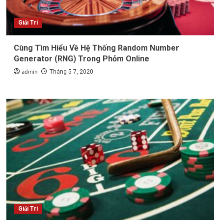
Giải Trí
Cùng Tìm Hiểu Về Hệ Thống Random Number
Generator (RNG) Trong Phỏm Online
admin
Tháng 5 7, 2020
Giải Trí