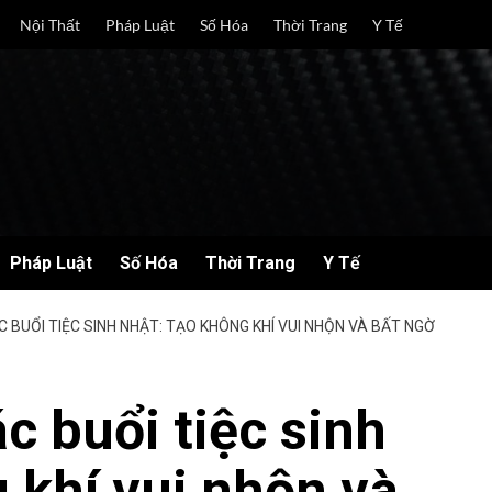
Nội Thất
Pháp Luật
Số Hóa
Thời Trang
Y Tế
Pháp Luật
Số Hóa
Thời Trang
Y Tế
BUỔI TIỆC SINH NHẬT: TẠO KHÔNG KHÍ VUI NHỘN VÀ BẤT NGỜ
c buổi tiệc sinh
 khí vui nhộn và