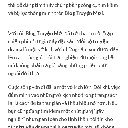
thể dễ dàng tìm thấy chúng bằng công cụ tìm kiếm
và bộ lọc thông minh trên
Blog Truyện Mới
.
Với tôi,
Blog Truyện Mới
đã trở thành một “rạp
chiếu phim” tư gia đầy đặc sắc. Mỗi bộ
truyện
drama
là một vở kịch với những cảm xúc được đẩy
lên cao trào, giúp tôi trải nghiệm đủ mọi cung bậc
mà không phải trả giá bằng những phiền phức
ngoài đời thực.
Cuộc sống vốn dĩ đã là một vở kịch lớn. Đôi khi, việc
đắm mình vào những vở kịch nhỏ trong trang sách
lại là cách để ta thư giãn và thấu hiểu nó hơn. Nếu
bạn cũng đang tìm kiếm một chút gia vị “gây
nghiện” nhưng an toàn cho tinh thần, tôi tin kho
tàng
truyện drama
tại
blog truyện mới
sẽ không