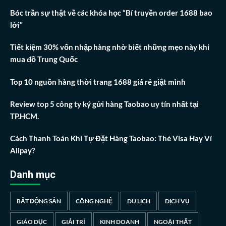
Bóc trần sự thật về các khóa học “Bí truyền order 1688 bao
lời”
Tiết kiệm 30% vốn nhập hàng nhờ biết những mẹo này khi
mua đồ Trung Quốc
Top 10 nguồn hàng thời trang 1688 giá rẻ giật mình
Review top 5 công ty ký gửi hàng Taobao uy tín nhất tại
TP.HCM.
Cách Thanh Toán Khi Tự Đặt Hàng Taobao: Thẻ Visa Hay Ví
Alipay?
Danh mục
BẤT ĐỘNG SẢN
CÔNG NGHỆ
DU LỊCH
DỊCH VỤ
GIÁO DỤC
GIẢI TRÍ
KINH DOANH
NGOẠI THẤT