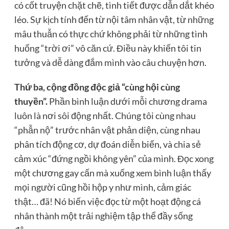
có cốt truyện chặt chẽ, tình tiết được dẫn dắt khéo
léo. Sự kịch tính đến từ nội tâm nhân vật, từ những
mâu thuẫn có thực chứ không phải từ những tình
huống “trời ơi” vô căn cứ. Điều này khiến tôi tin
tưởng và dễ dàng đắm mình vào câu chuyện hơn.
Thứ ba, cộng đồng độc giả “cùng hội cùng
thuyền”.
Phần bình luận dưới mỗi chương drama
luôn là nơi sôi động nhất. Chúng tôi cùng nhau
“phẫn nộ” trước nhân vật phản diện, cùng nhau
phân tích động cơ, dự đoán diễn biến, và chia sẻ
cảm xúc “đứng ngồi không yên” của mình. Đọc xong
một chương gay cấn mà xuống xem bình luận thấy
mọi người cũng hồi hộp y như mình, cảm giác
thật… đã! Nó biến việc đọc từ một hoạt động cá
nhân thành một trải nghiệm tập thể đầy sống