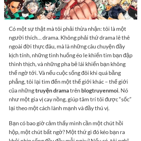
Có một sự thật mà tôi phải thừa nhận: tôi là một
người thích… drama. Không phải thứ drama lê thê
ngoài đời thực đâu, mà là những câu chuyện đầy
kịch tính, những tình huống éo le khiến tim bạn đập
thình thịch, và những pha bẻ lái khiến bạn không
thể ngờ tới. Và nếu cuộc sống đôi khi quá bằng
phẳng, tôi lại tìm đến một thế giới khác – thế giới
của những
truyện drama
trên
blogtruyenmoi
. Nó
như một gia vị cay nồng, giúp tâm trí tôi được “sốc”
lại theo một cách lành mạnh và đầy thú vị.
Bạn có bao giờ cảm thấy mình cần một chút hồi
hộp, một chút bất ngờ? Một thứ gì đó kéo bạn ra
khỏi nhịp sống đều đều mỗi ngày? Nếu có, tôi nghĩ