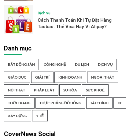
Dịch vụ
Cách Thanh Toán Khi Tự Đặt Hàng
Taobao: Thẻ Visa Hay Ví Alipay?
Danh mục
BẤT ĐỘNG SẢN
CÔNG NGHỆ
DU LỊCH
DỊCH VỤ
GIÁO DỤC
GIẢI TRÍ
KINH DOANH
NGOẠI THẤT
NỘI THẤT
PHÁP LUẬT
SỐ HÓA
SỨC KHOẺ
THỜI TRANG
THỰC PHẨM - ĐỒ UỐNG
TÀI CHÍNH
XE
XÂY DỰNG
Y TẾ
CoverNews Social