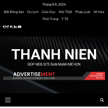
Skip
Tháng 8 8, 2026
to
Bất Động Sản
Du Lịch
Giáo Dục
Nội Thất
Pháp Luật
Số Hóa
content
Thời Trang
Y Tế
Instagram
Facebook
Twitter
Linkedin
Youtube
THANH NIEN
GIÚP WEB SITE BẠN MẠNH MẼ HƠN
Primary
Menu