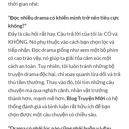
thời gian nhé:
“Đọc nhiều drama có khiến mình trở nên tiêu cực
không?”
Đây là câu hỏi rất hay. Câu trả lời của tôi là: CÓ và
KHÔNG. Nó phụ thuộc vào cách bạn chọn lọc và
tiếp nhận. Đọc drama giống như xem một bộ phim
có cao trào vậy, nó giúp ta giải tỏa cảm xúc một
cách an toàn. Tuy nhiên, tôi luôn tránh những bộ
truyện drama độc hại, chỉ xoay quanh lừa dối và trả
thù tầm thường. Thay vào đó, tôi tìm những câu
chuyện mà qua nghịch cảnh, nhân vật trưởng
thành hơn, mạnh mẽ hơn.
Blog Truyện Mới
có hệ
thống đánh giá và bình luận rất hữu ích để bạn
chọn được một câu chuyện có chiều sâu.
“Drama có phải lúc nào cũng phải buồn và đau