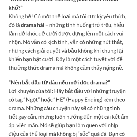
khổ?”
Không hề! Có một thể loại mà tôi cực kỳ yêu thích,
đó là
drama hài
– những tình huống trớ trêu, hiểu
lầm dở khóc dở cười được dựng lên một cách vui
nhộn. Nó vẫn có kịch tính, vẫn có những nút thắt,
nhưng cách giải quyết và bầu không khí chung lại
khiến bạn bật cười. Đây là một cách tuyệt vời để
thưởng thức drama mà không cảm thấy nặng nề.
“Nên bắt đầu từ đâu nếu mới đọc drama?”
Lời khuyên của tôi: Hãy bắt đầu với những truyện
có tag “Ngọt” hoặc “HE” (Happy Ending) kèm theo
drama. Những câu chuyện này sẽ có những tình
tiết gay cấn, nhưng luôn hướng đến một cái kết ấm
áp, viên mãn. Nó sẽ giúp bạn làm quen với nhịp
điệu của thể loại mà không bị “sốc” quá đà. Bạn có