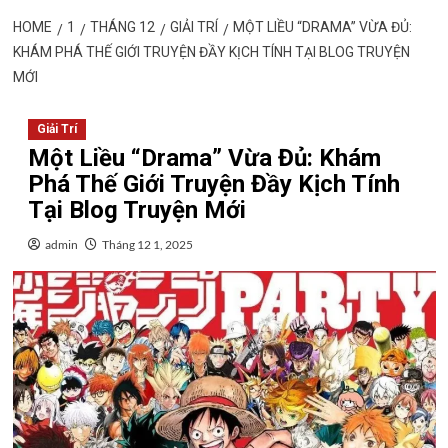
HOME
1
THÁNG 12
GIẢI TRÍ
MỘT LIỀU “DRAMA” VỪA ĐỦ:
KHÁM PHÁ THẾ GIỚI TRUYỆN ĐẦY KỊCH TÍNH TẠI BLOG TRUYỆN
MỚI
Giải Trí
Một Liều “Drama” Vừa Đủ: Khám
Phá Thế Giới Truyện Đầy Kịch Tính
Tại Blog Truyện Mới
admin
Tháng 12 1, 2025