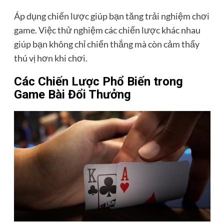
Áp dụng chiến lược giúp bạn tăng trải nghiệm chơi
game. Việc thử nghiệm các chiến lược khác nhau
giúp bạn không chỉ chiến thắng mà còn cảm thấy
thú vị hơn khi chơi.
Các Chiến Lược Phổ Biến trong
Game Bài Đổi Thưởng