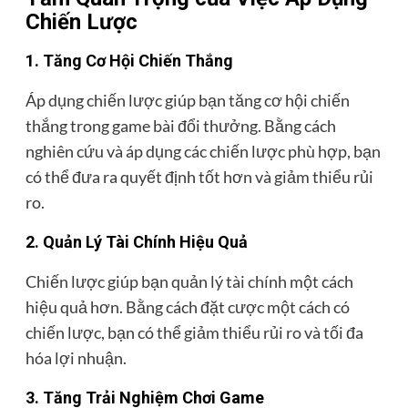
Chiến Lược
1. Tăng Cơ Hội Chiến Thắng
Áp dụng chiến lược giúp bạn tăng cơ hội chiến
thắng trong game bài đổi thưởng. Bằng cách
nghiên cứu và áp dụng các chiến lược phù hợp, bạn
có thể đưa ra quyết định tốt hơn và giảm thiểu rủi
ro.
2. Quản Lý Tài Chính Hiệu Quả
Chiến lược giúp bạn quản lý tài chính một cách
hiệu quả hơn. Bằng cách đặt cược một cách có
chiến lược, bạn có thể giảm thiểu rủi ro và tối đa
hóa lợi nhuận.
3. Tăng Trải Nghiệm Chơi Game