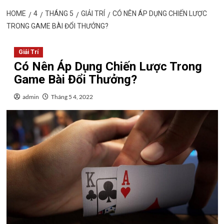
HOME
4
THÁNG 5
GIẢI TRÍ
CÓ NÊN ÁP DỤNG CHIẾN LƯỢC
TRONG GAME BÀI ĐỔI THƯỞNG?
Giải Trí
Có Nên Áp Dụng Chiến Lược Trong
Game Bài Đổi Thưởng?
admin
Tháng 5 4, 2022