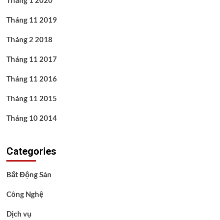
Tháng 1 2020
Tháng 11 2019
Tháng 2 2018
Tháng 11 2017
Tháng 11 2016
Tháng 11 2015
Tháng 10 2014
Categories
Bất Động Sản
Công Nghệ
Dịch vụ