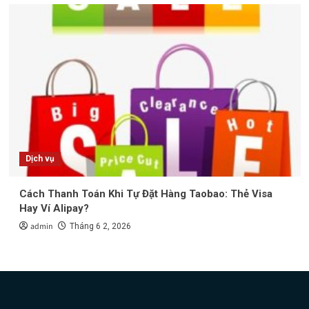
Dịch vụ
Cách Thanh Toán Khi Tự Đặt Hàng Taobao: Thẻ Visa
Hay Ví Alipay?
admin
Tháng 6 2, 2026