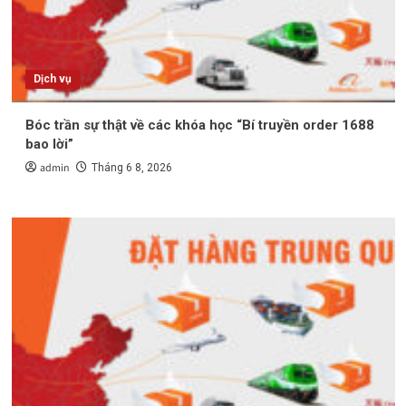
Dịch vụ
Bóc trần sự thật về các khóa học “Bí truyền order 1688
bao lời”
admin
Tháng 6 8, 2026