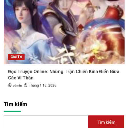
Giải Trí
Đọc Truyện Online: Những Trận Chiến Kinh Điển Giữa
Các Vị Thần.
admin
Tháng 1 13, 2026
Tìm kiếm
Tìm kiếm