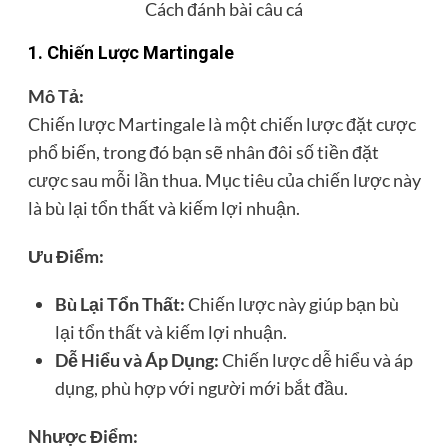
Cách đánh bài câu cá
1. Chiến Lược Martingale
Mô Tả:
Chiến lược Martingale là một chiến lược đặt cược
phổ biến, trong đó bạn sẽ nhân đôi số tiền đặt
cược sau mỗi lần thua. Mục tiêu của chiến lược này
là bù lại tổn thất và kiếm lợi nhuận.
Ưu Điểm:
Bù Lại Tổn Thất:
Chiến lược này giúp bạn bù
lại tổn thất và kiếm lợi nhuận.
Dễ Hiểu và Áp Dụng:
Chiến lược dễ hiểu và áp
dụng, phù hợp với người mới bắt đầu.
Nhược Điểm: