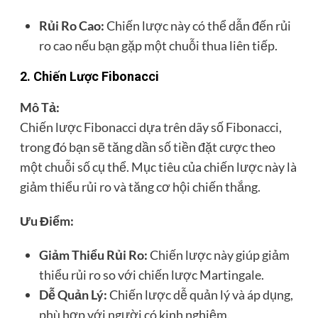
Rủi Ro Cao:
Chiến lược này có thể dẫn đến rủi
ro cao nếu bạn gặp một chuỗi thua liên tiếp.
2. Chiến Lược Fibonacci
Mô Tả:
Chiến lược Fibonacci dựa trên dãy số Fibonacci,
trong đó bạn sẽ tăng dần số tiền đặt cược theo
một chuỗi số cụ thể. Mục tiêu của chiến lược này là
giảm thiểu rủi ro và tăng cơ hội chiến thắng.
Ưu Điểm:
Giảm Thiểu Rủi Ro:
Chiến lược này giúp giảm
thiểu rủi ro so với chiến lược Martingale.
Dễ Quản Lý:
Chiến lược dễ quản lý và áp dụng,
phù hợp với người có kinh nghiệm.