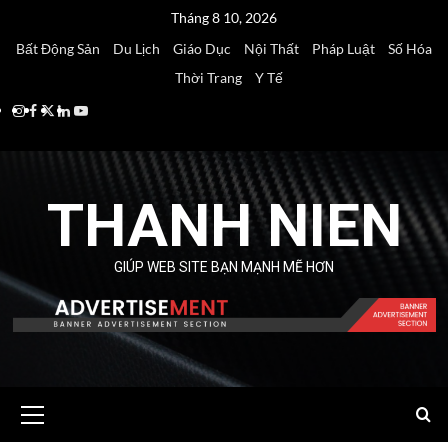
Skip
Tháng 8 10, 2026
to
Bất Động Sản
Du Lịch
Giáo Dục
Nội Thất
Pháp Luật
Số Hóa
content
Thời Trang
Y Tế
Instagram
Facebook
Twitter
Linkedin
Youtube
THANH NIEN
GIÚP WEB SITE BẠN MẠNH MẼ HƠN
Primary
Menu