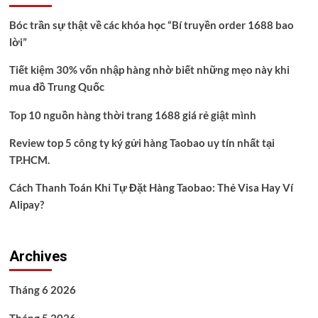
Bóc trần sự thật về các khóa học “Bí truyền order 1688 bao
lời”
Tiết kiệm 30% vốn nhập hàng nhờ biết những mẹo này khi
mua đồ Trung Quốc
Top 10 nguồn hàng thời trang 1688 giá rẻ giật mình
Review top 5 công ty ký gửi hàng Taobao uy tín nhất tại
TP.HCM.
Cách Thanh Toán Khi Tự Đặt Hàng Taobao: Thẻ Visa Hay Ví
Alipay?
Archives
Tháng 6 2026