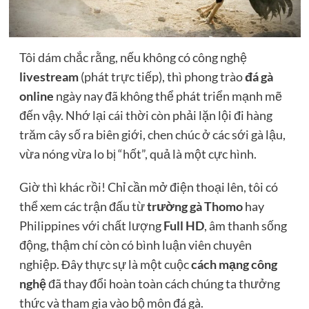
Tôi dám chắc rằng, nếu không có công nghệ
livestream
(phát trực tiếp), thì phong trào
đá gà
online
ngày nay đã không thể phát triển mạnh mẽ
đến vậy. Nhớ lại cái thời còn phải lặn lội đi hàng
trăm cây số ra biên giới, chen chúc ở các sới gà lậu,
vừa nóng vừa lo bị “hốt”, quả là một cực hình.
Giờ thì khác rồi! Chỉ cần mở điện thoại lên, tôi có
thể xem các trận đấu từ
trường gà Thomo
hay
Philippines với chất lượng
Full HD
, âm thanh sống
động, thậm chí còn có bình luận viên chuyên
nghiệp. Đây thực sự là một cuộc
cách mạng công
nghệ
đã thay đổi hoàn toàn cách chúng ta thưởng
thức và tham gia vào bộ môn đá gà.