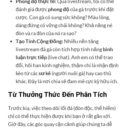
Phong độ thực tế:
Qua livestream, tôi có thể
đánh giá được
phong độ
của gà trước khi đặt
cược. Con gà có sung sức không? Màu lông,
dáng đứng có vững chãi không? Khả năng né
đòn và ra đòn của nó ra sao?
Tạo Tính Cộng Đồng:
Nhiều nền tảng
livestream đá gà còn tích hợp tính năng
bình
luận trực tiếp
(live chat). Anh em có thể trao
đổi, hỏi han kinh nghiệm, thậm chí là nhận định
kèo từ các
sư kê
(người nuôi gà) hay cao thủ
khác. Đây là nơi chia sẻ đam mê cực kỳ hữu ích.
Từ Thưởng Thức Đến Phân Tích
Trước kia, việc theo dõi lối đá (đòn độc, thế hiểm)
chỉ có thể thực hiện được khi bạn ở rất gần sới.
Giờ đây, các góc quay cận cảnh giúp chúng ta dễ