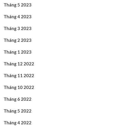
Tháng 5 2023
Tháng 4 2023
Tháng 3 2023
Tháng 2 2023
Tháng 1 2023
Tháng 12 2022
Tháng 11 2022
Tháng 10 2022
Tháng 6 2022
Tháng 5 2022
Tháng 4 2022