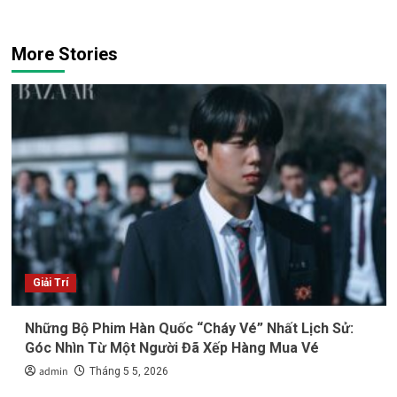
More Stories
Giải Trí
Những Bộ Phim Hàn Quốc “Cháy Vé” Nhất Lịch Sử:
Góc Nhìn Từ Một Người Đã Xếp Hàng Mua Vé
admin
Tháng 5 5, 2026