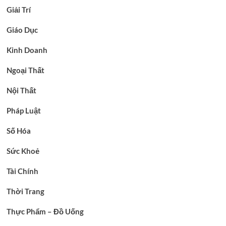
Giải Trí
Giáo Dục
Kinh Doanh
Ngoại Thất
Nội Thất
Pháp Luật
Số Hóa
Sức Khoẻ
Tài Chính
Thời Trang
Thực Phẩm – Đồ Uống