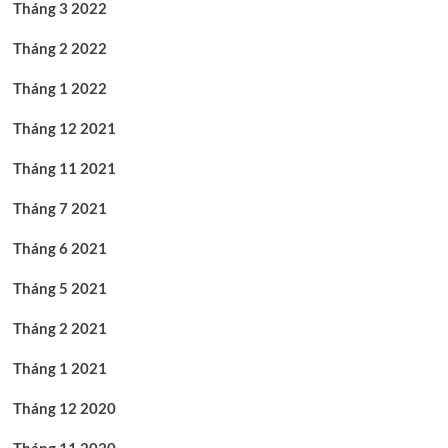
Tháng 3 2022
Tháng 2 2022
Tháng 1 2022
Tháng 12 2021
Tháng 11 2021
Tháng 7 2021
Tháng 6 2021
Tháng 5 2021
Tháng 2 2021
Tháng 1 2021
Tháng 12 2020