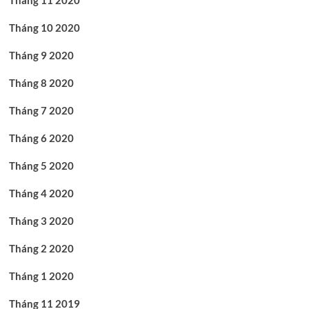
Tháng 11 2020
Tháng 10 2020
Tháng 9 2020
Tháng 8 2020
Tháng 7 2020
Tháng 6 2020
Tháng 5 2020
Tháng 4 2020
Tháng 3 2020
Tháng 2 2020
Tháng 1 2020
Tháng 11 2019