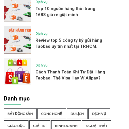
Dịch vụ
Top 10 nguồn hàng thời trang
1688 giá rẻ giật mình
Dịch vụ
Review top 5 công ty ký gửi hàng
Taobao uy tín nhất tại TP.HCM.
Dịch vụ
Cách Thanh Toán Khi Tự Đặt Hàng
Taobao: Thẻ Visa Hay Ví Alipay?
Danh mục
BẤT ĐỘNG SẢN
CÔNG NGHỆ
DU LỊCH
DỊCH VỤ
GIÁO DỤC
GIẢI TRÍ
KINH DOANH
NGOẠI THẤT