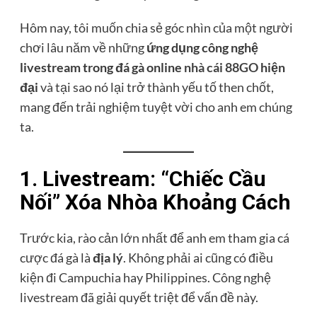
Hôm nay, tôi muốn chia sẻ góc nhìn của một người
chơi lâu năm về những
ứng dụng công nghệ
livestream trong đá gà online
nhà cái 88GO
hiện
đại
và tại sao nó lại trở thành yếu tố then chốt,
mang đến trải nghiệm tuyệt vời cho anh em chúng
ta.
1. Livestream: “Chiếc Cầu
Nối” Xóa Nhòa Khoảng Cách
Trước kia, rào cản lớn nhất để anh em tham gia cá
cược đá gà là
địa lý
. Không phải ai cũng có điều
kiện đi Campuchia hay Philippines. Công nghệ
livestream đã giải quyết triệt để vấn đề này.