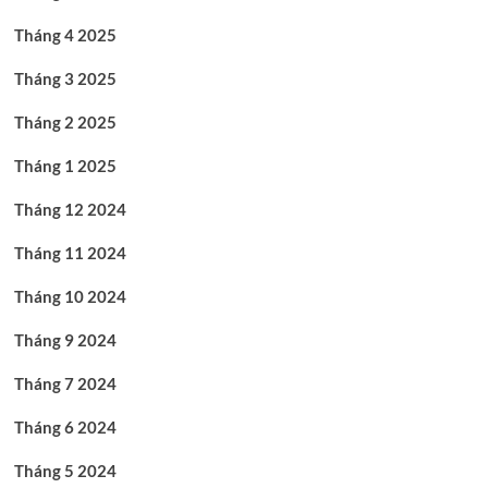
Tháng 4 2025
Tháng 3 2025
Tháng 2 2025
Tháng 1 2025
Tháng 12 2024
Tháng 11 2024
Tháng 10 2024
Tháng 9 2024
Tháng 7 2024
Tháng 6 2024
Tháng 5 2024