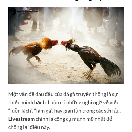
Một vấn đề đau đầu của đá gà truyền thống là sự
thiếu
minh bạch
. Luôn có những nghi ngờ về việc
“luồn lách”, “làm gà”, hay gian lận trong các sới lậu.
Livestream
chính là công cụ mạnh mẽ nhất để
chống lại điều này.