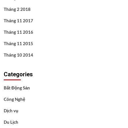
Tháng 2 2018
Tháng 11 2017
Tháng 11 2016
Tháng 11 2015
Tháng 10 2014
Categories
Bất Động Sản
Công Nghệ
Dịch vụ
Du Lịch