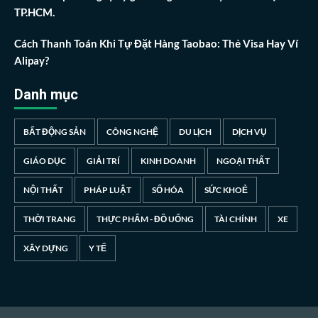
TP.HCM.
Cách Thanh Toán Khi Tự Đặt Hàng Taobao: Thẻ Visa Hay Ví
Alipay?
Danh mục
BẤT ĐỘNG SẢN
CÔNG NGHỆ
DU LỊCH
DỊCH VỤ
GIÁO DỤC
GIẢI TRÍ
KINH DOANH
NGOẠI THẤT
NỘI THẤT
PHÁP LUẬT
SỐ HÓA
SỨC KHOẺ
THỜI TRANG
THỰC PHẨM - ĐỒ UỐNG
TÀI CHÍNH
XE
XÂY DỰNG
Y TẾ