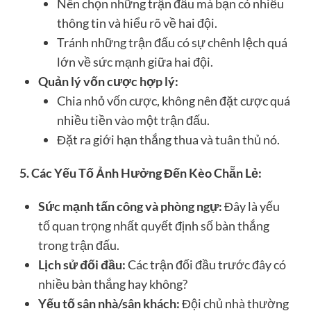
Nên chọn những trận đấu mà bạn có nhiều
thông tin và hiểu rõ về hai đội.
Tránh những trận đấu có sự chênh lệch quá
lớn về sức mạnh giữa hai đội.
Quản lý vốn cược hợp lý:
Chia nhỏ vốn cược, không nên đặt cược quá
nhiều tiền vào một trận đấu.
Đặt ra giới hạn thắng thua và tuân thủ nó.
5. Các Yếu Tố Ảnh Hưởng Đến Kèo Chẵn Lẻ:
Sức mạnh tấn công và phòng ngự:
Đây là yếu
tố quan trọng nhất quyết định số bàn thắng
trong trận đấu.
Lịch sử đối đầu:
Các trận đối đầu trước đây có
nhiều bàn thắng hay không?
Yếu tố sân nhà/sân khách:
Đội chủ nhà thường