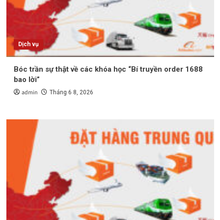
Dịch vụ
Bóc trần sự thật về các khóa học “Bí truyền order 1688
bao lời”
admin
Tháng 6 8, 2026