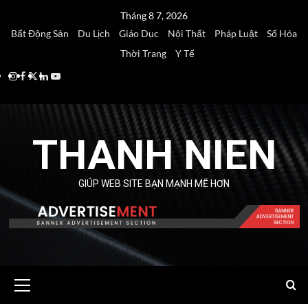
Skip
Tháng 8 7, 2026
to
Bất Động Sản
Du Lịch
Giáo Dục
Nội Thất
Pháp Luật
Số Hóa
content
Thời Trang
Y Tế
Instagram
Facebook
Twitter
Linkedin
Youtube
THANH NIEN
GIÚP WEB SITE BẠN MẠNH MẼ HƠN
Primary
Menu