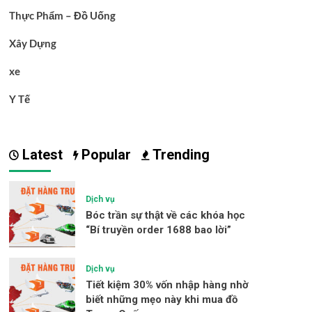
Thực Phẩm – Đồ Uống
Xây Dựng
xe
Y Tế
Latest
Popular
Trending
Dịch vụ
Bóc trần sự thật về các khóa học
“Bí truyền order 1688 bao lời”
Dịch vụ
Tiết kiệm 30% vốn nhập hàng nhờ
biết những mẹo này khi mua đồ