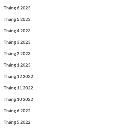
Tháng 6 2023
Tháng 5 2023
Tháng 4 2023
Tháng 3 2023
Tháng 2 2023
Tháng 1 2023
Tháng 12 2022
Tháng 11 2022
Tháng 10 2022
Tháng 6 2022
Tháng 5 2022