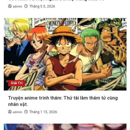
admin
Tháng 5 5, 2026
Giải Trí
Truyện anime trinh thám: Thử tài làm thám tử cùng
nhân vật.
admin
Tháng 1 15, 2026