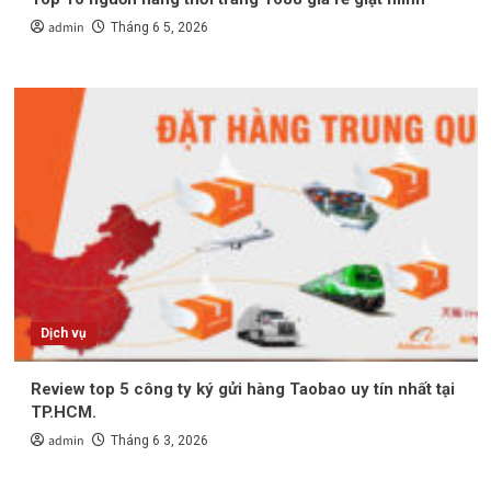
admin
Tháng 6 5, 2026
Dịch vụ
Review top 5 công ty ký gửi hàng Taobao uy tín nhất tại
TP.HCM.
admin
Tháng 6 3, 2026