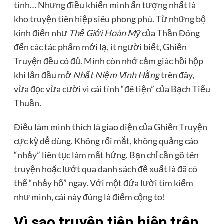
tình… Nhưng điều khiến mình ấn tượng nhất là
kho truyện tiên hiệp siêu phong phú. Từ những bộ
kinh điển như
Thế Giới Hoàn Mỹ
của Thần Đông
đến các tác phẩm mới lạ, ít người biết, Ghiền
Truyện đều có đủ. Mình còn nhớ cảm giác hồi hộp
khi lần đầu mở
Nhất Niệm Vĩnh Hằng
trên đây,
vừa đọc vừa cười vì cái tính “đê tiện” của Bạch Tiểu
Thuần.
Điều làm mình thích là giao diện của Ghiền Truyện
cực kỳ dễ dùng. Không rối mắt, không quảng cáo
“nhảy” liên tục làm mất hứng. Bạn chỉ cần gõ tên
truyện hoặc lướt qua danh sách đề xuất là đã có
thể “nhảy hố” ngay. Với một đứa lười tìm kiếm
như mình, cái này đúng là điểm cộng to!
Vì sao truyện tiên hiệp trên