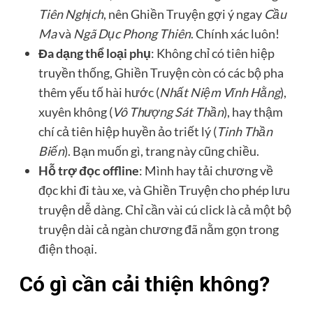
Tiên Nghịch
, nên Ghiền Truyện gợi ý ngay
Cầu
Ma
và
Ngã Dục Phong Thiên
. Chính xác luôn!
Đa dạng thể loại phụ
: Không chỉ có tiên hiệp
truyền thống, Ghiền Truyện còn có các bộ pha
thêm yếu tố hài hước (
Nhất Niệm Vĩnh Hằng
),
xuyên không (
Vô Thượng Sát Thần
), hay thậm
chí cả tiên hiệp huyền ảo triết lý (
Tinh Thần
Biến
). Bạn muốn gì, trang này cũng chiều.
Hỗ trợ đọc offline
: Mình hay tải chương về
đọc khi đi tàu xe, và Ghiền Truyện cho phép lưu
truyện dễ dàng. Chỉ cần vài cú click là cả một bộ
truyện dài cả ngàn chương đã nằm gọn trong
điện thoại.
Có gì cần cải thiện không?