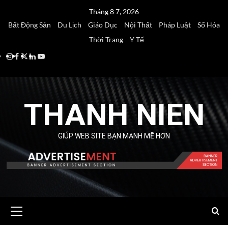
Skip
Tháng 8 7, 2026
to
Bất Động Sản
Du Lịch
Giáo Dục
Nội Thất
Pháp Luật
Số Hóa
content
Thời Trang
Y Tế
Instagram
Facebook
Twitter
Linkedin
Youtube
THANH NIEN
GIÚP WEB SITE BẠN MẠNH MẼ HƠN
Primary
Menu