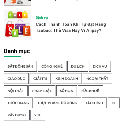
Dịch vụ
Cách Thanh Toán Khi Tự Đặt Hàng
Taobao: Thẻ Visa Hay Ví Alipay?
Danh mục
BẤT ĐỘNG SẢN
CÔNG NGHỆ
DU LỊCH
DỊCH VỤ
GIÁO DỤC
GIẢI TRÍ
KINH DOANH
NGOẠI THẤT
NỘI THẤT
PHÁP LUẬT
SỐ HÓA
SỨC KHOẺ
THỜI TRANG
THỰC PHẨM - ĐỒ UỐNG
TÀI CHÍNH
XE
XÂY DỰNG
Y TẾ