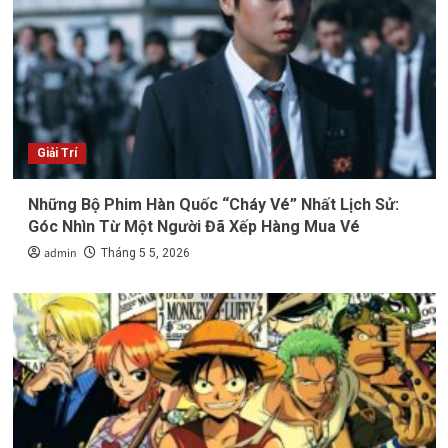
Giải Trí
Những Bộ Phim Hàn Quốc “Cháy Vé” Nhất Lịch Sử:
Góc Nhìn Từ Một Người Đã Xếp Hàng Mua Vé
admin
Tháng 5 5, 2026