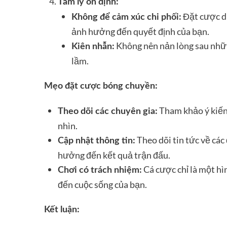
Tâm lý ổn định:
Đặt cược dự
Không để cảm xúc chi phối:
ảnh hưởng đến quyết định của bạn.
Không nên nản lòng sau nhữn
Kiên nhẫn:
lầm.
Mẹo đặt cược bóng chuyền:
Tham khảo ý kiến 
Theo dõi các chuyên gia:
nhìn.
Theo dõi tin tức về các
Cập nhật thông tin:
hưởng đến kết quả trận đấu.
Cá cược chỉ là một hì
Chơi có trách nhiệm:
đến cuộc sống của bạn.
Kết luận: