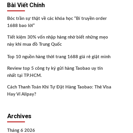
Bài Viết Chính
Bóc trần sự thật về các khóa học “Bí truyền order
1688 bao lời”
Tiết kiệm 30% vốn nhập hàng nhờ biết những mẹo
này khi mua đồ Trung Quốc
Top 10 nguồn hàng thời trang 1688 giá rẻ giật mình
Review top 5 công ty ký gửi hàng Taobao uy tín
nhất tại TP.HCM.
Cách Thanh Toán Khi Tự Đặt Hàng Taobao: Thẻ Visa
Hay Ví Alipay?
Archives
Tháng 6 2026