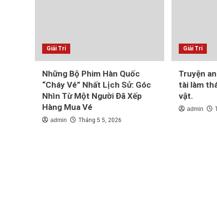
Giải Trí
Giải Trí
Những Bộ Phim Hàn Quốc
Truyện an
“Cháy Vé” Nhất Lịch Sử: Góc
tài làm t
Nhìn Từ Một Người Đã Xếp
vật.
Hàng Mua Vé
admin
admin
Tháng 5 5, 2026