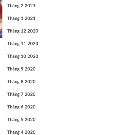
Tháng 2 2021
Tháng 1 2021
Tháng 12 2020
Tháng 11 2020
Tháng 10 2020
Tháng 9 2020
Tháng 8 2020
Tháng 7 2020
Tháng 6 2020
Tháng 5 2020
Tháng 4 2020