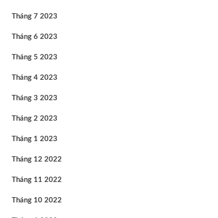
Tháng 7 2023
Tháng 6 2023
Tháng 5 2023
Tháng 4 2023
Tháng 3 2023
Tháng 2 2023
Tháng 1 2023
Tháng 12 2022
Tháng 11 2022
Tháng 10 2022