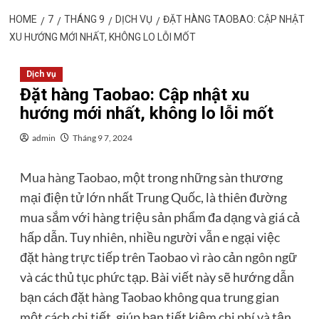
HOME
7
THÁNG 9
DỊCH VỤ
ĐẶT HÀNG TAOBAO: CẬP NHẬT
XU HƯỚNG MỚI NHẤT, KHÔNG LO LỖI MỐT
Dịch vụ
Đặt hàng Taobao: Cập nhật xu
hướng mới nhất, không lo lỗi mốt
admin
Tháng 9 7, 2024
Mua hàng Taobao
, một trong những sàn thương
mại điện tử lớn nhất Trung Quốc, là thiên đường
mua sắm với hàng triệu sản phẩm đa dạng và giá cả
hấp dẫn. Tuy nhiên, nhiều người vẫn e ngại việc
đặt hàng trực tiếp trên Taobao vì rào cản ngôn ngữ
và các thủ tục phức tạp. Bài viết này sẽ hướng dẫn
bạn cách đặt hàng Taobao không qua trung gian
một cách chi tiết, giúp bạn tiết kiệm chi phí và tận