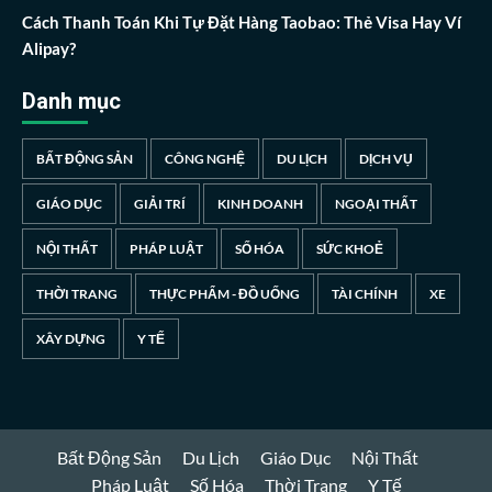
Cách Thanh Toán Khi Tự Đặt Hàng Taobao: Thẻ Visa Hay Ví
Alipay?
Danh mục
BẤT ĐỘNG SẢN
CÔNG NGHỆ
DU LỊCH
DỊCH VỤ
GIÁO DỤC
GIẢI TRÍ
KINH DOANH
NGOẠI THẤT
NỘI THẤT
PHÁP LUẬT
SỐ HÓA
SỨC KHOẺ
THỜI TRANG
THỰC PHẨM - ĐỒ UỐNG
TÀI CHÍNH
XE
XÂY DỰNG
Y TẾ
Bất Động Sản
Du Lịch
Giáo Dục
Nội Thất
Pháp Luật
Số Hóa
Thời Trang
Y Tế