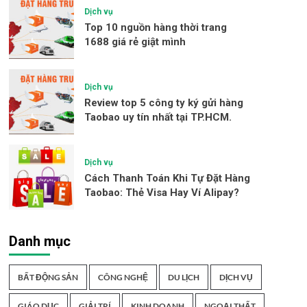
Dịch vụ
Top 10 nguồn hàng thời trang
1688 giá rẻ giật mình
Dịch vụ
Review top 5 công ty ký gửi hàng
Taobao uy tín nhất tại TP.HCM.
Dịch vụ
Cách Thanh Toán Khi Tự Đặt Hàng
Taobao: Thẻ Visa Hay Ví Alipay?
Danh mục
BẤT ĐỘNG SẢN
CÔNG NGHỆ
DU LỊCH
DỊCH VỤ
GIÁO DỤC
GIẢI TRÍ
KINH DOANH
NGOẠI THẤT