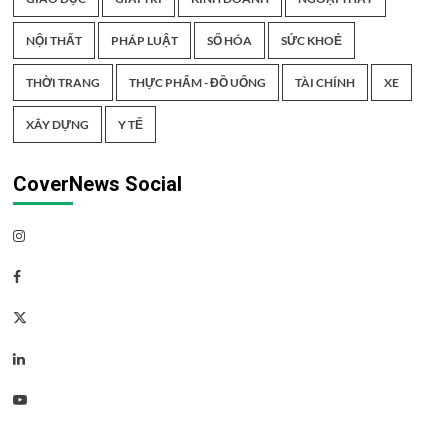
NỘI THẤT
PHÁP LUẬT
SỐ HÓA
SỨC KHOẺ
THỜI TRANG
THỰC PHẨM - ĐỒ UỐNG
TÀI CHÍNH
XE
XÂY DỰNG
Y TẾ
CoverNews Social
Instagram
Facebook
Twitter
Linkedin
Youtube