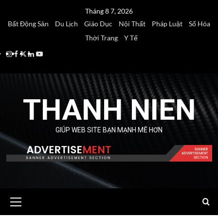
Skip
Tháng 8 7, 2026
to
Bất Động Sản
Du Lịch
Giáo Dục
Nội Thất
Pháp Luật
Số Hóa
content
Thời Trang
Y Tế
Instagram
Facebook
Twitter
Linkedin
Youtube
THANH NIEN
GIÚP WEB SITE BẠN MẠNH MẼ HƠN
Primary
Menu