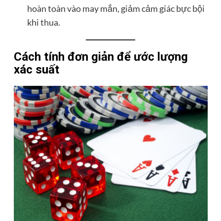
hoàn toàn vào may mắn, giảm cảm giác bực bội
khi thua.
Cách tính đơn giản để ước lượng
xác suất