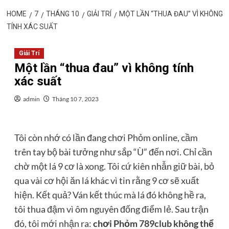
HOME
7
THÁNG 10
GIẢI TRÍ
MỘT LẦN “THUA ĐAU” VÌ KHÔNG
TÍNH XÁC SUẤT
Giải Trí
Một lần “thua đau” vì không tính
xác suất
admin
Tháng 10 7, 2023
Tôi còn nhớ có lần đang chơi Phỏm online, cầm
trên tay bộ bài tưởng như sắp “Ù” đến nơi. Chỉ cần
chờ một lá 9 cơ là xong. Tôi cứ kiên nhẫn giữ bài, bỏ
qua vài cơ hội ăn lá khác vì tin rằng 9 cơ sẽ xuất
hiện. Kết quả? Ván kết thúc mà lá đó không hề ra,
tôi thua đậm vì ôm nguyên đống điểm lẻ. Sau trận
đó, tôi mới nhận ra:
chơi Phỏm
789club
không thể