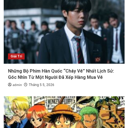
Giải Trí
Những Bộ Phim Hàn Quốc “Cháy Vé” Nhất Lịch Sử:
Góc Nhìn Từ Một Người Đã Xếp Hàng Mua Vé
admin
Tháng 5 5, 2026