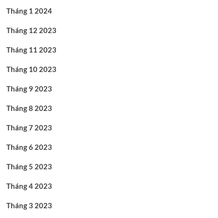
Tháng 1 2024
Tháng 12 2023
Tháng 11 2023
Tháng 10 2023
Tháng 9 2023
Tháng 8 2023
Tháng 7 2023
Tháng 6 2023
Tháng 5 2023
Tháng 4 2023
Tháng 3 2023