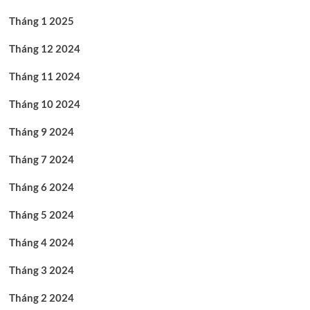
Tháng 1 2025
Tháng 12 2024
Tháng 11 2024
Tháng 10 2024
Tháng 9 2024
Tháng 7 2024
Tháng 6 2024
Tháng 5 2024
Tháng 4 2024
Tháng 3 2024
Tháng 2 2024