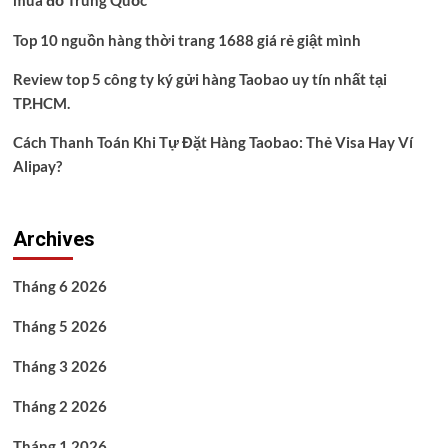
Top 10 nguồn hàng thời trang 1688 giá rẻ giật mình
Review top 5 công ty ký gửi hàng Taobao uy tín nhất tại
TP.HCM.
Cách Thanh Toán Khi Tự Đặt Hàng Taobao: Thẻ Visa Hay Ví
Alipay?
Archives
Tháng 6 2026
Tháng 5 2026
Tháng 3 2026
Tháng 2 2026
Tháng 1 2026