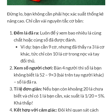
Đừng lo, bạn không cần phải học xác suất thống kê
nâng cao. Chỉ cần vài nguyên tắc cơ bản:
Đếm lá đã ra:
Luôn để ý xem bao nhiêu lá cùng
chất hoặc cùng số đã được đánh.
Ví dụ: bạn cần 9 cơ, nhưng đã thấy ra 3 lá cơ
khác, tức chỉ còn 10 lá cơ trong nọc và tay
đối thủ.
Xem số người chơi:
Bàn 4 người thì số lá bạn
không biết là 52 – 9×3 (bài trên tay người khác)
– số lá đã ra.
Tỉ lệ đơn giản:
Nếu bạn còn khoảng 20 lá chưa
biết và chỉ có 1 lá bạn cần, xác suất là 1/20 = 5%.
Khá thấp!
Kết hợp với cảm giác:
Đôi khi quan sát cách