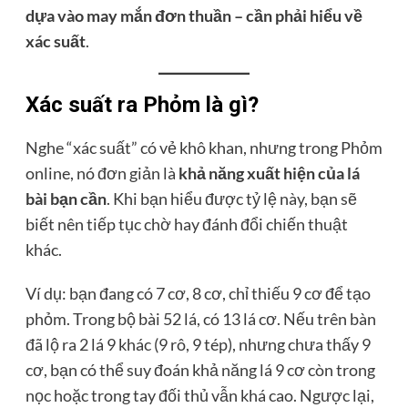
dựa vào may mắn đơn thuần – cần phải hiểu về
xác suất
.
Xác suất ra Phỏm là gì?
Nghe “xác suất” có vẻ khô khan, nhưng trong Phỏm
online, nó đơn giản là
khả năng xuất hiện của lá
bài bạn cần
. Khi bạn hiểu được tỷ lệ này, bạn sẽ
biết nên tiếp tục chờ hay đánh đổi chiến thuật
khác.
Ví dụ: bạn đang có 7 cơ, 8 cơ, chỉ thiếu 9 cơ để tạo
phỏm. Trong bộ bài 52 lá, có 13 lá cơ. Nếu trên bàn
đã lộ ra 2 lá 9 khác (9 rô, 9 tép), nhưng chưa thấy 9
cơ, bạn có thể suy đoán khả năng lá 9 cơ còn trong
nọc hoặc trong tay đối thủ vẫn khá cao. Ngược lại,