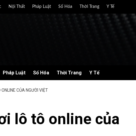
c
Nội Thất
Pháp Luật
Số Hóa
Thời Trang
Y Tế
Pháp Luật
Số Hóa
Thời Trang
Y Tế
Ô ONLINE CỦA NGƯỜI VIỆT
i lô tô online của