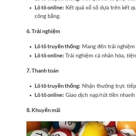
Lô tô online:
Kết quả xổ số dựa trên kết qu
công bằng.
6. Trải nghiệm
Lô tô truyền thống:
Mang đến trải nghiệm c
Lô tô online:
Trải nghiệm cá nhân hóa, tiện
7. Thanh toán
Lô tô truyền thống:
Nhận thưởng trực tiếp 
Lô tô online:
Giao dịch nạp/rút tiền nhanh
8. Khuyến mãi