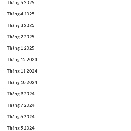
Tháng 5 2025
Tháng 4 2025
Tháng 3 2025
Tháng 2 2025
Tháng 1 2025
Tháng 12 2024
Tháng 11 2024
Tháng 10 2024
Tháng 9 2024
Tháng 7 2024
Tháng 6 2024
Tháng 5 2024