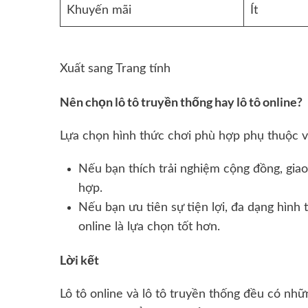
Khuyến mãi
Ít
Xuất sang Trang tính
Nên chọn lô tô truyền thống hay lô tô online?
Lựa chọn hình thức chơi phù hợp phụ thuộc v
Nếu bạn thích trải nghiệm cộng đồng, giao 
hợp.
Nếu bạn ưu tiên sự tiện lợi, đa dạng hình 
online là lựa chọn tốt hơn.
Lời kết
Lô tô online và lô tô truyền thống đều có nh