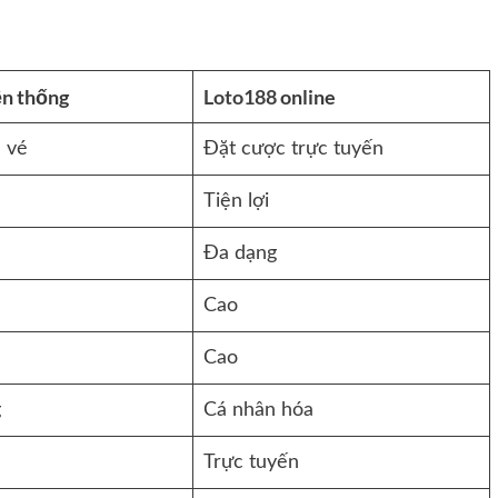
ền thống
Loto188
online
 vé
Đặt cược trực tuyến
Tiện lợi
Đa dạng
Cao
Cao
g
Cá nhân hóa
Trực tuyến