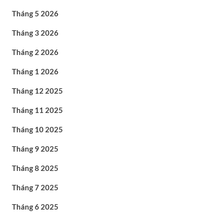
Tháng 5 2026
Tháng 3 2026
Tháng 2 2026
Tháng 1 2026
Tháng 12 2025
Tháng 11 2025
Tháng 10 2025
Tháng 9 2025
Tháng 8 2025
Tháng 7 2025
Tháng 6 2025