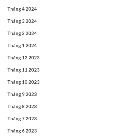
Tháng 4 2024
Tháng 3 2024
Tháng 2 2024
Tháng 1 2024
Tháng 12 2023
Tháng 11 2023
Tháng 10 2023
Tháng 9 2023
Tháng 8 2023
Tháng 7 2023
Tháng 6 2023