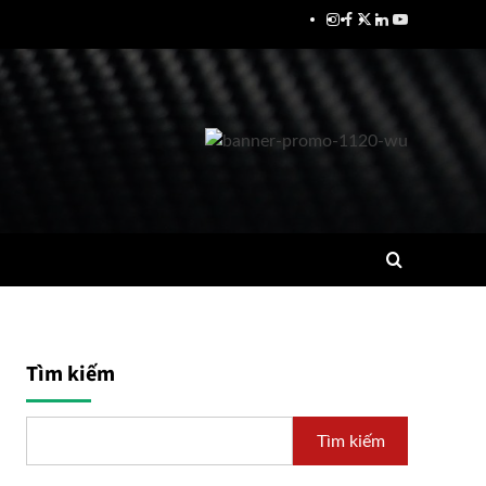
Instagram
Facebook
Twitter
Linkedin
Youtube
Tìm kiếm
Tìm kiếm