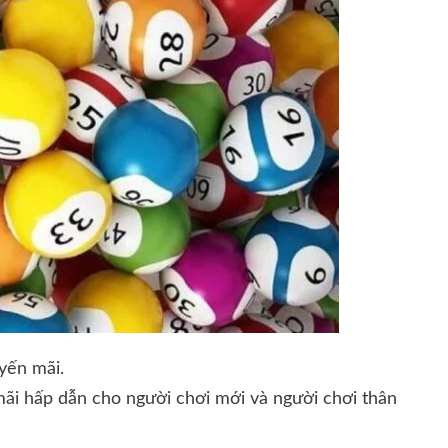
yến mãi.
i hấp dẫn cho người chơi mới và người chơi thân