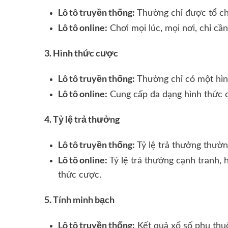
Lô tô truyền thống:
Thường chỉ được tổ chứ
Lô tô online:
Chơi mọi lúc, mọi nơi, chỉ cần 
3. Hình thức cược
Lô tô truyền thống:
Thường chỉ có một hình
Lô tô online:
Cung cấp đa dạng hình thức cư
4. Tỷ lệ trả thưởng
Lô tô truyền thống:
Tỷ lệ trả thưởng thườn
Lô tô online:
Tỷ lệ trả thưởng cạnh tranh, 
thức cược.
5. Tính minh bạch
Lô tô truyền thống:
Kết quả xổ số phụ thuộc