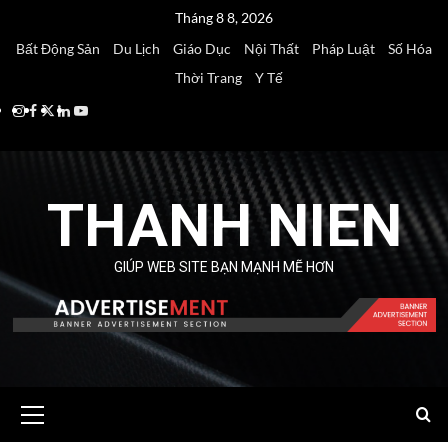
Skip
Tháng 8 8, 2026
to
Bất Động Sản
Du Lịch
Giáo Dục
Nội Thất
Pháp Luật
Số Hóa
content
Thời Trang
Y Tế
Instagram
Facebook
Twitter
Linkedin
Youtube
THANH NIEN
GIÚP WEB SITE BẠN MẠNH MẼ HƠN
Primary
Menu