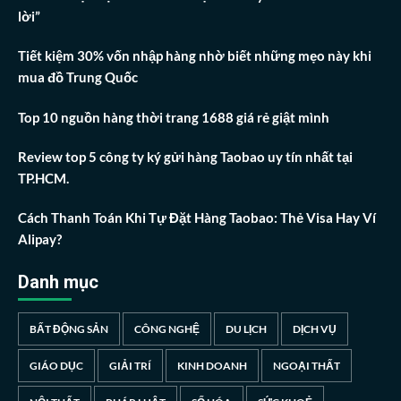
lời”
Tiết kiệm 30% vốn nhập hàng nhờ biết những mẹo này khi
mua đồ Trung Quốc
Top 10 nguồn hàng thời trang 1688 giá rẻ giật mình
Review top 5 công ty ký gửi hàng Taobao uy tín nhất tại
TP.HCM.
Cách Thanh Toán Khi Tự Đặt Hàng Taobao: Thẻ Visa Hay Ví
Alipay?
Danh mục
BẤT ĐỘNG SẢN
CÔNG NGHỆ
DU LỊCH
DỊCH VỤ
GIÁO DỤC
GIẢI TRÍ
KINH DOANH
NGOẠI THẤT