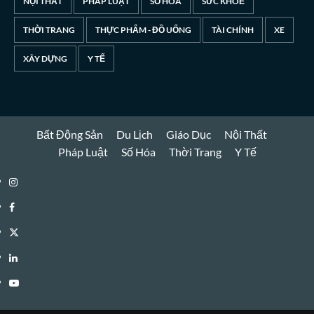
NỘI THẤT
PHÁP LUẬT
SỐ HÓA
SỨC KHOẺ
THỜI TRANG
THỰC PHẨM - ĐỒ UỐNG
TÀI CHÍNH
XE
XÂY DỰNG
Y TẾ
Bất Động Sản
Du Lịch
Giáo Dục
Nội Thất
Pháp Luật
Số Hóa
Thời Trang
Y Tế
Instagram
Facebook
Twitter
Linkedin
Youtube