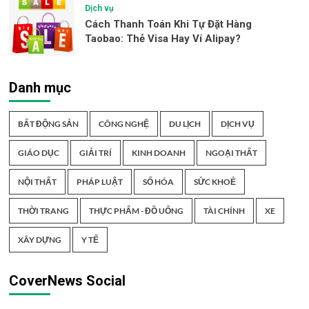
Dịch vụ
Cách Thanh Toán Khi Tự Đặt Hàng
Taobao: Thẻ Visa Hay Ví Alipay?
Danh mục
BẤT ĐỘNG SẢN
CÔNG NGHỆ
DU LỊCH
DỊCH VỤ
GIÁO DỤC
GIẢI TRÍ
KINH DOANH
NGOẠI THẤT
NỘI THẤT
PHÁP LUẬT
SỐ HÓA
SỨC KHOẺ
THỜI TRANG
THỰC PHẨM - ĐỒ UỐNG
TÀI CHÍNH
XE
XÂY DỰNG
Y TẾ
CoverNews Social