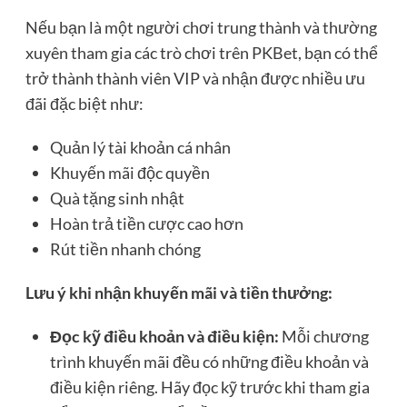
Nếu bạn là một người chơi trung thành và thường
xuyên tham gia các trò chơi trên PKBet, bạn có thể
trở thành thành viên VIP và nhận được nhiều ưu
đãi đặc biệt như:
Quản lý tài khoản cá nhân
Khuyến mãi độc quyền
Quà tặng sinh nhật
Hoàn trả tiền cược cao hơn
Rút tiền nhanh chóng
Lưu ý khi nhận khuyến mãi và tiền thưởng:
Đọc kỹ điều khoản và điều kiện:
Mỗi chương
trình khuyến mãi đều có những điều khoản và
điều kiện riêng. Hãy đọc kỹ trước khi tham gia