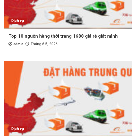
Dịch vụ
Top 10 nguồn hàng thời trang 1688 giá rẻ giật mình
admin
Tháng 6 5, 2026
Dịch vụ