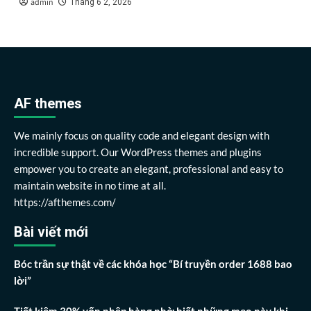
admin
Tháng 6 2, 2026
AF themes
We mainly focus on quality code and elegant design with
incredible support. Our WordPress themes and plugins
empower you to create an elegant, professional and easy to
maintain website in no time at all.
https://afthemes.com/
Bài viết mới
Bóc trần sự thật về các khóa học “Bí truyền order 1688 bao
lời”
Tiết kiệm 30% vốn nhập hàng nhờ biết những mẹo này khi