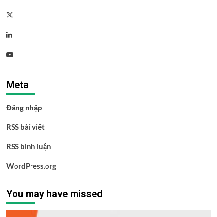
Twitter
Linkedin
Youtube
Meta
Đăng nhập
RSS bài viết
RSS bình luận
WordPress.org
You may have missed