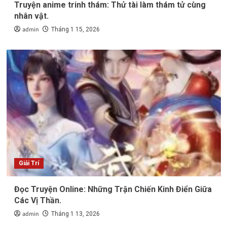
Truyện anime trinh thám: Thử tài làm thám tử cùng
nhân vật.
admin
Tháng 1 15, 2026
Giải Trí
Đọc Truyện Online: Những Trận Chiến Kinh Điển Giữa
Các Vị Thần.
admin
Tháng 1 13, 2026