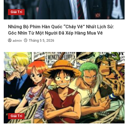
Giải Trí
Những Bộ Phim Hàn Quốc “Cháy Vé” Nhất Lịch Sử:
Góc Nhìn Từ Một Người Đã Xếp Hàng Mua Vé
admin
Tháng 5 5, 2026
Giải Trí