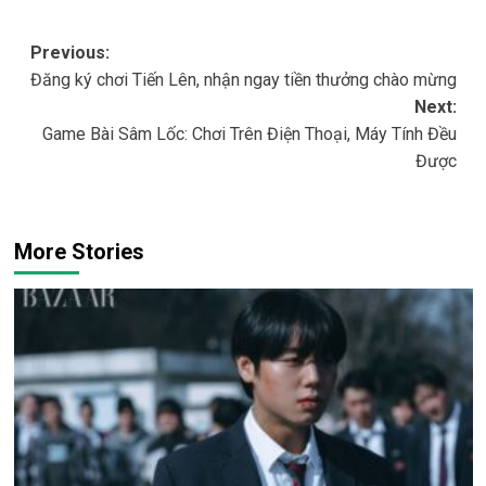
Post
Previous:
Đăng ký chơi Tiến Lên, nhận ngay tiền thưởng chào mừng
navigation
Next:
Game Bài Sâm Lốc: Chơi Trên Điện Thoại, Máy Tính Đều
Được
More Stories