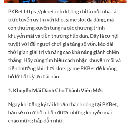
PKBet
https://pkbet.info
không chỉ là một nhà cái
trực tuyến uy tín với kho game slot đa dạng, mà
còn thường xuyên tung ra các chương trình
khuyến mãi và tiền thưởng hấp dẫn. Đây là cơ hội
tuyệt vời để người chơi gia tăng số vốn, kéo dài
thời gian giải trí và nâng cao khả năng giành chiến
thắng. Hãy cùng tìm hiểu cách nhận khuyến mãi và
tiền thưởng khi chơi slots game PKBet để không
bỏ lỡ bất kỳ ưu đãi nào.
1. Khuyến Mãi Dành Cho Thành Viên Mới
Ngay khi đăng ký tài khoản thành công tại PKBet,
bạn sẽ có cơ hội nhận được những khuyến mãi
chào mừng hấp dẫn như: