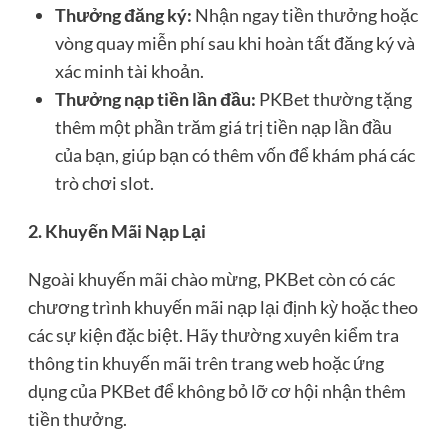
Thưởng đăng ký:
Nhận ngay tiền thưởng hoặc
vòng quay miễn phí sau khi hoàn tất đăng ký và
xác minh tài khoản.
Thưởng nạp tiền lần đầu:
PKBet thường tặng
thêm một phần trăm giá trị tiền nạp lần đầu
của bạn, giúp bạn có thêm vốn để khám phá các
trò chơi slot.
2. Khuyến Mãi Nạp Lại
Ngoài khuyến mãi chào mừng, PKBet còn có các
chương trình khuyến mãi nạp lại định kỳ hoặc theo
các sự kiện đặc biệt. Hãy thường xuyên kiểm tra
thông tin khuyến mãi trên trang web hoặc ứng
dụng của PKBet để không bỏ lỡ cơ hội nhận thêm
tiền thưởng.