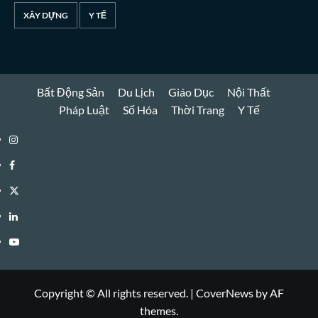
XÂY DỰNG
Y TẾ
Bất Động Sản
Du Lịch
Giáo Dục
Nội Thất
Pháp Luật
Số Hóa
Thời Trang
Y Tế
Instagram
Facebook
Twitter
Linkedin
Youtube
Copyright © All rights reserved.
|
CoverNews
by AF
themes.