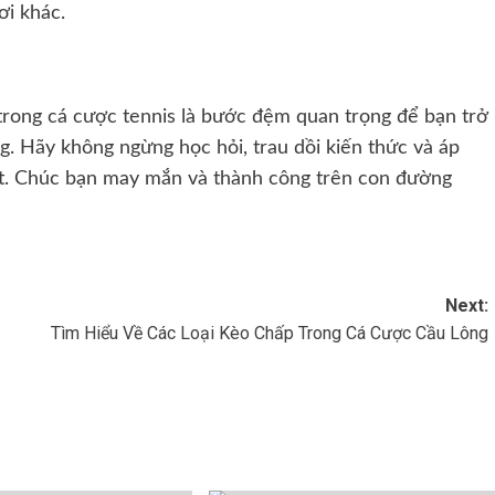
ơi khác.
trong cá cược tennis là bước đệm quan trọng để bạn trở
g. Hãy không ngừng học hỏi, trau dồi kiến thức và áp
ất. Chúc bạn may mắn và thành công trên con đường
Next:
Tìm Hiểu Về Các Loại Kèo Chấp Trong Cá Cược Cầu Lông