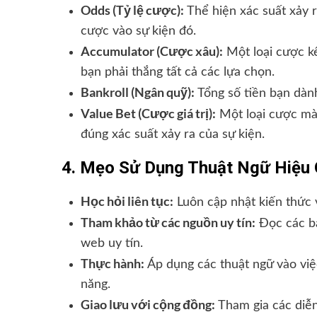
Odds (Tỷ lệ cược):
Thể hiện xác suất xảy r
cược vào sự kiện đó.
Accumulator (Cược xâu):
Một loại cược k
bạn phải thắng tất cả các lựa chọn.
Bankroll (Ngân quỹ):
Tổng số tiền bạn dàn
Value Bet (Cược giá trị):
Một loại cược mà 
đúng xác suất xảy ra của sự kiện.
4. Mẹo Sử Dụng Thuật Ngữ Hiệu
Học hỏi liên tục:
Luôn cập nhật kiến thức v
Tham khảo từ các nguồn uy tín:
Đọc các bà
web uy tín.
Thực hành:
Áp dụng các thuật ngữ vào việ
năng.
Giao lưu với cộng đồng:
Tham gia các diễn