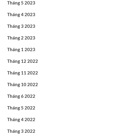
Tháng 5 2023
Tháng 4 2023
Tháng 3 2023
Tháng 2 2023
Tháng 1 2023
Tháng 12 2022
Tháng 11 2022
Tháng 10 2022
Tháng 6 2022
Tháng 5 2022
Tháng 4 2022
Tháng 3 2022