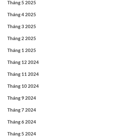
Tháng 5 2025
Tháng 4 2025
Tháng 3 2025
Tháng 2 2025
Tháng 1 2025
Tháng 12 2024
Tháng 11 2024
Tháng 10 2024
Tháng 9 2024
Tháng 7 2024
Tháng 6 2024
Tháng 5 2024