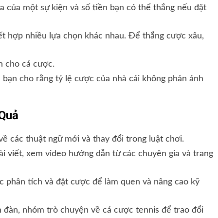
a của một sự kiện và số tiền bạn có thể thắng nếu đặt
ết hợp nhiều lựa chọn khác nhau. Để thắng cược xâu,
h cho cá cược.
bạn cho rằng tỷ lệ cược của nhà cái không phản ánh
 Quả
ề các thuật ngữ mới và thay đổi trong luật chơi.
i viết, xem video hướng dẫn từ các chuyên gia và trang
c phân tích và đặt cược để làm quen và nâng cao kỹ
 đàn, nhóm trò chuyện về cá cược tennis để trao đổi