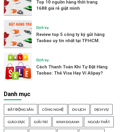
Top 10 nguồn hàng thời trang
1688 giá rẻ giật mình
Dịch vụ
Review top 5 công ty ký gửi hàng
Taobao uy tín nhất tại TP.HCM.
Dịch vụ
Cách Thanh Toán Khi Tự Đặt Hàng
Taobao: Thẻ Visa Hay Ví Alipay?
Danh mục
BẤT ĐỘNG SẢN
CÔNG NGHỆ
DU LỊCH
DỊCH VỤ
GIÁO DỤC
GIẢI TRÍ
KINH DOANH
NGOẠI THẤT