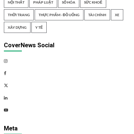
NỘI THẤT
PHÁP LUẬT
SỐ HÓA
SỨC KHOẺ
THỜI TRANG
THỰC PHẨM - ĐỒ UỐNG
TÀI CHÍNH
XE
XÂY DỰNG
Y TẾ
CoverNews Social
Instagram
Facebook
Twitter
Linkedin
Youtube
Meta