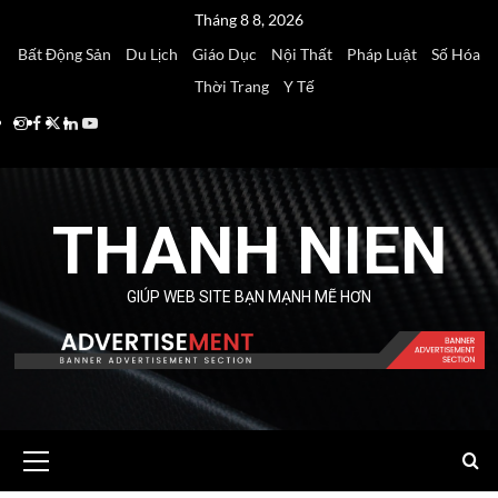
Skip
Tháng 8 8, 2026
to
Bất Động Sản
Du Lịch
Giáo Dục
Nội Thất
Pháp Luật
Số Hóa
content
Thời Trang
Y Tế
Instagram
Facebook
Twitter
Linkedin
Youtube
THANH NIEN
GIÚP WEB SITE BẠN MẠNH MẼ HƠN
Primary
Menu