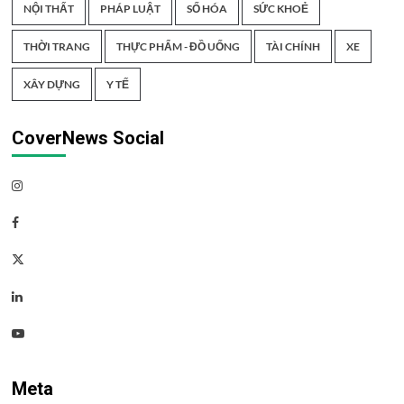
NỘI THẤT
PHÁP LUẬT
SỐ HÓA
SỨC KHOẺ
THỜI TRANG
THỰC PHẨM - ĐỒ UỐNG
TÀI CHÍNH
XE
XÂY DỰNG
Y TẾ
CoverNews Social
Instagram
Facebook
Twitter
Linkedin
Youtube
Meta