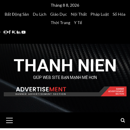
Skip
Tháng 8 8, 2026
to
Bất Động Sản
Du Lịch
Giáo Dục
Nội Thất
Pháp Luật
Số Hóa
content
Thời Trang
Y Tế
Instagram
Facebook
Twitter
Linkedin
Youtube
THANH NIEN
GIÚP WEB SITE BẠN MẠNH MẼ HƠN
Primary
Menu