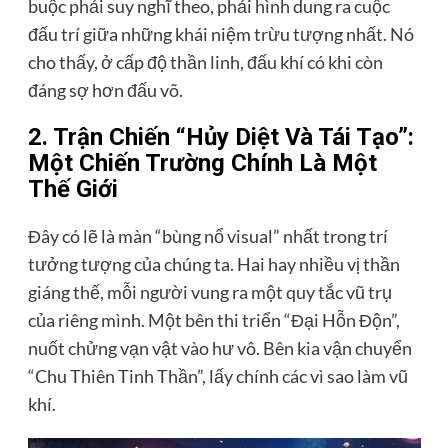
buộc phải suy nghĩ theo, phải hình dung ra cuộc
đấu trí giữa những khái niệm trừu tượng nhất. Nó
cho thấy, ở cấp độ thần linh, đấu khí có khi còn
đáng sợ hơn đấu võ.
2. Trận Chiến “Hủy Diệt Và Tái Tạo”:
Một Chiến Trường Chính Là Một
Thế Giới
Đây có lẽ là màn “bùng nổ visual” nhất trong trí
tưởng tượng của chúng ta. Hai hay nhiều vị thần
giáng thế, mỗi người vung ra một quy tắc vũ trụ
của riêng mình. Một bên thi triển “Đại Hỗn Độn”,
nuốt chửng vạn vật vào hư vô. Bên kia vận chuyển
“Chu Thiên Tinh Thần”, lấy chính các vì sao làm vũ
khí.