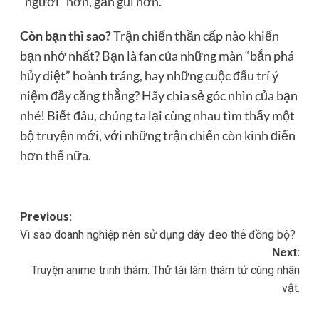
“người” hơn, gần gũi hơn.
Còn bạn thì sao?
Trận chiến thần cấp nào khiến
bạn nhớ nhất? Bạn là fan của những màn “bắn phá
hủy diệt” hoành tráng, hay những cuộc đấu trí ý
niệm đầy căng thẳng? Hãy chia sẻ góc nhìn của bạn
nhé! Biết đâu, chúng ta lại cùng nhau tìm thấy một
bộ truyện mới, với những trận chiến còn kinh điển
hơn thế nữa.
Post
Previous:
Vì sao doanh nghiệp nên sử dụng dây đeo thẻ đồng bộ?
navigation
Next:
Truyện anime trinh thám: Thử tài làm thám tử cùng nhân
vật.