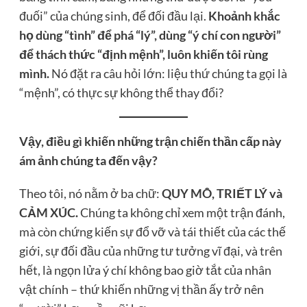
đuối” của chúng sinh, để đối đầu lại.
Khoảnh khắc
họ dùng “tình” để phá “lý”, dùng “ý chí con người”
để thách thức “định mệnh”, luôn khiến tôi rùng
mình.
Nó đặt ra câu hỏi lớn: liệu thứ chúng ta gọi là
“mệnh”, có thực sự không thể thay đổi?
Vậy, điều gì khiến những trận chiến thần cấp này
ám ảnh chúng ta đến vậy?
Theo tôi, nó nằm ở ba chữ:
QUY MÔ, TRIẾT LÝ và
CẢM XÚC.
Chúng ta không chỉ xem một trận đánh,
mà còn chứng kiến sự đổ vỡ và tái thiết của các thế
giới, sự đối đầu của những tư tưởng vĩ đại, và trên
hết, là ngọn lửa ý chí không bao giờ tắt của nhân
vật chính – thứ khiến những vị thần ấy trở nên