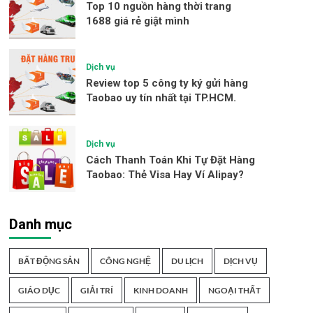
Top 10 nguồn hàng thời trang
1688 giá rẻ giật mình
Dịch vụ
Review top 5 công ty ký gửi hàng
Taobao uy tín nhất tại TP.HCM.
Dịch vụ
Cách Thanh Toán Khi Tự Đặt Hàng
Taobao: Thẻ Visa Hay Ví Alipay?
Danh mục
BẤT ĐỘNG SẢN
CÔNG NGHỆ
DU LỊCH
DỊCH VỤ
GIÁO DỤC
GIẢI TRÍ
KINH DOANH
NGOẠI THẤT