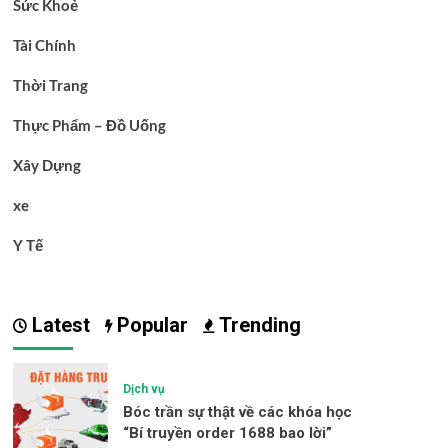
Sức Khoẻ
Tài Chính
Thời Trang
Thực Phẩm – Đồ Uống
Xây Dựng
xe
Y Tế
Latest
Popular
Trending
Dịch vụ
Bóc trần sự thật về các khóa học
“Bí truyền order 1688 bao lời”