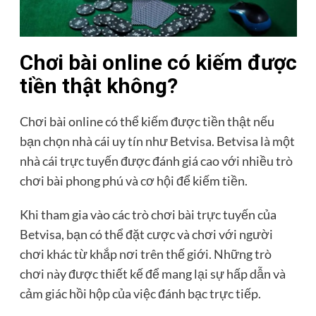
Chơi bài online có kiếm được
tiền thật không?
Chơi bài online có thể kiếm được tiền thật nếu
bạn chọn nhà cái uy tín như Betvisa. Betvisa là một
nhà cái trực tuyến được đánh giá cao với nhiều trò
chơi bài phong phú và cơ hội để kiếm tiền.
Khi tham gia vào các trò chơi bài trực tuyến của
Betvisa, bạn có thể đặt cược và chơi với người
chơi khác từ khắp nơi trên thế giới. Những trò
chơi này được thiết kế để mang lại sự hấp dẫn và
cảm giác hồi hộp của việc đánh bạc trực tiếp.