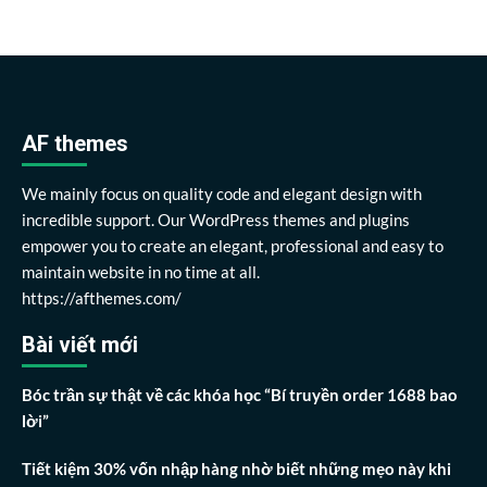
AF themes
We mainly focus on quality code and elegant design with
incredible support. Our WordPress themes and plugins
empower you to create an elegant, professional and easy to
maintain website in no time at all.
https://afthemes.com/
Bài viết mới
Bóc trần sự thật về các khóa học “Bí truyền order 1688 bao
lời”
Tiết kiệm 30% vốn nhập hàng nhờ biết những mẹo này khi