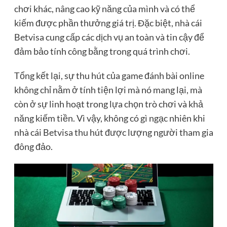
chơi khác, nâng cao kỹ năng của mình và có thể
kiếm được phần thưởng giá trị. Đặc biệt, nhà cái
Betvisa cung cấp các dịch vụ an toàn và tin cậy để
đảm bảo tính công bằng trong quá trình chơi.
Tổng kết lại, sự thu hút của game đánh bài online
không chỉ nằm ở tính tiện lợi mà nó mang lại, mà
còn ở sự linh hoạt trong lựa chọn trò chơi và khả
năng kiếm tiền. Vì vậy, không có gì ngạc nhiên khi
nhà cái Betvisa thu hút được lượng người tham gia
đông đảo.