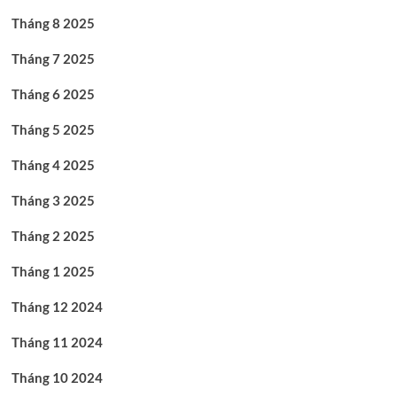
Tháng 8 2025
Tháng 7 2025
Tháng 6 2025
Tháng 5 2025
Tháng 4 2025
Tháng 3 2025
Tháng 2 2025
Tháng 1 2025
Tháng 12 2024
Tháng 11 2024
Tháng 10 2024