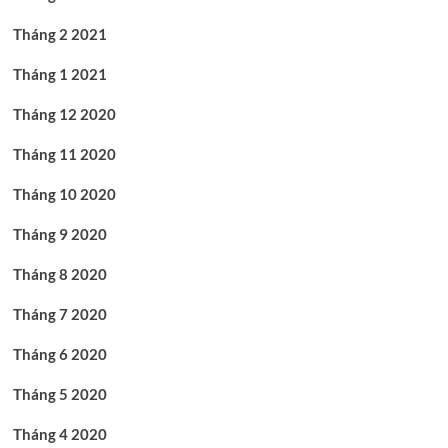
Tháng 2 2021
Tháng 1 2021
Tháng 12 2020
Tháng 11 2020
Tháng 10 2020
Tháng 9 2020
Tháng 8 2020
Tháng 7 2020
Tháng 6 2020
Tháng 5 2020
Tháng 4 2020