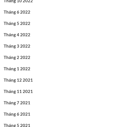
Tháng 10 2022
Tháng 6 2022
Tháng 5 2022
Tháng 4 2022
Tháng 3 2022
Tháng 2 2022
Tháng 1 2022
Tháng 12 2021
Tháng 11 2021
Tháng 7 2021
Tháng 6 2021
Tháng 5 2021