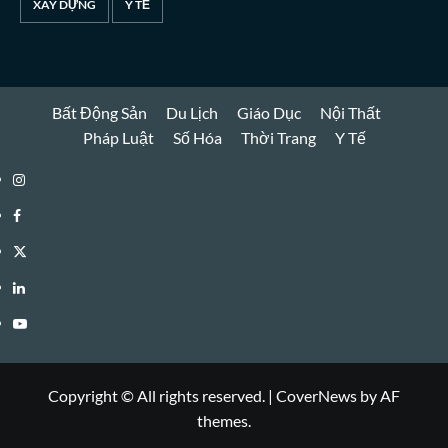
XÂY DỰNG
Y TẾ
Bất Động Sản
Du Lịch
Giáo Dục
Nội Thất
Pháp Luật
Số Hóa
Thời Trang
Y Tế
Instagram
Facebook
Twitter
Linkedin
Youtube
Copyright © All rights reserved.
|
CoverNews
by AF
themes.