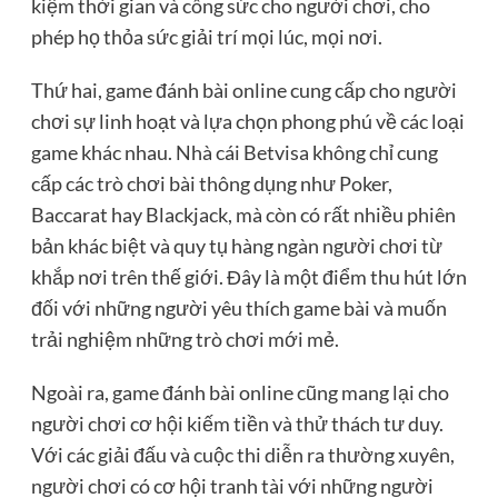
kiệm thời gian và công sức cho người chơi, cho
phép họ thỏa sức giải trí mọi lúc, mọi nơi.
Thứ hai, game đánh bài online cung cấp cho người
chơi sự linh hoạt và lựa chọn phong phú về các loại
game khác nhau. Nhà cái Betvisa không chỉ cung
cấp các trò chơi bài thông dụng như Poker,
Baccarat hay Blackjack, mà còn có rất nhiều phiên
bản khác biệt và quy tụ hàng ngàn người chơi từ
khắp nơi trên thế giới. Đây là một điểm thu hút lớn
đối với những người yêu thích game bài và muốn
trải nghiệm những trò chơi mới mẻ.
Ngoài ra, game đánh bài online cũng mang lại cho
người chơi cơ hội kiếm tiền và thử thách tư duy.
Với các giải đấu và cuộc thi diễn ra thường xuyên,
người chơi có cơ hội tranh tài với những người