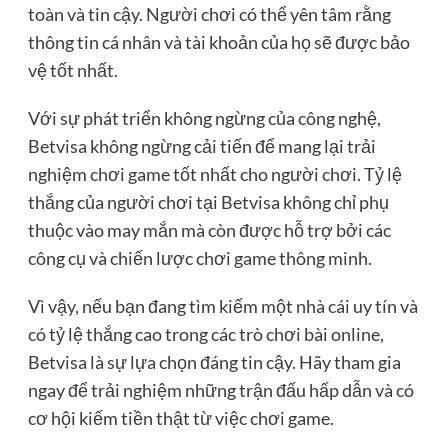
toàn và tin cậy. Người chơi có thể yên tâm rằng
thông tin cá nhân và tài khoản của họ sẽ được bảo
vệ tốt nhất.
Với sự phát triển không ngừng của công nghệ,
Betvisa không ngừng cải tiến để mang lại trải
nghiệm chơi game tốt nhất cho người chơi. Tỷ lệ
thắng của người chơi tại Betvisa không chỉ phụ
thuộc vào may mắn mà còn được hỗ trợ bởi các
công cụ và chiến lược chơi game thông minh.
Vì vậy, nếu bạn đang tìm kiếm một nhà cái uy tín và
có tỷ lệ thắng cao trong các trò chơi bài online,
Betvisa là sự lựa chọn đáng tin cậy. Hãy tham gia
ngay để trải nghiệm những trận đấu hấp dẫn và có
cơ hội kiếm tiền thật từ việc chơi game.