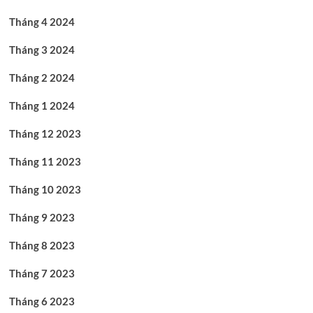
Tháng 4 2024
Tháng 3 2024
Tháng 2 2024
Tháng 1 2024
Tháng 12 2023
Tháng 11 2023
Tháng 10 2023
Tháng 9 2023
Tháng 8 2023
Tháng 7 2023
Tháng 6 2023