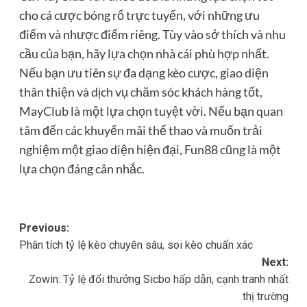
cho cá cược bóng rổ trực tuyến, với những ưu
điểm và nhược điểm riêng. Tùy vào sở thích và nhu
cầu của bạn, hãy lựa chọn nhà cái phù hợp nhất.
Nếu bạn ưu tiên sự đa dạng kèo cược, giao diện
thân thiện và dịch vụ chăm sóc khách hàng tốt,
MayClub là một lựa chọn tuyệt vời. Nếu bạn quan
tâm đến các khuyến mãi thể thao và muốn trải
nghiệm một giao diện hiện đại, Fun88 cũng là một
lựa chọn đáng cân nhắc.
Post
Previous:
Phân tích tỷ lệ kèo chuyên sâu, soi kèo chuẩn xác
navigation
Next:
Zowin: Tỷ lệ đổi thưởng Sicbo hấp dẫn, cạnh tranh nhất
thị trường