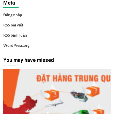
Meta
Đăng nhập
RSS bài viết
RSS bình luận
WordPress.org
You may have missed