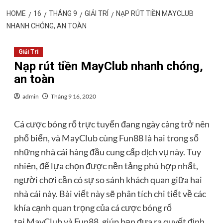
HOME
16
THÁNG 9
GIẢI TRÍ
NẠP RÚT TIỀN MAYCLUB
NHANH CHÓNG, AN TOÀN
Giải Trí
Nạp rút tiền MayClub nhanh chóng,
an toàn
admin
Tháng 9 16, 2020
Cá cược bóng rổ trực tuyến đang ngày càng trở nên
phổ biến, và MayClub cùng Fun88 là hai trong số
những nhà cái hàng đầu cung cấp dịch vụ này. Tuy
nhiên, để lựa chọn được nền tảng phù hợp nhất,
người chơi cần có sự so sánh khách quan giữa hai
nhà cái này. Bài viết này sẽ phân tích chi tiết về các
khía cạnh quan trọng của cá cược bóng rổ
tại
MayClub
và Fun88, giúp bạn đưa ra quyết định