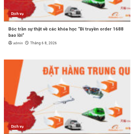
Dịch vụ
Bóc trần sự thật về các khóa học “Bí truyền order 1688
bao lời”
admin
Tháng 6 8, 2026
Dịch vụ