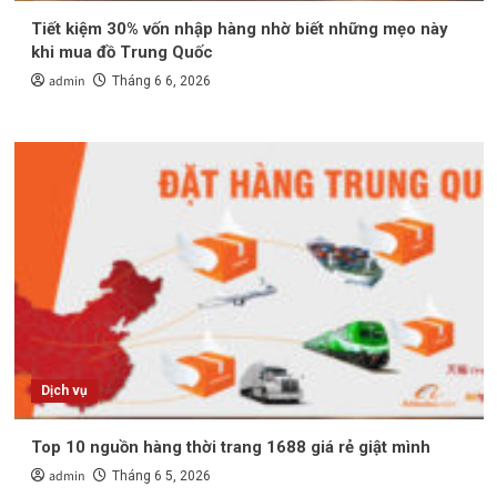
Tiết kiệm 30% vốn nhập hàng nhờ biết những mẹo này
khi mua đồ Trung Quốc
admin
Tháng 6 6, 2026
Dịch vụ
Top 10 nguồn hàng thời trang 1688 giá rẻ giật mình
admin
Tháng 6 5, 2026