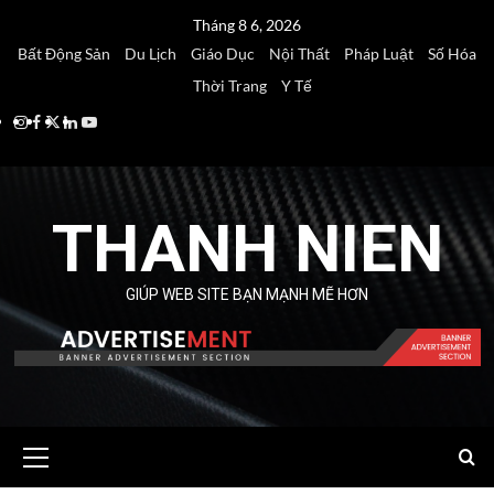
Skip
Tháng 8 6, 2026
to
Bất Động Sản
Du Lịch
Giáo Dục
Nội Thất
Pháp Luật
Số Hóa
content
Thời Trang
Y Tế
Instagram
Facebook
Twitter
Linkedin
Youtube
THANH NIEN
GIÚP WEB SITE BẠN MẠNH MẼ HƠN
Primary
Menu