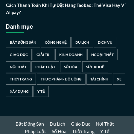
Cách Thanh Toán Khi Tự Đặt Hàng Taobao: Thẻ Visa Hay Ví
Alipay?
Danh mục
BẤT ĐỘNG SẢN
CÔNG NGHỆ
DU LỊCH
DỊCH VỤ
GIÁO DỤC
GIẢI TRÍ
KINH DOANH
NGOẠI THẤT
NỘI THẤT
PHÁP LUẬT
SỐ HÓA
SỨC KHOẺ
THỜI TRANG
THỰC PHẨM - ĐỒ UỐNG
TÀI CHÍNH
XE
XÂY DỰNG
Y TẾ
Bất Động Sản
Du Lịch
Giáo Dục
Nội Thất
Pháp Luật
Số Hóa
Thời Trang
Y Tế