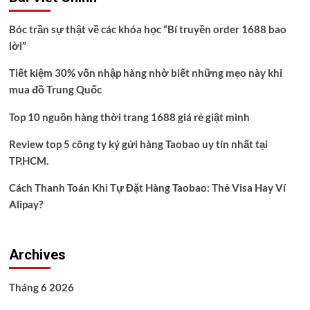
Bóc trần sự thật về các khóa học “Bí truyền order 1688 bao
lời”
Tiết kiệm 30% vốn nhập hàng nhờ biết những mẹo này khi
mua đồ Trung Quốc
Top 10 nguồn hàng thời trang 1688 giá rẻ giật mình
Review top 5 công ty ký gửi hàng Taobao uy tín nhất tại
TP.HCM.
Cách Thanh Toán Khi Tự Đặt Hàng Taobao: Thẻ Visa Hay Ví
Alipay?
Archives
Tháng 6 2026