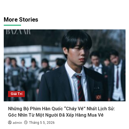
More Stories
Giải Trí
Những Bộ Phim Hàn Quốc “Cháy Vé” Nhất Lịch Sử:
Góc Nhìn Từ Một Người Đã Xếp Hàng Mua Vé
admin
Tháng 5 5, 2026