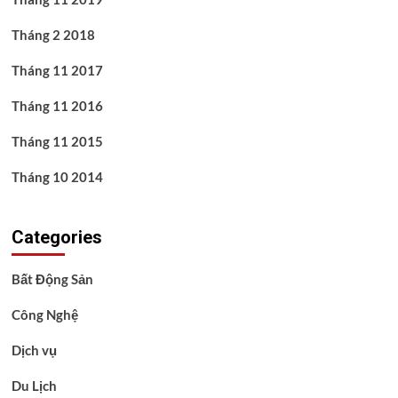
Tháng 2 2018
Tháng 11 2017
Tháng 11 2016
Tháng 11 2015
Tháng 10 2014
Categories
Bất Động Sản
Công Nghệ
Dịch vụ
Du Lịch