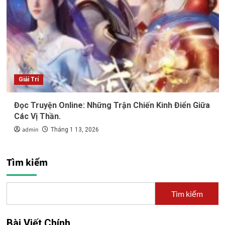
Giải Trí
Đọc Truyện Online: Những Trận Chiến Kinh Điển Giữa
Các Vị Thần.
admin
Tháng 1 13, 2026
Tìm kiếm
Tìm kiếm
Bài Viết Chính