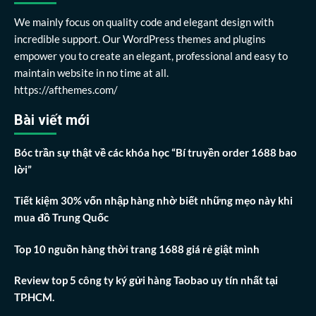
We mainly focus on quality code and elegant design with
incredible support. Our WordPress themes and plugins
empower you to create an elegant, professional and easy to
maintain website in no time at all.
https://afthemes.com/
Bài viết mới
Bóc trần sự thật về các khóa học “Bí truyền order 1688 bao
lời”
Tiết kiệm 30% vốn nhập hàng nhờ biết những mẹo này khi
mua đồ Trung Quốc
Top 10 nguồn hàng thời trang 1688 giá rẻ giật mình
Review top 5 công ty ký gửi hàng Taobao uy tín nhất tại
TP.HCM.