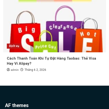
Dịch vụ
Cách Thanh Toán Khi Tự Đặt Hàng Taobao: Thẻ Visa
Hay Ví Alipay?
admin
Tháng 6 2, 2026
AF themes