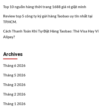
Top 10 nguồn hàng thời trang 1688 giá rẻ giật mình
Review top 5 công ty ký gửi hàng Taobao uy tín nhất tại
TP.HCM.
Cách Thanh Toán Khi Tự Đặt Hàng Taobao: Thẻ Visa Hay Ví
Alipay?
Archives
Tháng 6 2026
Tháng 5 2026
Tháng 3 2026
Tháng 2 2026
Tháng 1 2026