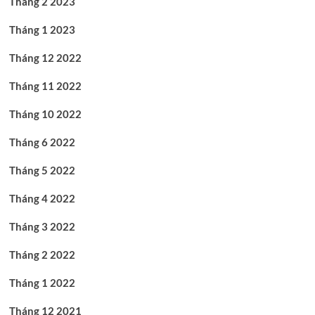
Tháng 2 2023
Tháng 1 2023
Tháng 12 2022
Tháng 11 2022
Tháng 10 2022
Tháng 6 2022
Tháng 5 2022
Tháng 4 2022
Tháng 3 2022
Tháng 2 2022
Tháng 1 2022
Tháng 12 2021