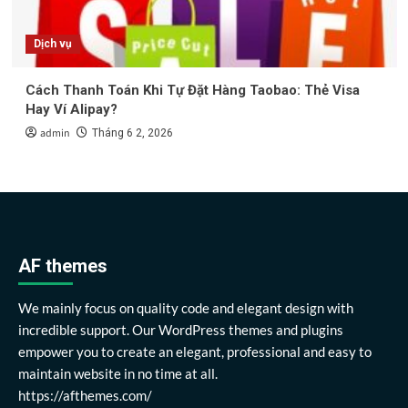
Dịch vụ
Cách Thanh Toán Khi Tự Đặt Hàng Taobao: Thẻ Visa
Hay Ví Alipay?
admin
Tháng 6 2, 2026
AF themes
We mainly focus on quality code and elegant design with
incredible support. Our WordPress themes and plugins
empower you to create an elegant, professional and easy to
maintain website in no time at all.
https://afthemes.com/