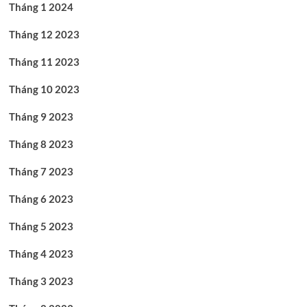
Tháng 1 2024
Tháng 12 2023
Tháng 11 2023
Tháng 10 2023
Tháng 9 2023
Tháng 8 2023
Tháng 7 2023
Tháng 6 2023
Tháng 5 2023
Tháng 4 2023
Tháng 3 2023