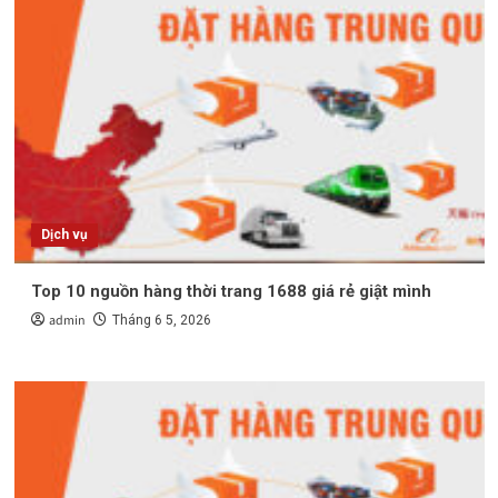
Dịch vụ
Top 10 nguồn hàng thời trang 1688 giá rẻ giật mình
admin
Tháng 6 5, 2026