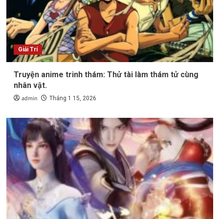
Giải Trí
Truyện anime trinh thám: Thử tài làm thám tử cùng
nhân vật.
admin
Tháng 1 15, 2026