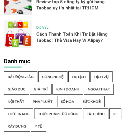
Review top 5 công ty ký gửi hàng
Taobao uy tín nhất tại TP.HCM.
Dịch vụ
Cách Thanh Toán Khi Tự Đặt Hàng
Taobao: Thẻ Visa Hay Ví Alipay?
Danh mục
BẤT ĐỘNG SẢN
CÔNG NGHỆ
DU LỊCH
DỊCH VỤ
GIÁO DỤC
GIẢI TRÍ
KINH DOANH
NGOẠI THẤT
NỘI THẤT
PHÁP LUẬT
SỐ HÓA
SỨC KHOẺ
THỜI TRANG
THỰC PHẨM - ĐỒ UỐNG
TÀI CHÍNH
XE
XÂY DỰNG
Y TẾ