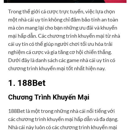
Trong thế giới cá cược trực tuyến, việc lựa chọn
một nhà cái uy tín không chỉ đảm bảo tính an toàn
mà còn mang lại cho bạn những ưu đãi và khuyến
mại hấp dẫn. Các chương trình khuyến mại từ nhà
cái uy tín có thể giúp người chơi tối ưu hóa trải
nghiệm cá cược và gia tăng cơ hội chiến thắng.
Dưới đây là danh sách các game nhà cái uy tín có
chương trình khuyến mại tốt nhất hiện nay.
1. 188Bet
Chương Trình Khuyến Mại
188Bet là một trong những nhà cái nổi tiếng với
các chương trình khuyến mại hấp dẫn và đa dạng.
Nhà cái này luôn có các chương trình khuyến mại