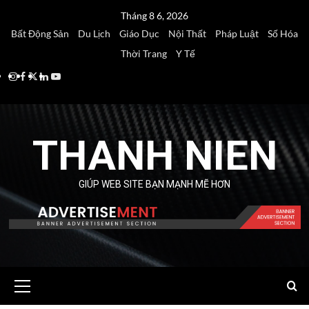
Skip
Tháng 8 6, 2026
to
Bất Động Sản
Du Lịch
Giáo Dục
Nội Thất
Pháp Luật
Số Hóa
content
Thời Trang
Y Tế
Instagram
Facebook
Twitter
Linkedin
Youtube
THANH NIEN
GIÚP WEB SITE BẠN MẠNH MẼ HƠN
Primary
Menu