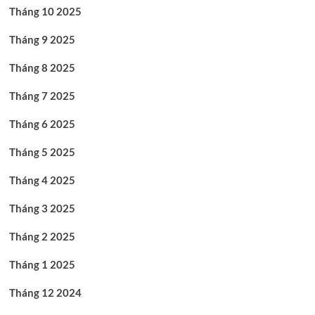
Tháng 10 2025
Tháng 9 2025
Tháng 8 2025
Tháng 7 2025
Tháng 6 2025
Tháng 5 2025
Tháng 4 2025
Tháng 3 2025
Tháng 2 2025
Tháng 1 2025
Tháng 12 2024