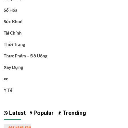
Số Hóa
Sức Khoẻ
Tài Chính
Thời Trang
Thực Phẩm – Đồ Uống
Xây Dựng
xe
Y Tế
Latest
Popular
Trending