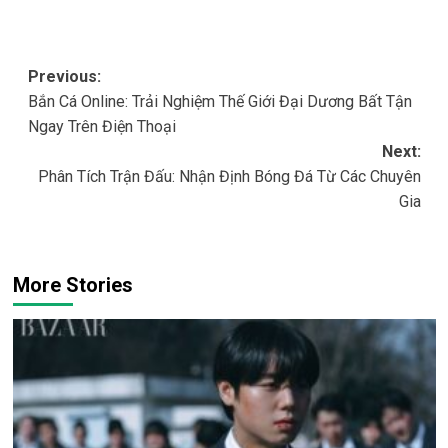
Post
Previous:
Bắn Cá Online: Trải Nghiệm Thế Giới Đại Dương Bất Tận
navigation
Ngay Trên Điện Thoại
Next:
Phân Tích Trận Đấu: Nhận Định Bóng Đá Từ Các Chuyên
Gia
More Stories