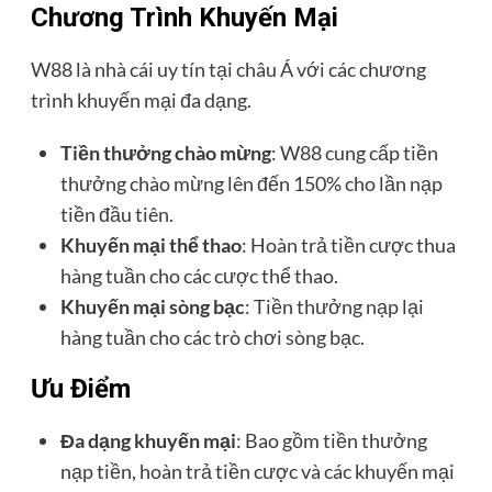
Chương Trình Khuyến Mại
W88 là nhà cái uy tín tại châu Á với các chương
trình khuyến mại đa dạng.
Tiền thưởng chào mừng
: W88 cung cấp tiền
thưởng chào mừng lên đến 150% cho lần nạp
tiền đầu tiên.
Khuyến mại thể thao
: Hoàn trả tiền cược thua
hàng tuần cho các cược thể thao.
Khuyến mại sòng bạc
: Tiền thưởng nạp lại
hàng tuần cho các trò chơi sòng bạc.
Ưu Điểm
Đa dạng khuyến mại
: Bao gồm tiền thưởng
nạp tiền, hoàn trả tiền cược và các khuyến mại