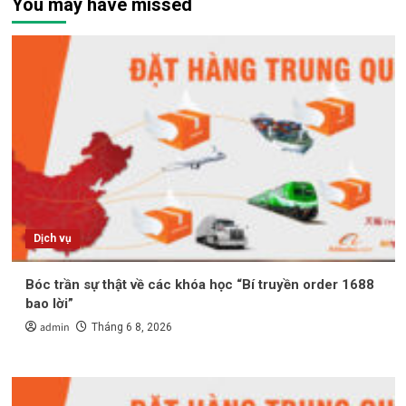
You may have missed
Dịch vụ
Bóc trần sự thật về các khóa học “Bí truyền order 1688
bao lời”
admin
Tháng 6 8, 2026