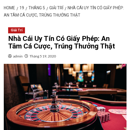
HOME
19
THÁNG 5
GIẢI TRÍ
NHÀ CÁI UY TÍN CÓ GIẤY PHÉP:
AN TÂM CÁ CƯỢC, TRÚNG THƯỞNG THẬT
Giải Trí
Nhà Cái Uy Tín Có Giấy Phép: An
Tâm Cá Cược, Trúng Thưởng Thật
admin
Tháng 5 19, 2020