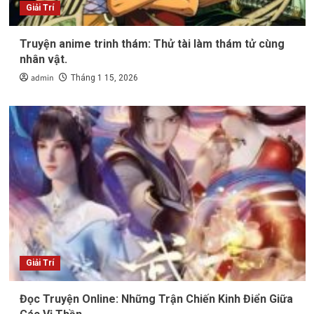
Giải Trí
Truyện anime trinh thám: Thử tài làm thám tử cùng
nhân vật.
admin
Tháng 1 15, 2026
Giải Trí
Đọc Truyện Online: Những Trận Chiến Kinh Điển Giữa