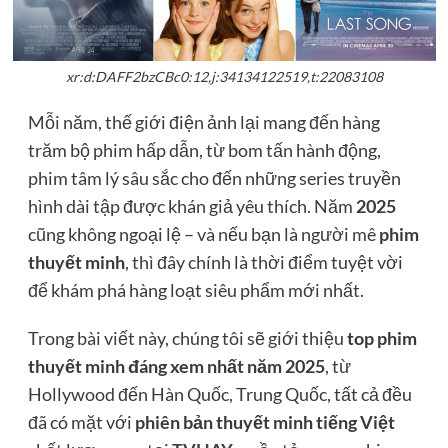
xr:d:DAFF2bzCBc0:12,j:34134122519,t:22083108
Mỗi năm, thế giới điện ảnh lại mang đến hàng
trăm bộ phim hấp dẫn, từ bom tấn hành động,
phim tâm lý sâu sắc cho đến những series truyền
hình dài tập được khán giả yêu thích. Năm
2025
cũng không ngoại lệ – và nếu bạn là người mê
phim
thuyết minh
, thì đây chính là thời điểm tuyệt vời
để khám phá hàng loạt siêu phẩm mới nhất.
Trong bài viết này, chúng tôi sẽ giới thiệu
top phim
thuyết minh đáng xem nhất năm 2025
, từ
Hollywood đến Hàn Quốc, Trung Quốc, tất cả đều
đã có mặt với
phiên bản thuyết minh tiếng Việt