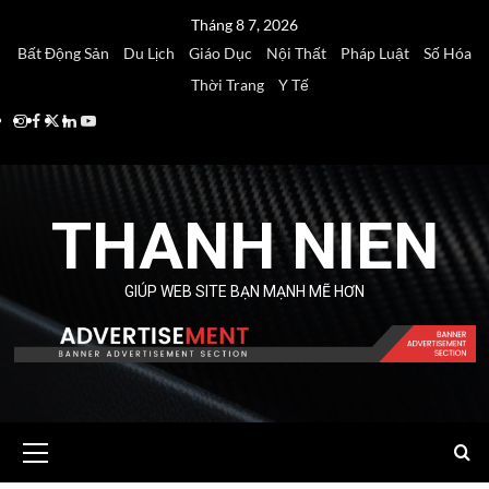
Skip
Tháng 8 7, 2026
to
Bất Động Sản
Du Lịch
Giáo Dục
Nội Thất
Pháp Luật
Số Hóa
content
Thời Trang
Y Tế
Instagram
Facebook
Twitter
Linkedin
Youtube
THANH NIEN
GIÚP WEB SITE BẠN MẠNH MẼ HƠN
Primary
Menu