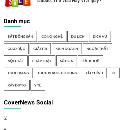
Taobao: Thẻ Visa Hay Ví Alipay?
Danh mục
BẤT ĐỘNG SẢN
CÔNG NGHỆ
DU LỊCH
DỊCH VỤ
GIÁO DỤC
GIẢI TRÍ
KINH DOANH
NGOẠI THẤT
NỘI THẤT
PHÁP LUẬT
SỐ HÓA
SỨC KHOẺ
THỜI TRANG
THỰC PHẨM - ĐỒ UỐNG
TÀI CHÍNH
XE
XÂY DỰNG
Y TẾ
CoverNews Social
Instagram
Facebook