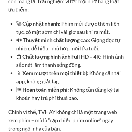
còn mang lại trải nghiệm vượt trội nhờ hàng loạt
ưu điểm:
🚀
Cập nhật nhanh:
Phim mới được thêm liên
tục, có mặt sớm chỉ vài giờ sau khi ra mắt.
🔊
Thuyết minh chất lượng cao:
Giọng đọc tự
nhiên, dễ hiểu, phù hợp mọi lứa tuổi.
📺
Chất lượng hình ảnh Full HD – 4K:
Hình ảnh
sắc nét, âm thanh sống động.
📱
Xem mượt trên mọi thiết bị:
Không cần tải
app, không giật lag.
🆓
Hoàn toàn miễn phí:
Không cần đăng ký tài
khoản hay trả phí thuê bao.
Chính vì thế, TVHAY không chỉ là một trang web
xem phim – mà là “rạp chiếu phim online” ngay
trong ngôi nhà của bạn.