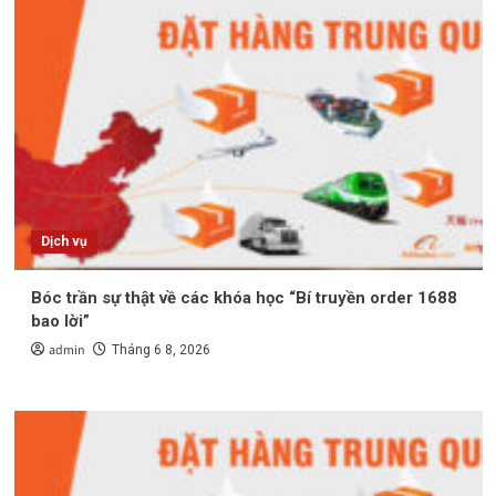
Dịch vụ
Bóc trần sự thật về các khóa học “Bí truyền order 1688
bao lời”
admin
Tháng 6 8, 2026