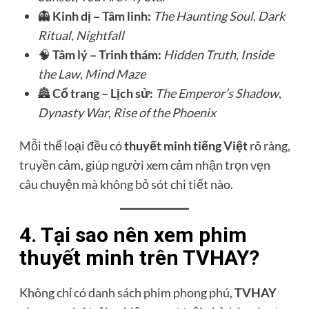
👻
Kinh dị – Tâm linh:
The Haunting Soul
,
Dark
Ritual
,
Nightfall
🧠
Tâm lý – Trinh thám:
Hidden Truth
,
Inside
the Law
,
Mind Maze
🏯
Cổ trang – Lịch sử:
The Emperor’s Shadow
,
Dynasty War
,
Rise of the Phoenix
Mỗi thể loại đều có
thuyết minh tiếng Việt
rõ ràng,
truyền cảm, giúp người xem cảm nhận trọn vẹn
câu chuyện mà không bỏ sót chi tiết nào.
4. Tại sao nên xem phim
thuyết minh trên TVHAY?
Không chỉ có danh sách phim phong phú,
TVHAY