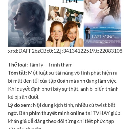
xr:d:DAFF2bzCBc0:12,j:34134122519,t:22083108
Thể loại:
Tâm lý – Trinh thám
Tóm tắt:
Một luật sư tài năng vô tình phát hiện ra
bí mật đen tối của tập đoàn mà anh đang làm việc.
Khi quyết định phơi bày sự thật, anh bị biến thành
kẻ bị săn đuổi.
Lý do xem:
Nội dung kịch tính, nhiều cú twist bất
ngờ. Bản
phim thuyết minh online
tại TVHAY giúp
khán giả dễ dàng theo dõi từng chi tiết phức tạp