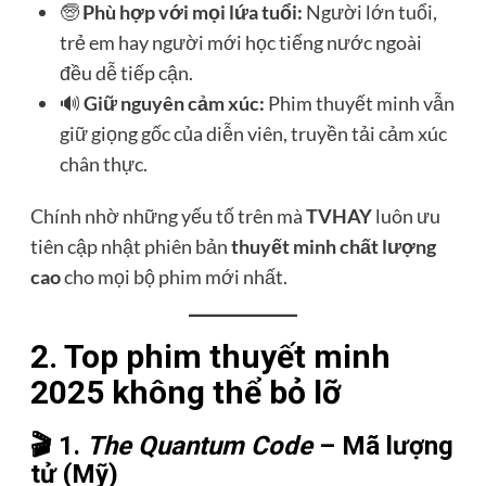
🧓
Phù hợp với mọi lứa tuổi:
Người lớn tuổi,
trẻ em hay người mới học tiếng nước ngoài
đều dễ tiếp cận.
🔊
Giữ nguyên cảm xúc:
Phim thuyết minh vẫn
giữ giọng gốc của diễn viên, truyền tải cảm xúc
chân thực.
Chính nhờ những yếu tố trên mà
TVHAY
luôn ưu
tiên cập nhật phiên bản
thuyết minh chất lượng
cao
cho mọi bộ phim mới nhất.
2. Top phim thuyết minh
2025 không thể bỏ lỡ
🎬 1.
The Quantum Code
– Mã lượng
tử (Mỹ)