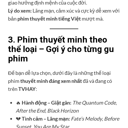
giao hưởng định mệnh của cuộc đời.
Lý do xem:
Lãng mạn, cảm xúc và cực kỳ dễ xem với
bản
phim thuyết minh tiếng Việt
mượt mà.
3. Phim thuyết minh theo
thể loại – Gợi ý cho từng gu
phim
Để bạn dễ lựa chọn, dưới đây là những thể loại
phim
thuyết minh đáng xem nhất
đã và đang có
trên
TVHAY
:
🔥
Hành động – Giật gân:
The Quantum Code
,
After the End
,
Black Horizon
💔
Tình cảm – Lãng mạn:
Fate’s Melody
,
Before
Sunset
,
You Are My Star