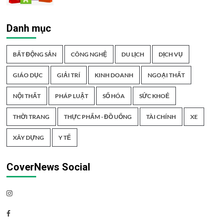
Danh mục
BẤT ĐỘNG SẢN
CÔNG NGHỆ
DU LỊCH
DỊCH VỤ
GIÁO DỤC
GIẢI TRÍ
KINH DOANH
NGOẠI THẤT
NỘI THẤT
PHÁP LUẬT
SỐ HÓA
SỨC KHOẺ
THỜI TRANG
THỰC PHẨM - ĐỒ UỐNG
TÀI CHÍNH
XE
XÂY DỰNG
Y TẾ
CoverNews Social
Instagram
Facebook