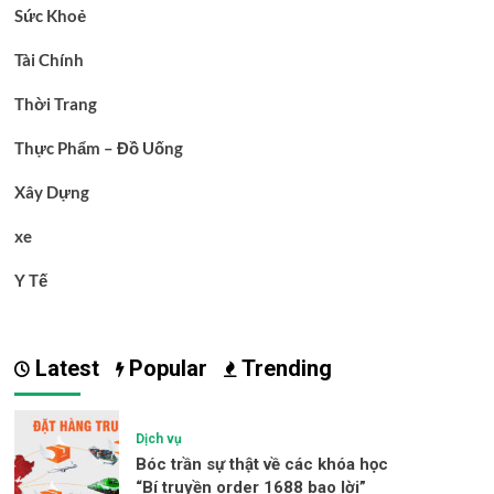
Sức Khoẻ
Tài Chính
Thời Trang
Thực Phẩm – Đồ Uống
Xây Dựng
xe
Y Tế
Latest
Popular
Trending
Dịch vụ
Bóc trần sự thật về các khóa học
“Bí truyền order 1688 bao lời”