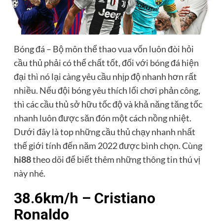
Bóng đá – Bộ môn thể thao vua vốn luôn đòi hỏi
cầu thủ phải có thể chất tốt, đối với bóng đá hiện
đại thì nó lại càng yêu cầu nhịp độ nhanh hơn rất
nhiều. Nếu đội bóng yêu thích lối chơi phản công,
thì các cầu thủ sở hữu tốc độ và khả năng tăng tốc
nhanh luôn được săn đón một cách nồng nhiệt.
Dưới đây là top những cầu thủ chạy nhanh nhất
thế giới tính đến năm 2022 được bình chọn. Cùng
hi88
theo dõi để biết thêm những thông tin thú vị
này nhé.
38.6km/h – Cristiano
Ronaldo