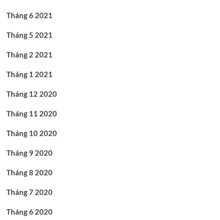
Tháng 6 2021
Tháng 5 2021
Tháng 2 2021
Tháng 1 2021
Tháng 12 2020
Tháng 11 2020
Tháng 10 2020
Tháng 9 2020
Tháng 8 2020
Tháng 7 2020
Tháng 6 2020