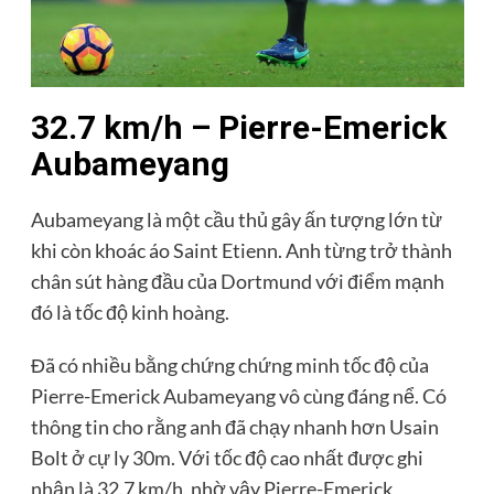
32.7 km/h – Pierre-Emerick
Aubameyang
Aubameyang là một cầu thủ gây ấn tượng lớn từ
khi còn khoác áo Saint Etienn. Anh từng trở thành
chân sút hàng đầu của Dortmund với điểm mạnh
đó là tốc độ kinh hoàng.
Đã có nhiều bằng chứng chứng minh tốc độ của
Pierre-Emerick Aubameyang vô cùng đáng nể. Có
thông tin cho rằng anh đã chạy nhanh hơn Usain
Bolt ở cự ly 30m. Với tốc độ cao nhất được ghi
nhận là 32.7 km/h, nhờ vậy Pierre-Emerick