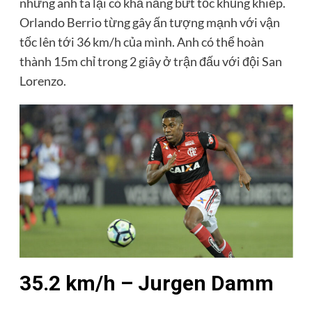
nhưng anh ta lại có khả năng bứt tốc khủng khiếp.
Orlando Berrio từng gây ấn tượng mạnh với vận
tốc lên tới 36 km/h của mình. Anh có thể hoàn
thành 15m chỉ trong 2 giây ở trận đấu với đội San
Lorenzo.
35.2 km/h – Jurgen Damm