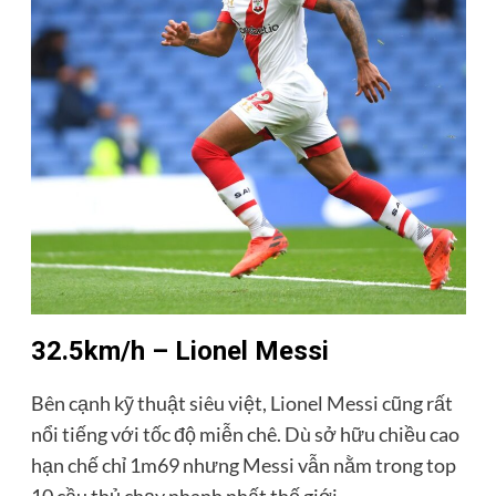
32.5km/h – Lionel Messi
Bên cạnh kỹ thuật siêu việt, Lionel Messi cũng rất
nổi tiếng với tốc độ miễn chê. Dù sở hữu chiều cao
hạn chế chỉ 1m69 nhưng Messi vẫn nằm trong top
10 cầu thủ chạy nhanh nhất thế giới.