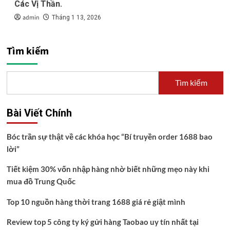
Các Vị Thần.
admin
Tháng 1 13, 2026
Tìm kiếm
Tìm kiếm
Bài Viết Chính
Bóc trần sự thật về các khóa học “Bí truyền order 1688 bao
lời”
Tiết kiệm 30% vốn nhập hàng nhờ biết những mẹo này khi
mua đồ Trung Quốc
Top 10 nguồn hàng thời trang 1688 giá rẻ giật mình
Review top 5 công ty ký gửi hàng Taobao uy tín nhất tại