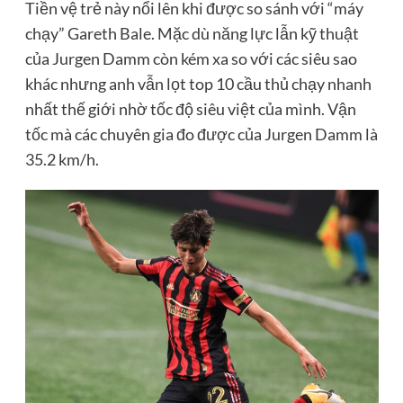
Tiền vệ trẻ này nổi lên khi được so sánh với “máy
chạy” Gareth Bale. Mặc dù năng lực lẫn kỹ thuật
của Jurgen Damm còn kém xa so với các siêu sao
khác nhưng anh vẫn lọt top 10 cầu thủ chạy nhanh
nhất thế giới nhờ tốc độ siêu việt của mình. Vận
tốc mà các chuyên gia đo được của Jurgen Damm là
35.2 km/h.