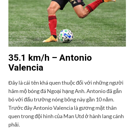
35.1 km/h – Antonio
Valencia
Đây là cái tên khá quen thuộc đối với những người
hâm mộ bóng đá Ngoại hạng Anh. Antonio đã gắn
bó với đấu trường nóng bỏng này gần 10 năm.
Trước đây Antonio Valencia là gương mặt thân
quen trong đội hình của Man Utd ở hành lang cánh
phải.