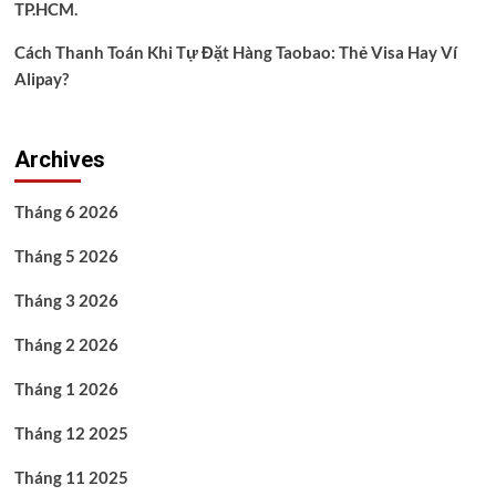
TP.HCM.
Cách Thanh Toán Khi Tự Đặt Hàng Taobao: Thẻ Visa Hay Ví
Alipay?
Archives
Tháng 6 2026
Tháng 5 2026
Tháng 3 2026
Tháng 2 2026
Tháng 1 2026
Tháng 12 2025
Tháng 11 2025