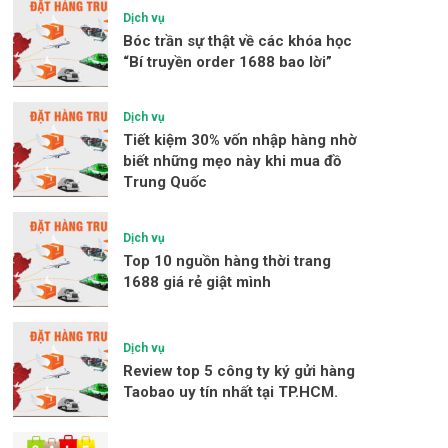
Dịch vụ
Bóc trần sự thật về các khóa học
“Bí truyền order 1688 bao lời”
Dịch vụ
Tiết kiệm 30% vốn nhập hàng nhờ
biết những mẹo này khi mua đồ
Trung Quốc
Dịch vụ
Top 10 nguồn hàng thời trang
1688 giá rẻ giật mình
Dịch vụ
Review top 5 công ty ký gửi hàng
Taobao uy tín nhất tại TP.HCM.