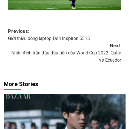
Post
Previous:
Giới thiệu dòng laptop Dell Inspiron 5515
navigation
Next:
Nhận định trận đấu đầu tiên của World Cup 2022: Qatar
vs Ecuador
More Stories