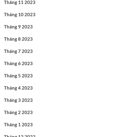
Tháng 11 2023
Tháng 10 2023
Tháng 9 2023
Tháng 8 2023
Tháng 7 2023
Tháng 6 2023
Tháng 5 2023
Tháng 4 2023
Tháng 3 2023
Tháng 2 2023
Tháng 1 2023
Tháng 12 2022