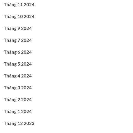
Tháng 11 2024
Tháng 10 2024
Tháng 9 2024
Tháng 7 2024
Tháng 6 2024
Tháng 5 2024
Tháng 4 2024
Tháng 3 2024
Tháng 2 2024
Tháng 1 2024
Tháng 12 2023