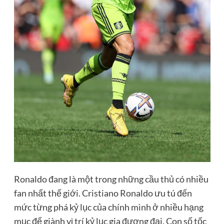
Ronaldo đang là một trong những cầu thủ có nhiều
fan nhất thế giới. Cristiano Ronaldo ưu tú đến
mức từng phá kỷ lục của chính mình ở nhiều hạng
mục để giành vị trí kỷ lục gia đương đại. Con số tốc