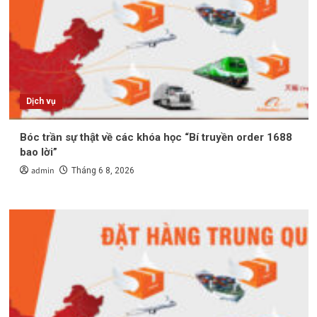
Dịch vụ
Bóc trần sự thật về các khóa học “Bí truyền order 1688
bao lời”
admin
Tháng 6 8, 2026