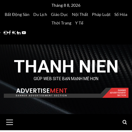
Skip
Tháng 8 8, 2026
to
Bất Động Sản
Du Lịch
Giáo Dục
Nội Thất
Pháp Luật
Số Hóa
content
Thời Trang
Y Tế
Instagram
Facebook
Twitter
Linkedin
Youtube
THANH NIEN
GIÚP WEB SITE BẠN MẠNH MẼ HƠN
Primary
Menu