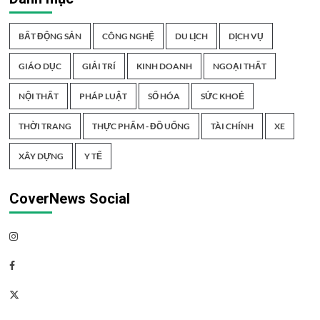
BẤT ĐỘNG SẢN
CÔNG NGHỆ
DU LỊCH
DỊCH VỤ
GIÁO DỤC
GIẢI TRÍ
KINH DOANH
NGOẠI THẤT
NỘI THẤT
PHÁP LUẬT
SỐ HÓA
SỨC KHOẺ
THỜI TRANG
THỰC PHẨM - ĐỒ UỐNG
TÀI CHÍNH
XE
XÂY DỰNG
Y TẾ
CoverNews Social
Instagram
Facebook
Twitter