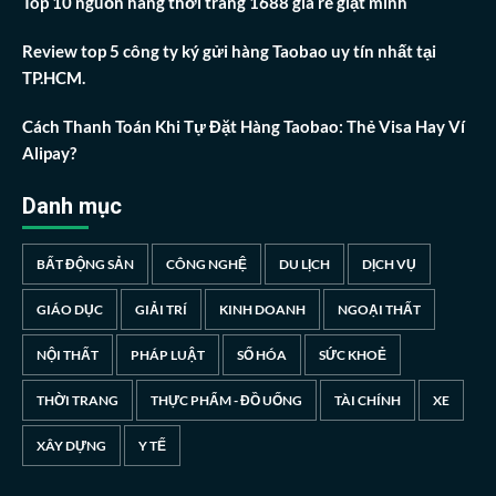
Top 10 nguồn hàng thời trang 1688 giá rẻ giật mình
Review top 5 công ty ký gửi hàng Taobao uy tín nhất tại
TP.HCM.
Cách Thanh Toán Khi Tự Đặt Hàng Taobao: Thẻ Visa Hay Ví
Alipay?
Danh mục
BẤT ĐỘNG SẢN
CÔNG NGHỆ
DU LỊCH
DỊCH VỤ
GIÁO DỤC
GIẢI TRÍ
KINH DOANH
NGOẠI THẤT
NỘI THẤT
PHÁP LUẬT
SỐ HÓA
SỨC KHOẺ
THỜI TRANG
THỰC PHẨM - ĐỒ UỐNG
TÀI CHÍNH
XE
XÂY DỰNG
Y TẾ