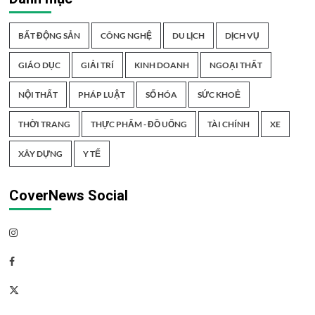
BẤT ĐỘNG SẢN
CÔNG NGHỆ
DU LỊCH
DỊCH VỤ
GIÁO DỤC
GIẢI TRÍ
KINH DOANH
NGOẠI THẤT
NỘI THẤT
PHÁP LUẬT
SỐ HÓA
SỨC KHOẺ
THỜI TRANG
THỰC PHẨM - ĐỒ UỐNG
TÀI CHÍNH
XE
XÂY DỰNG
Y TẾ
CoverNews Social
Instagram
Facebook
Twitter