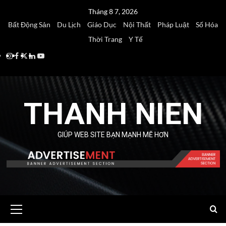
Skip
Tháng 8 7, 2026
to
Bất Động Sản
Du Lịch
Giáo Dục
Nội Thất
Pháp Luật
Số Hóa
content
Thời Trang
Y Tế
Instagram
Facebook
Twitter
Linkedin
Youtube
THANH NIEN
GIÚP WEB SITE BẠN MẠNH MẼ HƠN
Primary
Menu