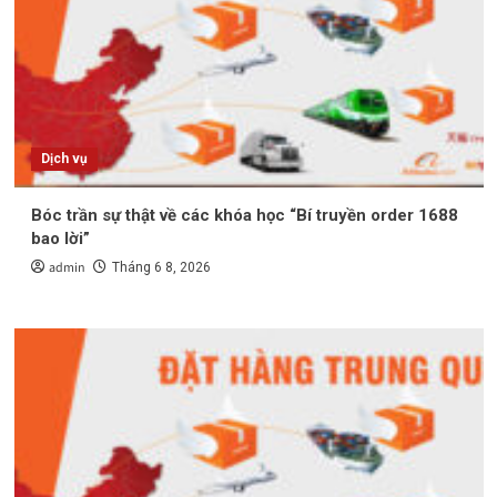
Dịch vụ
Bóc trần sự thật về các khóa học “Bí truyền order 1688
bao lời”
admin
Tháng 6 8, 2026