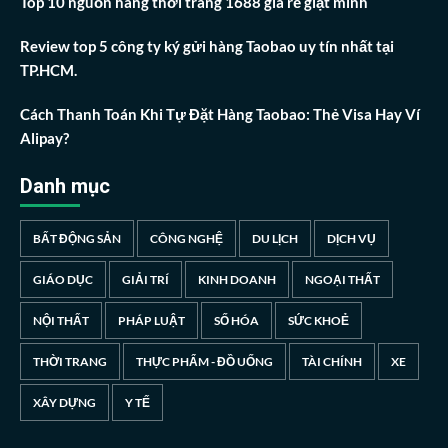
Top 10 nguồn hàng thời trang 1688 giá rẻ giật mình
Review top 5 công ty ký gửi hàng Taobao uy tín nhất tại
TP.HCM.
Cách Thanh Toán Khi Tự Đặt Hàng Taobao: Thẻ Visa Hay Ví
Alipay?
Danh mục
BẤT ĐỘNG SẢN
CÔNG NGHỆ
DU LỊCH
DỊCH VỤ
GIÁO DỤC
GIẢI TRÍ
KINH DOANH
NGOẠI THẤT
NỘI THẤT
PHÁP LUẬT
SỐ HÓA
SỨC KHOẺ
THỜI TRANG
THỰC PHẨM - ĐỒ UỐNG
TÀI CHÍNH
XE
XÂY DỰNG
Y TẾ