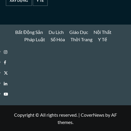
XÂY DỰNG
Y TẾ
Bất Động Sản
Du Lịch
Giáo Dục
Nội Thất
Pháp Luật
Số Hóa
Thời Trang
Y Tế
Instagram
Facebook
Twitter
Linkedin
Youtube
Copyright © All rights reserved.
|
CoverNews
by AF
themes.