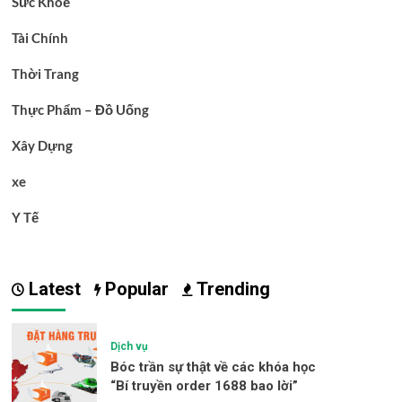
Sức Khoẻ
Tài Chính
Thời Trang
Thực Phẩm – Đồ Uống
Xây Dựng
xe
Y Tế
Latest
Popular
Trending
Dịch vụ
Bóc trần sự thật về các khóa học
“Bí truyền order 1688 bao lời”