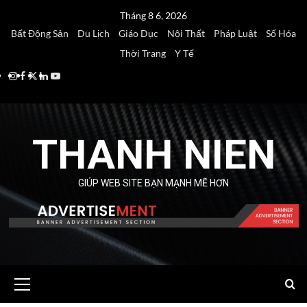
Skip
Tháng 8 6, 2026
to
Bất Động Sản
Du Lịch
Giáo Dục
Nội Thất
Pháp Luật
Số Hóa
content
Thời Trang
Y Tế
Instagram
Facebook
Twitter
Linkedin
Youtube
THANH NIEN
GIÚP WEB SITE BẠN MẠNH MẼ HƠN
Primary
Menu