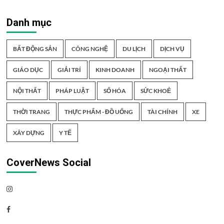
Danh mục
BẤT ĐỘNG SẢN
CÔNG NGHỆ
DU LỊCH
DỊCH VỤ
GIÁO DỤC
GIẢI TRÍ
KINH DOANH
NGOẠI THẤT
NỘI THẤT
PHÁP LUẬT
SỐ HÓA
SỨC KHOẺ
THỜI TRANG
THỰC PHẨM - ĐỒ UỐNG
TÀI CHÍNH
XE
XÂY DỰNG
Y TẾ
CoverNews Social
Instagram
Facebook