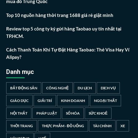
mua đồ Trung Quốc
Top 10 nguồn hàng thời trang 1688 giá rẻ giật mình
Review top 5 công ty ký gửi hàng Taobao uy tín nhất tại
TP.HCM.
Cách Thanh Toán Khi Tự Đặt Hàng Taobao: Thẻ Visa Hay Ví
Alipay?
Danh mục
BẤT ĐỘNG SẢN
CÔNG NGHỆ
DU LỊCH
DỊCH VỤ
GIÁO DỤC
GIẢI TRÍ
KINH DOANH
NGOẠI THẤT
NỘI THẤT
PHÁP LUẬT
SỐ HÓA
SỨC KHOẺ
THỜI TRANG
THỰC PHẨM - ĐỒ UỐNG
TÀI CHÍNH
XE