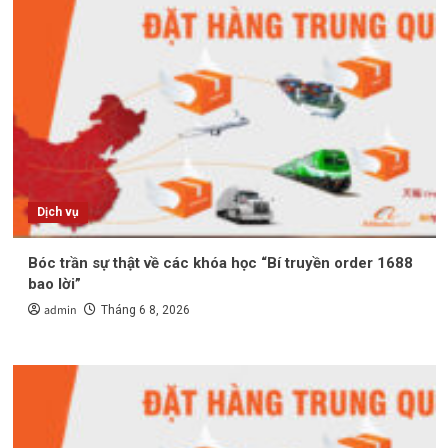
Dịch vụ
Bóc trần sự thật về các khóa học “Bí truyền order 1688
bao lời”
admin
Tháng 6 8, 2026