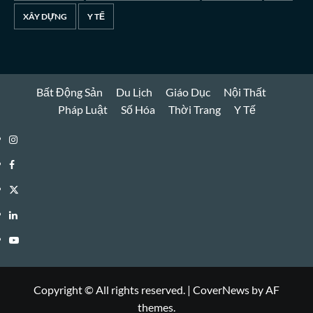
XÂY DỰNG
Y TẾ
Bất Động Sản
Du Lịch
Giáo Dục
Nội Thất
Pháp Luật
Số Hóa
Thời Trang
Y Tế
Instagram
Facebook
Twitter
Linkedin
Youtube
Copyright © All rights reserved.
|
CoverNews
by AF
themes.