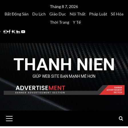
Skip
Tháng 8 7, 2026
to
Bất Động Sản
Du Lịch
Giáo Dục
Nội Thất
Pháp Luật
Số Hóa
content
Thời Trang
Y Tế
Instagram
Facebook
Twitter
Linkedin
Youtube
THANH NIEN
GIÚP WEB SITE BẠN MẠNH MẼ HƠN
Primary
Menu