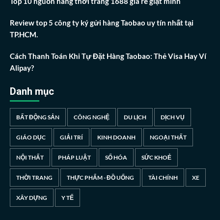
Top 10 nguồn hàng thời trang 1688 giá rẻ giật mình
Review top 5 công ty ký gửi hàng Taobao uy tín nhất tại
TP.HCM.
Cách Thanh Toán Khi Tự Đặt Hàng Taobao: Thẻ Visa Hay Ví
Alipay?
Danh mục
BẤT ĐỘNG SẢN
CÔNG NGHỆ
DU LỊCH
DỊCH VỤ
GIÁO DỤC
GIẢI TRÍ
KINH DOANH
NGOẠI THẤT
NỘI THẤT
PHÁP LUẬT
SỐ HÓA
SỨC KHOẺ
THỜI TRANG
THỰC PHẨM - ĐỒ UỐNG
TÀI CHÍNH
XE
XÂY DỰNG
Y TẾ