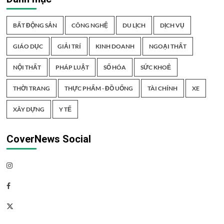
BẤT ĐỘNG SẢN
CÔNG NGHỆ
DU LỊCH
DỊCH VỤ
GIÁO DỤC
GIẢI TRÍ
KINH DOANH
NGOẠI THẤT
NỘI THẤT
PHÁP LUẬT
SỐ HÓA
SỨC KHOẺ
THỜI TRANG
THỰC PHẨM - ĐỒ UỐNG
TÀI CHÍNH
XE
XÂY DỰNG
Y TẾ
CoverNews Social
Instagram
Facebook
Twitter