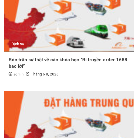
Dịch vụ
Bóc trần sự thật về các khóa học “Bí truyền order 1688
bao lời”
admin
Tháng 6 8, 2026