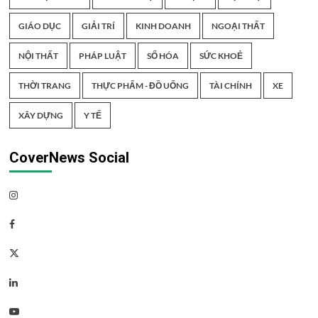
GIÁO DỤC
GIẢI TRÍ
KINH DOANH
NGOẠI THẤT
NỘI THẤT
PHÁP LUẬT
SỐ HÓA
SỨC KHOẺ
THỜI TRANG
THỰC PHẨM - ĐỒ UỐNG
TÀI CHÍNH
XE
XÂY DỰNG
Y TẾ
CoverNews Social
Instagram
Facebook
Twitter
Linkedin
Youtube