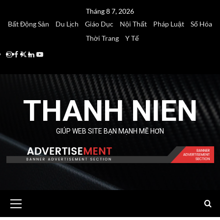
Skip
Tháng 8 7, 2026
to
Bất Động Sản
Du Lịch
Giáo Dục
Nội Thất
Pháp Luật
Số Hóa
content
Thời Trang
Y Tế
Instagram
Facebook
Twitter
Linkedin
Youtube
THANH NIEN
GIÚP WEB SITE BẠN MẠNH MẼ HƠN
Primary
Menu