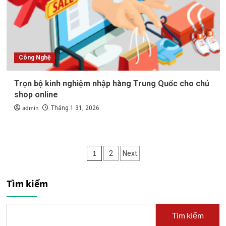
Công Nghệ
Trọn bộ kinh nghiệm nhập hàng Trung Quốc cho chủ
shop online
admin
Tháng 1 31, 2026
Phân
1
2
Next
trang
Tìm kiếm
bài
viết
Tìm kiếm