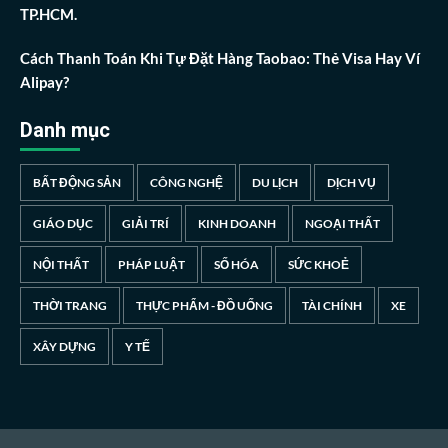
TP.HCM.
Cách Thanh Toán Khi Tự Đặt Hàng Taobao: Thẻ Visa Hay Ví
Alipay?
Danh mục
BẤT ĐỘNG SẢN
CÔNG NGHỆ
DU LỊCH
DỊCH VỤ
GIÁO DỤC
GIẢI TRÍ
KINH DOANH
NGOẠI THẤT
NỘI THẤT
PHÁP LUẬT
SỐ HÓA
SỨC KHOẺ
THỜI TRANG
THỰC PHẨM - ĐỒ UỐNG
TÀI CHÍNH
XE
XÂY DỰNG
Y TẾ