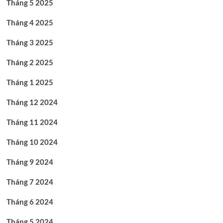
Tháng 5 2025
Tháng 4 2025
Tháng 3 2025
Tháng 2 2025
Tháng 1 2025
Tháng 12 2024
Tháng 11 2024
Tháng 10 2024
Tháng 9 2024
Tháng 7 2024
Tháng 6 2024
Tháng 5 2024