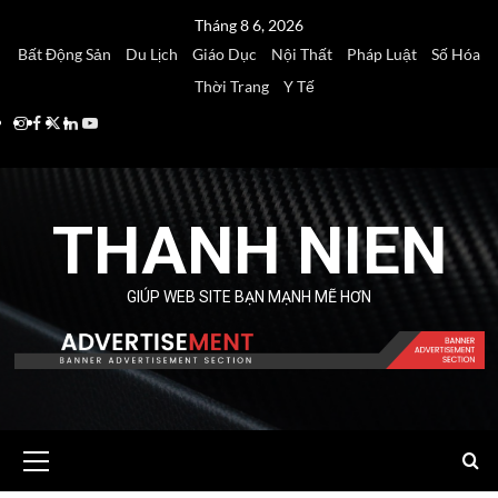
Skip
Tháng 8 6, 2026
to
Bất Động Sản
Du Lịch
Giáo Dục
Nội Thất
Pháp Luật
Số Hóa
content
Thời Trang
Y Tế
Instagram
Facebook
Twitter
Linkedin
Youtube
THANH NIEN
GIÚP WEB SITE BẠN MẠNH MẼ HƠN
Primary
Menu