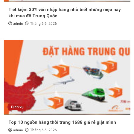
Tiết kiệm 30% vốn nhập hàng nhờ biết những mẹo này
khi mua đồ Trung Quốc
admin
Tháng 6 6, 2026
Dịch vụ
Top 10 nguồn hàng thời trang 1688 giá rẻ giật mình
admin
Tháng 6 5, 2026