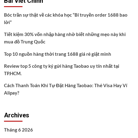
Bài Viết Chính
Bóc trần sự thật về các khóa học “Bí truyền order 1688 bao
lời”
Tiết kiệm 30% vốn nhập hàng nhờ biết những mẹo này khi
mua đồ Trung Quốc
Top 10 nguồn hàng thời trang 1688 giá rẻ giật mình
Review top 5 công ty ký gửi hàng Taobao uy tín nhất tại
TP.HCM.
Cách Thanh Toán Khi Tự Đặt Hàng Taobao: Thẻ Visa Hay Ví
Alipay?
Archives
Tháng 6 2026