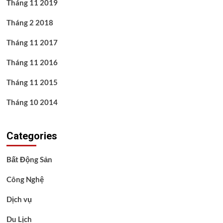
Tháng 11 2019
Tháng 2 2018
Tháng 11 2017
Tháng 11 2016
Tháng 11 2015
Tháng 10 2014
Categories
Bất Động Sản
Công Nghệ
Dịch vụ
Du Lịch