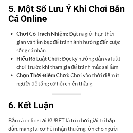
5. Một Số Lưu Ý Khi Chơi Bắn
Cá Online
Chơi Có Trách Nhiệm:
Đặt ra giới hạn thời
gian và tiền bạc để tránh ảnh hưởng đến cuộc
sống cá nhân.
Hiểu Rõ Luật Chơi:
Đọc kỹ hướng dẫn và luật
chơi trước khi tham gia để tránh mắc sai lầm.
Chọn Thời Điểm Chơi:
Chơi vào thời điểm ít
người để tăng cơ hội chiến thắng.
6. Kết Luận
Bắn cá online tại KUBET là trò chơi giải trí hấp
dẫn, mang lại cơ hội nhận thưởng lớn cho người