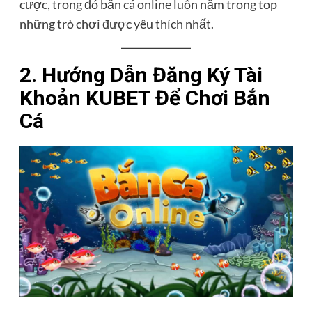
cược, trong đó bắn cá online luôn nằm trong top
những trò chơi được yêu thích nhất.
2. Hướng Dẫn Đăng Ký Tài
Khoản KUBET Để Chơi Bắn
Cá