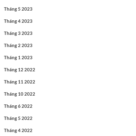
Tháng 5 2023
Tháng 4 2023
Tháng 3 2023
Tháng 2 2023
Tháng 1 2023
Tháng 12 2022
Tháng 11 2022
Tháng 10 2022
Tháng 6 2022
Tháng 5 2022
Tháng 4 2022