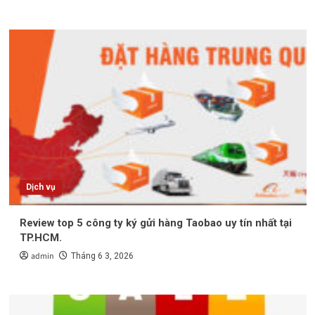
Dịch vụ
Review top 5 công ty ký gửi hàng Taobao uy tín nhất tại
TP.HCM.
admin
Tháng 6 3, 2026