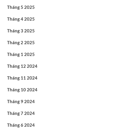
Tháng 5 2025
Tháng 4 2025
Tháng 3 2025
Tháng 2 2025
Tháng 1 2025
Tháng 12 2024
Tháng 11 2024
Tháng 10 2024
Tháng 9 2024
Tháng 7 2024
Tháng 6 2024