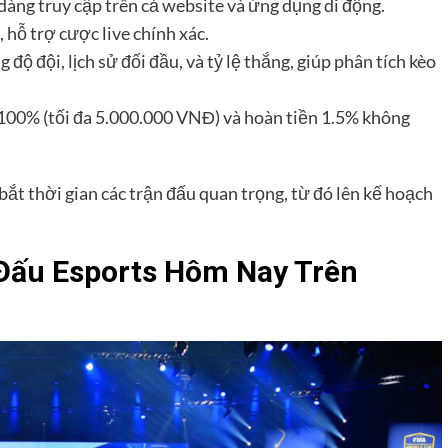
 dàng truy cập trên cả website và ứng dụng di động.
, hỗ trợ cược live chính xác.
 độ đội, lịch sử đối đầu, và tỷ lệ thắng, giúp phân tích kèo
100% (tối đa 5.000.000 VNĐ) và hoàn tiền 1.5% không
bắt thời gian các trận đấu quan trọng, từ đó lên kế hoạch
 Đấu Esports Hôm Nay Trên