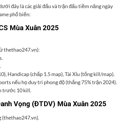
dưới đây là các giải đấu và trận đấu tiềm năng ngày
game phổ biến:
VCS Mùa Xuân 2025
từ thethao247.vn):
s.
.
0), Handicap (chấp 1.5 map), Tài Xỉu (tổng kill/map).
rts nếu họ duy trì phong độ (thắng 75% trận 2024).
 trước 10 kill.
 Danh Vọng (ĐTDV) Mùa Xuân 2025
 (thethao247.vn).