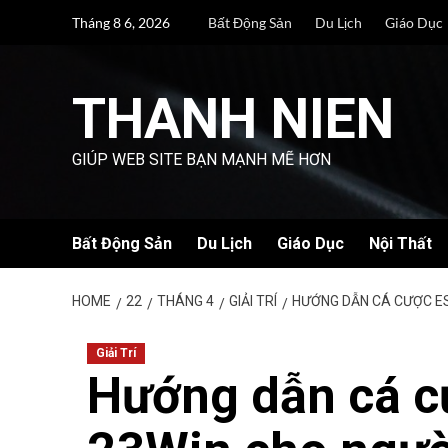
Skip
Tháng 8 6, 2026
Bất Động Sản
Du Lịch
Giáo Dục
to
content
THANH NIEN
GIÚP WEB SITE BẠN MẠNH MẼ HƠN
Bất Động Sản
Du Lịch
Giáo Dục
Nội Thất
HOME
22
THÁNG 4
GIẢI TRÍ
HƯỚNG DẪN CÁ CƯỢC ES
Giải Trí
Hướng dẫn cá cư