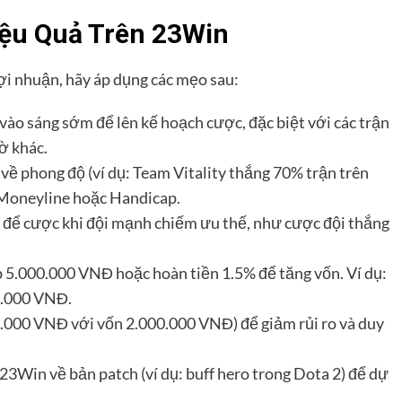
iệu Quả Trên 23Win
lợi nhuận, hãy áp dụng các mẹo sau:
vào sáng sớm để lên kế hoạch cược, đặc biệt với các trận
ờ khác.
về phong độ (ví dụ: Team Vitality thắng 70% trận trên
o Moneyline hoặc Handicap.
m để cược khi đội mạnh chiếm ưu thế, như cược đội thắng
 5.000.000 VNĐ hoặc hoàn tiền 1.5% để tăng vốn. Ví dụ:
0.000 VNĐ.
.000 VNĐ với vốn 2.000.000 VNĐ) để giảm rủi ro và duy
 23Win về bản patch (ví dụ: buff hero trong Dota 2) để dự