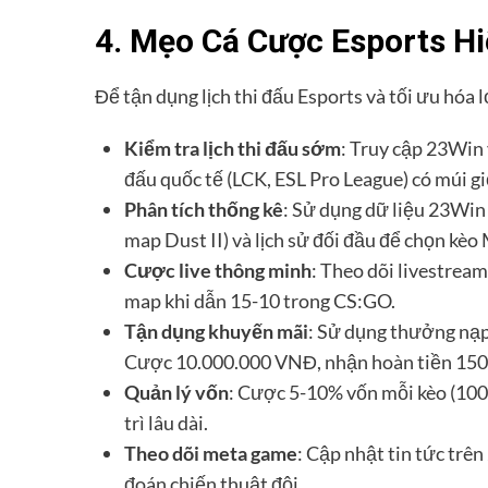
4. Mẹo Cá Cược Esports H
Để tận dụng lịch thi đấu Esports và tối ưu hóa 
Kiểm tra lịch thi đấu sớm
: Truy cập 23Win 
đấu quốc tế (LCK, ESL Pro League) có múi gi
Phân tích thống kê
: Sử dụng dữ liệu 23Win 
map Dust II) và lịch sử đối đầu để chọn kè
Cược live thông minh
: Theo dõi livestrea
map khi dẫn 15-10 trong CS:GO.
Tận dụng khuyến mãi
: Sử dụng thưởng nạp
Cược 10.000.000 VNĐ, nhận hoàn tiền 15
Quản lý vốn
: Cược 5-10% vốn mỗi kèo (100
trì lâu dài.
Theo dõi meta game
: Cập nhật tin tức trên
đoán chiến thuật đội.