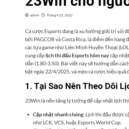
23Win cho ngườ
admin
Tháng 4 22, 2022
Cá cược Esports đang là xu hướng giải trí sôi 
bởi PAGCOR và Costa Rica, là điểm đến hàng đầ
các tựa game như Liên Minh Huyền Thoại (LOL)
cung cấp
lịch thi đấu Esports hôm nay
cập nhật
dẫn (1.80-3.50). Bài viết này sẽ hướng dẫn cách
bật ngày 22/4/2025, và mẹo cá cược hiệu quả đ
1. Tại Sao Nên Theo Dõi L
23Win là nền tảng lý tưởng để cập nhật lịch th
Cập nhật nhanh chóng
: Lịch thi đấu được 
như LCK, VCS, hoặc Esports World Cup.