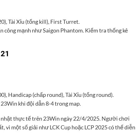
), Tài Xỉu (tổng kill), First Turret.
i tấn công mạnh như Saigon Phantom. Kiểm tra thống kê
 21
0), Handicap (chấp round), Tài Xỉu (tổng round).
m 23Win khi đội dẫn 8-4 trong map.
ập nhật thực tế trên 23Win ngày 22/4/2025. Người chơi
ất, vì một số giải như LCK Cup hoặc LCP 2025 có thể diễn