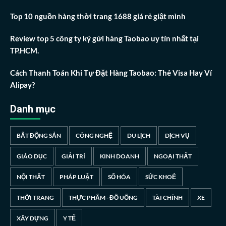
Top 10 nguồn hàng thời trang 1688 giá rẻ giật mình
Review top 5 công ty ký gửi hàng Taobao uy tín nhất tại
TP.HCM.
Cách Thanh Toán Khi Tự Đặt Hàng Taobao: Thẻ Visa Hay Ví
Alipay?
Danh mục
BẤT ĐỘNG SẢN
CÔNG NGHỆ
DU LỊCH
DỊCH VỤ
GIÁO DỤC
GIẢI TRÍ
KINH DOANH
NGOẠI THẤT
NỘI THẤT
PHÁP LUẬT
SỐ HÓA
SỨC KHOẺ
THỜI TRANG
THỰC PHẨM - ĐỒ UỐNG
TÀI CHÍNH
XE
XÂY DỰNG
Y TẾ