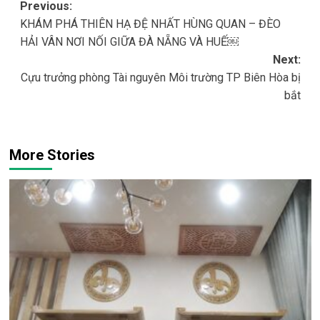
Post
Previous:
KHÁM PHÁ THIÊN HẠ ĐỆ NHẤT HÙNG QUAN – ĐÈO
navigation
HẢI VÂN NƠI NỐI GIỮA ĐÀ NẴNG VÀ HUẾ￼
Next:
Cựu trưởng phòng Tài nguyên Môi trường TP Biên Hòa bị
bắt
More Stories