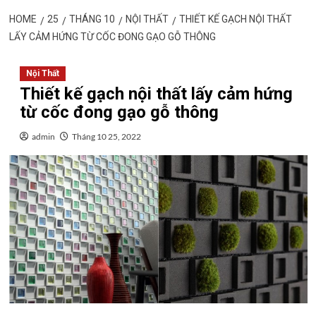
HOME
25
THÁNG 10
NỘI THẤT
THIẾT KẾ GẠCH NỘI THẤT
LẤY CẢM HỨNG TỪ CỐC ĐONG GẠO GỖ THÔNG
Nội Thất
Thiết kế gạch nội thất lấy cảm hứng
từ cốc đong gạo gỗ thông
admin
Tháng 10 25, 2022