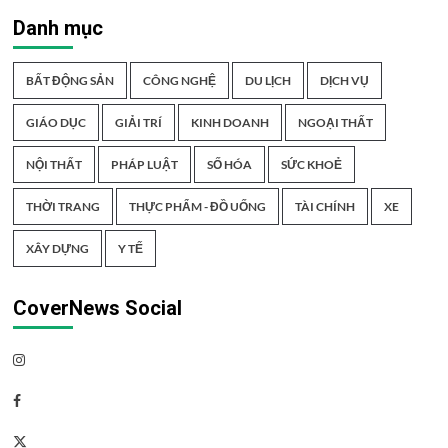
Danh mục
BẤT ĐỘNG SẢN
CÔNG NGHỆ
DU LỊCH
DỊCH VỤ
GIÁO DỤC
GIẢI TRÍ
KINH DOANH
NGOẠI THẤT
NỘI THẤT
PHÁP LUẬT
SỐ HÓA
SỨC KHOẺ
THỜI TRANG
THỰC PHẨM - ĐỒ UỐNG
TÀI CHÍNH
XE
XÂY DỰNG
Y TẾ
CoverNews Social
Instagram
Facebook
Twitter