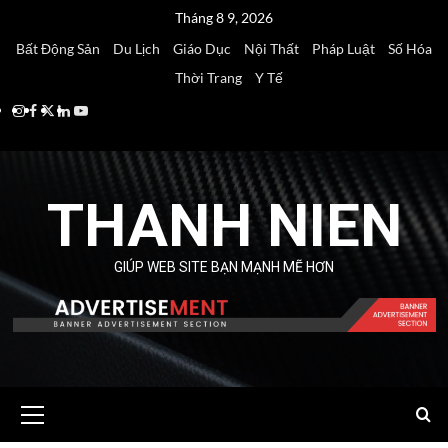
Skip
Tháng 8 9, 2026
to
Bất Động Sản
Du Lịch
Giáo Dục
Nội Thất
Pháp Luật
Số Hóa
content
Thời Trang
Y Tế
Instagram
Facebook
Twitter
Linkedin
Youtube
THANH NIEN
GIÚP WEB SITE BẠN MẠNH MẼ HƠN
Primary
Menu