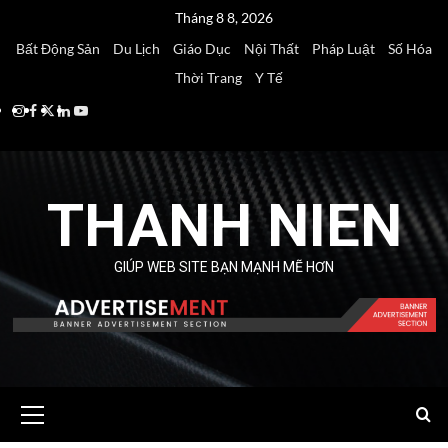
Skip
Tháng 8 8, 2026
to
Bất Động Sản
Du Lịch
Giáo Dục
Nội Thất
Pháp Luật
Số Hóa
content
Thời Trang
Y Tế
Instagram
Facebook
Twitter
Linkedin
Youtube
THANH NIEN
GIÚP WEB SITE BẠN MẠNH MẼ HƠN
Primary
Menu