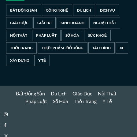
BẤT ĐỘNG SẢN
CÔNG NGHỆ
DU LỊCH
DỊCH VỤ
GIÁO DỤC
GIẢI TRÍ
KINH DOANH
NGOẠI THẤT
NỘI THẤT
PHÁP LUẬT
SỐ HÓA
SỨC KHOẺ
THỜI TRANG
THỰC PHẨM - ĐỒ UỐNG
TÀI CHÍNH
XE
XÂY DỰNG
Y TẾ
Bất Động Sản
Du Lịch
Giáo Dục
Nội Thất
Pháp Luật
Số Hóa
Thời Trang
Y Tế
Instagram
Facebook
Twitter