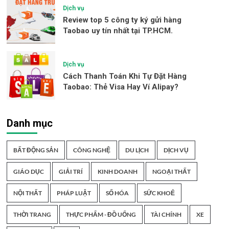
Dịch vụ
Review top 5 công ty ký gửi hàng
Taobao uy tín nhất tại TP.HCM.
Dịch vụ
Cách Thanh Toán Khi Tự Đặt Hàng
Taobao: Thẻ Visa Hay Ví Alipay?
Danh mục
BẤT ĐỘNG SẢN
CÔNG NGHỆ
DU LỊCH
DỊCH VỤ
GIÁO DỤC
GIẢI TRÍ
KINH DOANH
NGOẠI THẤT
NỘI THẤT
PHÁP LUẬT
SỐ HÓA
SỨC KHOẺ
THỜI TRANG
THỰC PHẨM - ĐỒ UỐNG
TÀI CHÍNH
XE