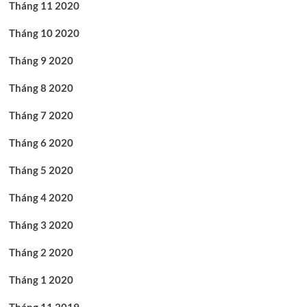
Tháng 11 2020
Tháng 10 2020
Tháng 9 2020
Tháng 8 2020
Tháng 7 2020
Tháng 6 2020
Tháng 5 2020
Tháng 4 2020
Tháng 3 2020
Tháng 2 2020
Tháng 1 2020
Tháng 11 2019