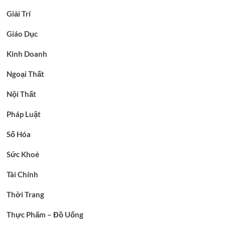
Giải Trí
Giáo Dục
Kinh Doanh
Ngoại Thất
Nội Thất
Pháp Luật
Số Hóa
Sức Khoẻ
Tài Chính
Thời Trang
Thực Phẩm – Đồ Uống