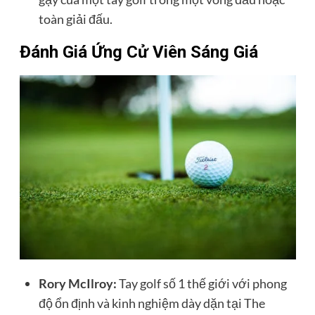
toàn giải đấu.
Đánh Giá Ứng Cử Viên Sáng Giá
Rory McIlroy:
Tay golf số 1 thế giới với phong
độ ổn định và kinh nghiệm dày dặn tại The