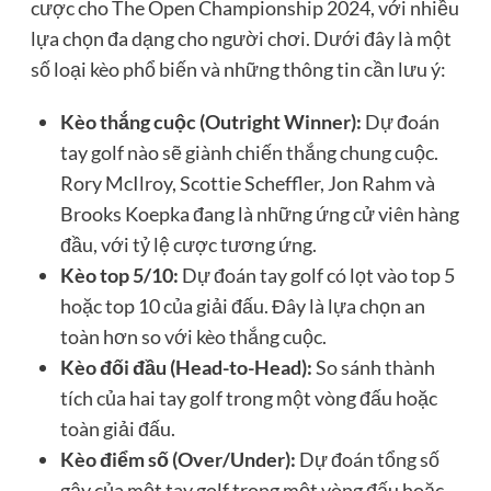
cược cho The Open Championship 2024, với nhiều
lựa chọn đa dạng cho người chơi. Dưới đây là một
số loại kèo phổ biến và những thông tin cần lưu ý:
Kèo thắng cuộc (Outright Winner):
Dự đoán
tay golf nào sẽ giành chiến thắng chung cuộc.
Rory McIlroy, Scottie Scheffler, Jon Rahm và
Brooks Koepka đang là những ứng cử viên hàng
đầu, với tỷ lệ cược tương ứng.
Kèo top 5/10:
Dự đoán tay golf có lọt vào top 5
hoặc top 10 của giải đấu. Đây là lựa chọn an
toàn hơn so với kèo thắng cuộc.
Kèo đối đầu (Head-to-Head):
So sánh thành
tích của hai tay golf trong một vòng đấu hoặc
toàn giải đấu.
Kèo điểm số (Over/Under):
Dự đoán tổng số
gậy của một tay golf trong một vòng đấu hoặc