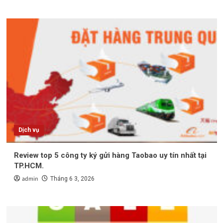
Dịch vụ
Review top 5 công ty ký gửi hàng Taobao uy tín nhất tại
TP.HCM.
admin
Tháng 6 3, 2026