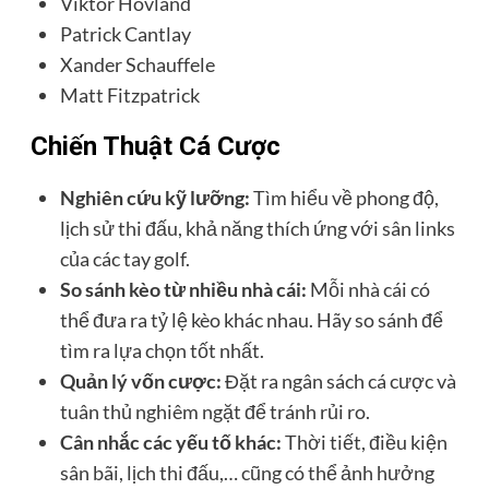
Viktor Hovland
Patrick Cantlay
Xander Schauffele
Matt Fitzpatrick
Chiến Thuật Cá Cược
Nghiên cứu kỹ lưỡng:
Tìm hiểu về phong độ,
lịch sử thi đấu, khả năng thích ứng với sân links
của các tay golf.
So sánh kèo từ nhiều nhà cái:
Mỗi nhà cái có
thể đưa ra tỷ lệ kèo khác nhau. Hãy so sánh để
tìm ra lựa chọn tốt nhất.
Quản lý vốn cược:
Đặt ra ngân sách cá cược và
tuân thủ nghiêm ngặt để tránh rủi ro.
Cân nhắc các yếu tố khác:
Thời tiết, điều kiện
sân bãi, lịch thi đấu,… cũng có thể ảnh hưởng