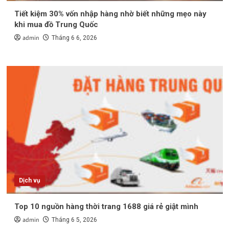
Tiết kiệm 30% vốn nhập hàng nhờ biết những mẹo này
khi mua đồ Trung Quốc
admin
Tháng 6 6, 2026
Dịch vụ
Top 10 nguồn hàng thời trang 1688 giá rẻ giật mình
admin
Tháng 6 5, 2026