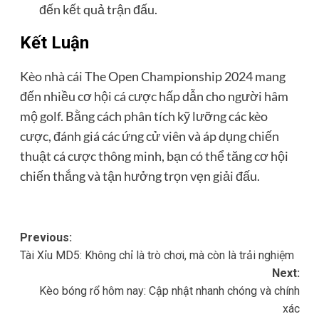
đến kết quả trận đấu.
Kết Luận
Kèo nhà cái The Open Championship 2024 mang
đến nhiều cơ hội cá cược hấp dẫn cho người hâm
mộ golf. Bằng cách phân tích kỹ lưỡng các kèo
cược, đánh giá các ứng cử viên và áp dụng chiến
thuật cá cược thông minh, bạn có thể tăng cơ hội
chiến thắng và tận hưởng trọn vẹn giải đấu.
Post
Previous:
Tài Xỉu MD5: Không chỉ là trò chơi, mà còn là trải nghiệm
navigation
Next:
Kèo bóng rổ hôm nay: Cập nhật nhanh chóng và chính
xác