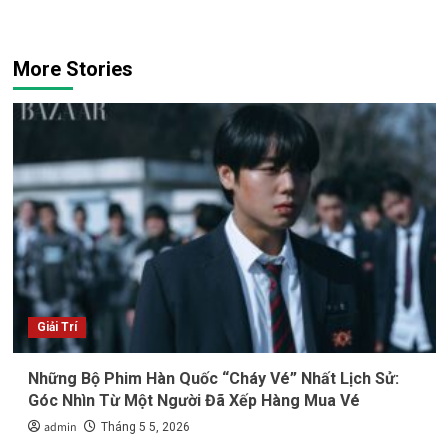
More Stories
Giải Trí
Những Bộ Phim Hàn Quốc “Cháy Vé” Nhất Lịch Sử:
Góc Nhìn Từ Một Người Đã Xếp Hàng Mua Vé
admin
Tháng 5 5, 2026