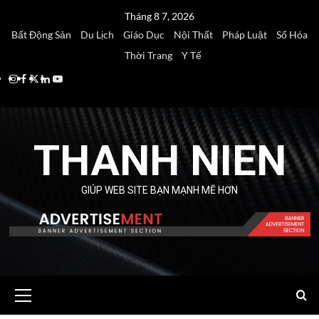
Skip
Tháng 8 7, 2026
to
Bất Động Sản
Du Lịch
Giáo Dục
Nội Thất
Pháp Luật
Số Hóa
content
Thời Trang
Y Tế
Instagram
Facebook
Twitter
Linkedin
Youtube
THANH NIEN
GIÚP WEB SITE BẠN MẠNH MẼ HƠN
Primary
Menu