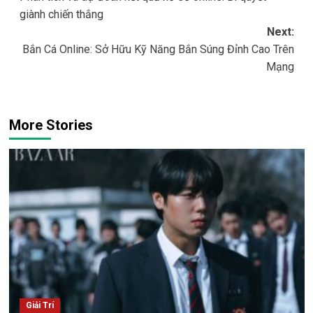
navigation
giành chiến thắng
Next:
Bắn Cá Online: Sở Hữu Kỹ Năng Bắn Súng Đỉnh Cao Trên
Mạng
More Stories
Giải Trí