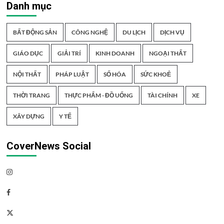
Danh mục
BẤT ĐỘNG SẢN
CÔNG NGHỆ
DU LỊCH
DỊCH VỤ
GIÁO DỤC
GIẢI TRÍ
KINH DOANH
NGOẠI THẤT
NỘI THẤT
PHÁP LUẬT
SỐ HÓA
SỨC KHOẺ
THỜI TRANG
THỰC PHẨM - ĐỒ UỐNG
TÀI CHÍNH
XE
XÂY DỰNG
Y TẾ
CoverNews Social
Instagram
Facebook
Twitter