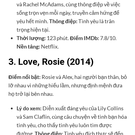
và Rachel McAdams, cùng thông điệp về việc
sống trọn vẹn mỗi ngày, truyền cảm hứng để
yêu hết mình.
Thông điệp:
Tình yêu là trân
trọng hiện tại.
Thời lượng:
123 phút.
Điểm IMDb:
7.8/10.
Nền tảng:
Netflix.
3. Love, Rosie (2014)
Điểm nổi bật:
Rosie và Alex, hai người bạn thân, bỏ
lỡ nhau vì những hiểu lầm, nhưng định mệnh đưa
họ trở lại bên nhau.
Lý do xem:
Diễn xuất đáng yêu của Lily Collins
và Sam Claflin, cùng câu chuyện về tình bạn hóa
tình yêu, cho thấy tình yêu luôn tìm được
đường.
Thông điệp:
Tình yêu đích thực sẽ đến