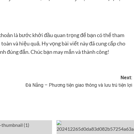
i khoản là bước khởi đầu quan trọng để bạn có thể tham
 toàn và hiệu quả. Hy vọng bài viết này đã cung cấp cho
định đúng đắn. Chúc bạn may mắn và thành công!
Next:
Đà Nẵng – Phương tiện giao thông và lưu trú tiện lợi