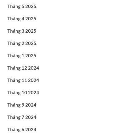
Tháng 5 2025
Tháng 4 2025
Tháng 3 2025
Tháng 2 2025
Tháng 1 2025
Tháng 12 2024
Tháng 11 2024
Tháng 10 2024
Tháng 9 2024
Tháng 7 2024
Tháng 6 2024