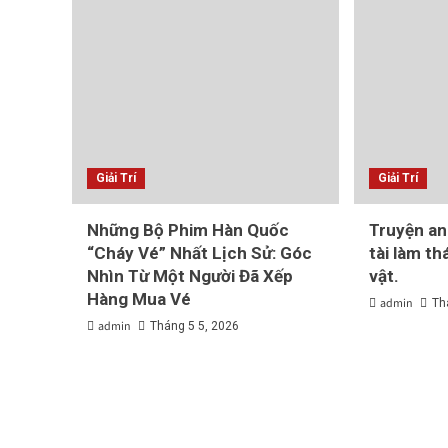
Giải Trí
Giải Trí
Những Bộ Phim Hàn Quốc
Truyện an
“Cháy Vé” Nhất Lịch Sử: Góc
tài làm t
Nhìn Từ Một Người Đã Xếp
vật.
Hàng Mua Vé
admin
Th
admin
Tháng 5 5, 2026