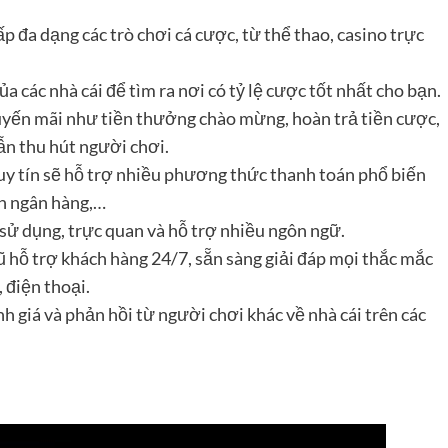
p đa dạng các trò chơi cá cược, từ thể thao, casino trực
ủa các nhà cái để tìm ra nơi có tỷ lệ cược tốt nhất cho bạn.
yến mãi như tiền thưởng chào mừng, hoàn trả tiền cược,
ẫn thu hút người chơi.
uy tín sẽ hỗ trợ nhiều phương thức thanh toán phổ biến
ản ngân hàng,…
sử dụng, trực quan và hỗ trợ nhiều ngôn ngữ.
 hỗ trợ khách hàng 24/7, sẵn sàng giải đáp mọi thắc mắc
 điện thoại.
h giá và phản hồi từ người chơi khác về nhà cái trên các