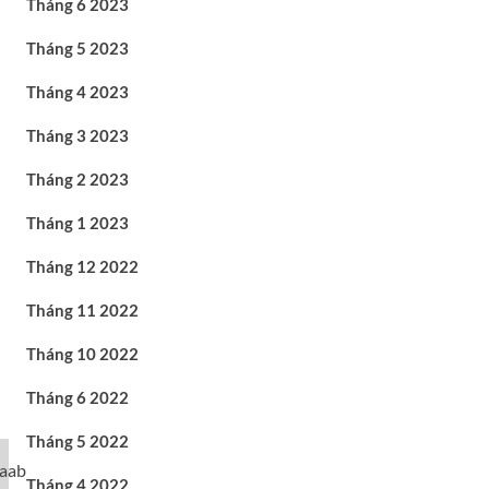
Tháng 6 2023
Tháng 5 2023
Tháng 4 2023
Tháng 3 2023
Tháng 2 2023
Tháng 1 2023
Tháng 12 2022
Tháng 11 2022
Tháng 10 2022
Tháng 6 2022
Tháng 5 2022
Tháng 4 2022