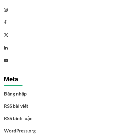
Instagram
Facebook
Twitter
Linkedin
Youtube
Meta
Đăng nhập
RSS bài viết
RSS bình luận
WordPress.org