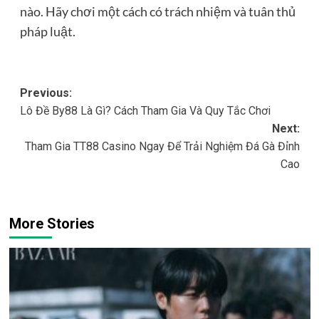
nào. Hãy chơi một cách có trách nhiệm và tuân thủ
pháp luật.
Post
Previous:
Lô Đề By88 Là Gì? Cách Tham Gia Và Quy Tắc Chơi
navigation
Next:
Tham Gia TT88 Casino Ngay Để Trải Nghiệm Đá Gà Đỉnh
Cao
More Stories