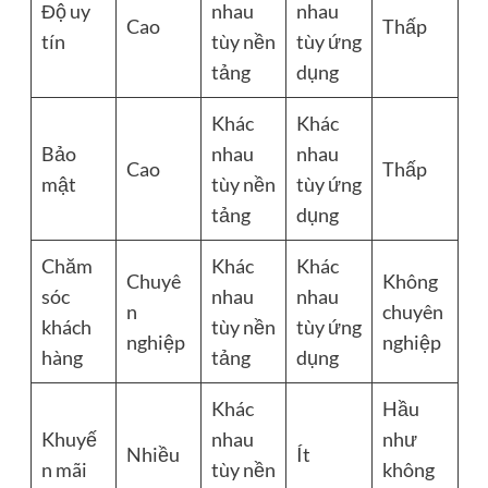
Độ uy
nhau
nhau
Cao
Thấp
tín
tùy nền
tùy ứng
tảng
dụng
Khác
Khác
Bảo
nhau
nhau
Cao
Thấp
mật
tùy nền
tùy ứng
tảng
dụng
Chăm
Khác
Khác
Chuyê
Không
sóc
nhau
nhau
n
chuyên
khách
tùy nền
tùy ứng
nghiệp
nghiệp
hàng
tảng
dụng
Khác
Hầu
Khuyế
nhau
như
Nhiều
Ít
n mãi
tùy nền
không