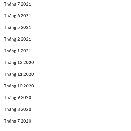
Tháng 7 2021
Tháng 6 2021
Tháng 5 2021
Tháng 2 2021
Tháng 1 2021
Tháng 12 2020
Tháng 11 2020
Tháng 10 2020
Tháng 9 2020
Tháng 8 2020
Tháng 7 2020