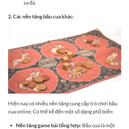
sa đà.
2. Các nền tảng bầu cua khác:
Hiện nay có nhiều nền tảng cung cấp trò chơi bầu
cua online. Có thể kể đến một số dạng phổ biến:
Nền tảng game bài tổng hợp:
Bầu cua là một