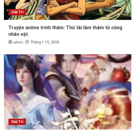
Giải Trí
Truyện anime trinh thám: Thử tài làm thám tử cùng
nhân vật.
admin
Tháng 1 15, 2026
Giải Trí