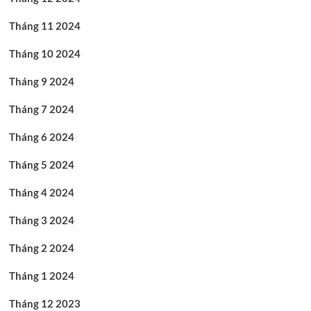
Tháng 11 2024
Tháng 10 2024
Tháng 9 2024
Tháng 7 2024
Tháng 6 2024
Tháng 5 2024
Tháng 4 2024
Tháng 3 2024
Tháng 2 2024
Tháng 1 2024
Tháng 12 2023