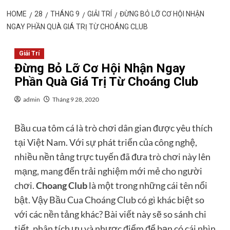
HOME
28
THÁNG 9
GIẢI TRÍ
ĐỪNG BỎ LỠ CƠ HỘI NHẬN
NGAY PHẦN QUÀ GIÁ TRỊ TỪ CHOÁNG CLUB
Giải Trí
Đừng Bỏ Lỡ Cơ Hội Nhận Ngay
Phần Quà Giá Trị Từ Choáng Club
admin
Tháng 9 28, 2020
Bầu cua tôm cá là trò chơi dân gian được yêu thích
tại Việt Nam. Với sự phát triển của công nghệ,
nhiều nền tảng trực tuyến đã đưa trò chơi này lên
mạng, mang đến trải nghiệm mới mẻ cho người
chơi.
Choang Club
là một trong những cái tên nổi
bật. Vậy Bầu Cua Choáng Club có gì khác biệt so
với các nền tảng khác? Bài viết này sẽ so sánh chi
tiết, phân tích ưu và nhược điểm để bạn có cái nhìn