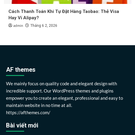
Cách Thanh Toán Khi Tự Đặt Hàng Taobao: Thẻ Visa
Hay Ví Alipay?
admin
Tháng 6 2, 2026
AF themes
We mainly focus on quality code and elegant design with
incredible support. Our WordPress themes and plugins
empower you to create an elegant, professional and easy to
maintain website in no time at all.
https://afthemes.com/
Bài viết mới