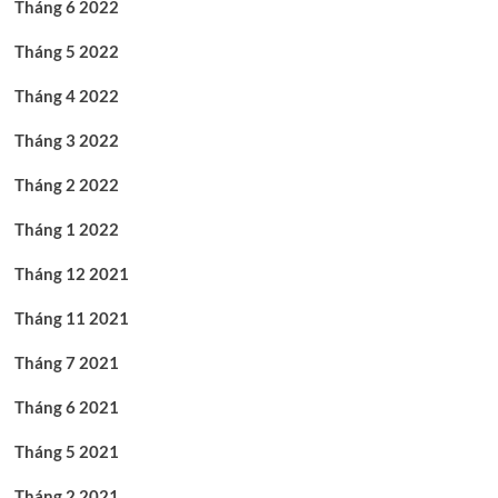
Tháng 6 2022
Tháng 5 2022
Tháng 4 2022
Tháng 3 2022
Tháng 2 2022
Tháng 1 2022
Tháng 12 2021
Tháng 11 2021
Tháng 7 2021
Tháng 6 2021
Tháng 5 2021
Tháng 2 2021