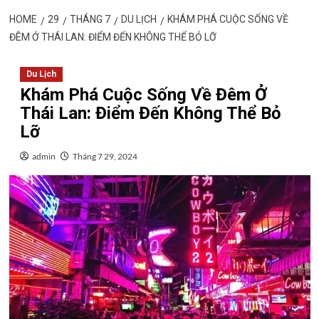
HOME
29
THÁNG 7
DU LỊCH
KHÁM PHÁ CUỘC SỐNG VỀ
ĐÊM Ở THÁI LAN: ĐIỂM ĐẾN KHÔNG THỂ BỎ LỠ
Du Lịch
Khám Phá Cuộc Sống Về Đêm Ở
Thái Lan: Điểm Đến Không Thể Bỏ
Lỡ
admin
Tháng 7 29, 2024