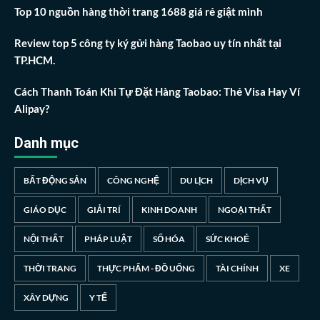
Top 10 nguồn hàng thời trang 1688 giá rẻ giật mình
Review top 5 công ty ký gửi hàng Taobao uy tín nhất tại
TP.HCM.
Cách Thanh Toán Khi Tự Đặt Hàng Taobao: Thẻ Visa Hay Ví
Alipay?
Danh mục
BẤT ĐỘNG SẢN
CÔNG NGHỆ
DU LỊCH
DỊCH VỤ
GIÁO DỤC
GIẢI TRÍ
KINH DOANH
NGOẠI THẤT
NỘI THẤT
PHÁP LUẬT
SỐ HÓA
SỨC KHOẺ
THỜI TRANG
THỰC PHẨM - ĐỒ UỐNG
TÀI CHÍNH
XE
XÂY DỰNG
Y TẾ