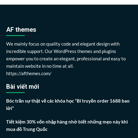
AF themes
We mainly focus on quality code and elegant design with
incredible support. Our WordPress themes and plugins
empower you to create an elegant, professional and easy to
maintain website in no time at all.
https://afthemes.com/
Bài viết mới
Bóc trần sự thật về các khóa học “Bí truyền order 1688 bao
lời”
Tiết kiệm 30% vốn nhập hàng nhờ biết những mẹo này khi
mua đồ Trung Quốc