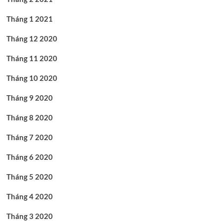
Tháng 1 2021
Tháng 12 2020
Tháng 11 2020
Tháng 10 2020
Tháng 9 2020
Tháng 8 2020
Tháng 7 2020
Tháng 6 2020
Tháng 5 2020
Tháng 4 2020
Tháng 3 2020