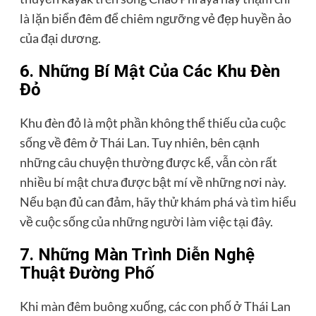
là lặn biển đêm để chiêm ngưỡng vẻ đẹp huyền ảo
của đại dương.
6. Những Bí Mật Của Các Khu Đèn
Đỏ
Khu đèn đỏ là một phần không thể thiếu của cuộc
sống về đêm ở Thái Lan. Tuy nhiên, bên cạnh
những câu chuyện thường được kể, vẫn còn rất
nhiều bí mật chưa được bật mí về những nơi này.
Nếu bạn đủ can đảm, hãy thử khám phá và tìm hiểu
về cuộc sống của những người làm việc tại đây.
7. Những Màn Trình Diễn Nghệ
Thuật Đường Phố
Khi màn đêm buông xuống, các con phố ở Thái Lan