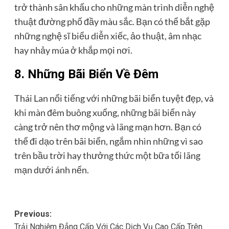
trở thành sân khấu cho những màn trình diễn nghệ
thuật đường phố đầy màu sắc. Bạn có thể bắt gặp
những nghệ sĩ biểu diễn xiếc, ảo thuật, âm nhạc
hay nhảy múa ở khắp mọi nơi.
8. Những Bãi Biển Về Đêm
Thái Lan nổi tiếng với những bãi biển tuyệt đẹp, và
khi màn đêm buông xuống, những bãi biển này
càng trở nên thơ mộng và lãng mạn hơn. Bạn có
thể đi dạo trên bãi biển, ngắm nhìn những vì sao
trên bầu trời hay thưởng thức một bữa tối lãng
mạn dưới ánh nến.
Post
Previous:
Trải Nghiệm Đẳng Cấp Với Các Dịch Vụ Cao Cấp Trên