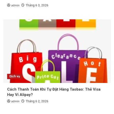
admin
Tháng 6 3, 2026
Dịch vụ
Cách Thanh Toán Khi Tự Đặt Hàng Taobao: Thẻ Visa
Hay Ví Alipay?
admin
Tháng 6 2, 2026