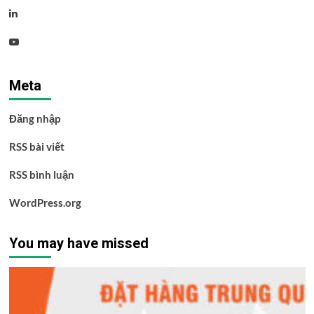
Linkedin
Youtube
Meta
Đăng nhập
RSS bài viết
RSS bình luận
WordPress.org
You may have missed