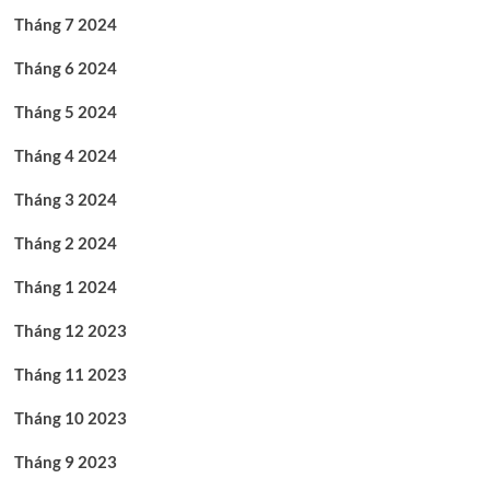
Tháng 7 2024
Tháng 6 2024
Tháng 5 2024
Tháng 4 2024
Tháng 3 2024
Tháng 2 2024
Tháng 1 2024
Tháng 12 2023
Tháng 11 2023
Tháng 10 2023
Tháng 9 2023