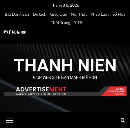
Skip
Tháng 8 8, 2026
to
Bất Động Sản
Du Lịch
Giáo Dục
Nội Thất
Pháp Luật
Số Hóa
content
Thời Trang
Y Tế
Instagram
Facebook
Twitter
Linkedin
Youtube
THANH NIEN
GIÚP WEB SITE BẠN MẠNH MẼ HƠN
Primary
Menu