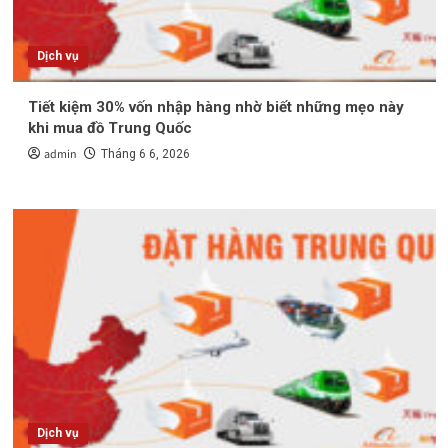
Dịch vụ
Tiết kiệm 30% vốn nhập hàng nhờ biết những mẹo này
khi mua đồ Trung Quốc
admin
Tháng 6 6, 2026
Dịch vụ