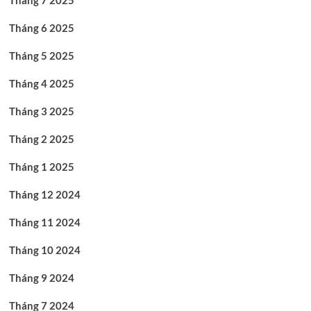
Tháng 7 2025
Tháng 6 2025
Tháng 5 2025
Tháng 4 2025
Tháng 3 2025
Tháng 2 2025
Tháng 1 2025
Tháng 12 2024
Tháng 11 2024
Tháng 10 2024
Tháng 9 2024
Tháng 7 2024