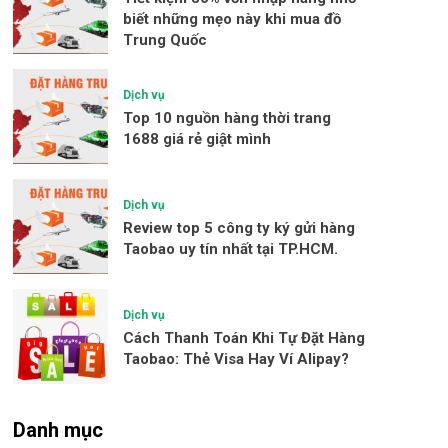
biết những mẹo này khi mua đồ
Trung Quốc
Dịch vụ
Top 10 nguồn hàng thời trang
1688 giá rẻ giật mình
Dịch vụ
Review top 5 công ty ký gửi hàng
Taobao uy tín nhất tại TP.HCM.
Dịch vụ
Cách Thanh Toán Khi Tự Đặt Hàng
Taobao: Thẻ Visa Hay Ví Alipay?
Danh mục