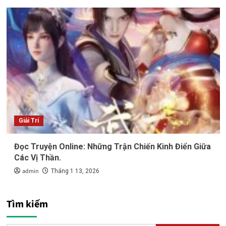
Giải Trí
Đọc Truyện Online: Những Trận Chiến Kinh Điển Giữa
Các Vị Thần.
admin
Tháng 1 13, 2026
Tìm kiếm