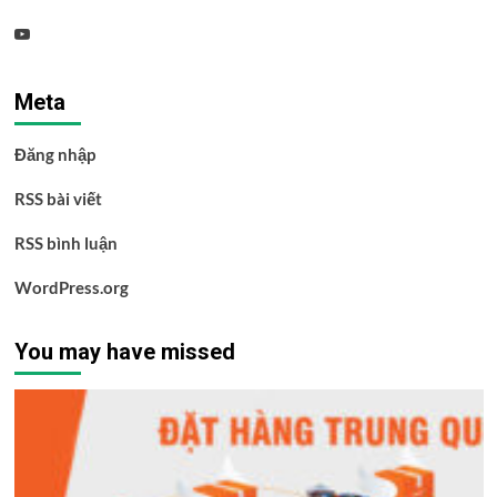
Youtube
Meta
Đăng nhập
RSS bài viết
RSS bình luận
WordPress.org
You may have missed