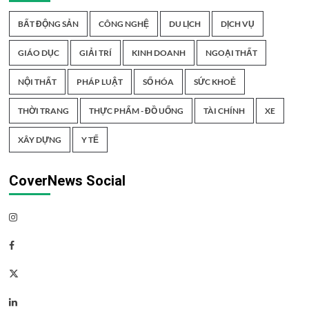
BẤT ĐỘNG SẢN
CÔNG NGHỆ
DU LỊCH
DỊCH VỤ
GIÁO DỤC
GIẢI TRÍ
KINH DOANH
NGOẠI THẤT
NỘI THẤT
PHÁP LUẬT
SỐ HÓA
SỨC KHOẺ
THỜI TRANG
THỰC PHẨM - ĐỒ UỐNG
TÀI CHÍNH
XE
XÂY DỰNG
Y TẾ
CoverNews Social
Instagram
Facebook
Twitter
Linkedin