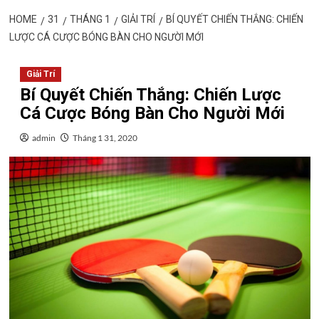
HOME
31
THÁNG 1
GIẢI TRÍ
BÍ QUYẾT CHIẾN THẮNG: CHIẾN
LƯỢC CÁ CƯỢC BÓNG BÀN CHO NGƯỜI MỚI
Giải Trí
Bí Quyết Chiến Thắng: Chiến Lược
Cá Cược Bóng Bàn Cho Người Mới
admin
Tháng 1 31, 2020