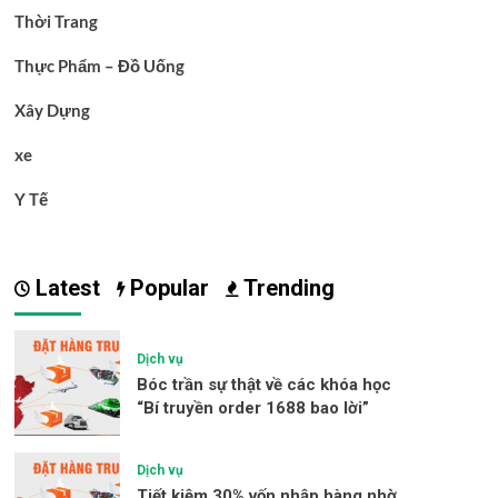
Thời Trang
Thực Phẩm – Đồ Uống
Xây Dựng
xe
Y Tế
Latest
Popular
Trending
Dịch vụ
Bóc trần sự thật về các khóa học
“Bí truyền order 1688 bao lời”
Dịch vụ
Tiết kiệm 30% vốn nhập hàng nhờ