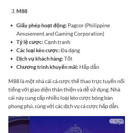
M88
Giấy phép hoạt động:
Pagcor (Philippine
Amusement and Gaming Corporation)
Tỷ lệ cược:
Cạnh tranh
Các loại kèo cược:
Đa dạng
Dịch vụ khách hàng:
Tốt
Chương trình khuyến mãi:
Hấp dẫn
M88 là một nhà cái cá cược thể thao trực tuyến nổi
tiếng với giao diện thân thiện và dễ sử dụng. Nhà
cái này cung cấp nhiều loại kèo cược bóng bàn
phong phú, cùng với các dịch vụ cá cược hấp dẫn.