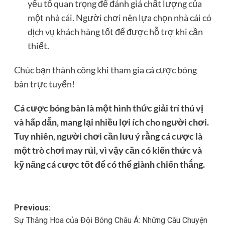
yếu tố quan trọng để đánh giá chất lượng của
một nhà cái. Người chơi nên lựa chọn nhà cái có
dịch vụ khách hàng tốt để được hỗ trợ khi cần
thiết.
Chúc bạn thành công khi tham gia cá cược bóng
bàn trực tuyến!
Cá cược bóng bàn là một hình thức giải trí thú vị
và hấp dẫn, mang lại nhiều lợi ích cho người chơi.
Tuy nhiên, người chơi cần lưu ý rằng cá cược là
một trò chơi may rủi, vì vậy cần có kiến thức và
kỹ năng cá cược tốt để có thể giành chiến thắng.
Post
Previous:
Sự Thăng Hoa của Đội Bóng Châu Á: Những Câu Chuyện