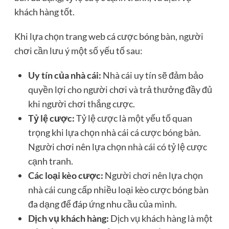
khách hàng tốt.
Khi lựa chọn trang web cá cược bóng bàn, người
chơi cần lưu ý một số yếu tố sau:
Uy tín của nhà cái:
Nhà cái uy tín sẽ đảm bảo
quyền lợi cho người chơi và trả thưởng đầy đủ
khi người chơi thắng cược.
Tỷ lệ cược:
Tỷ lệ cược là một yếu tố quan
trọng khi lựa chọn nhà cái cá cược bóng bàn.
Người chơi nên lựa chọn nhà cái có tỷ lệ cược
cạnh tranh.
Các loại kèo cược:
Người chơi nên lựa chọn
nhà cái cung cấp nhiều loại kèo cược bóng bàn
đa dạng để đáp ứng nhu cầu của mình.
Dịch vụ khách hàng:
Dịch vụ khách hàng là một