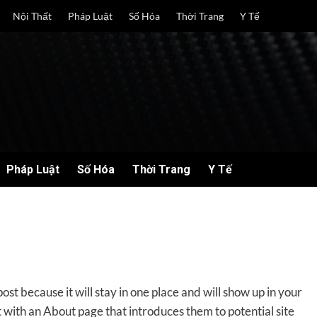
Nội Thất
Pháp Luật
Số Hóa
Thời Trang
Y Tế
Pháp Luật
Số Hóa
Thời Trang
Y Tế
post because it will stay in one place and will show up in your
t with an About page that introduces them to potential site