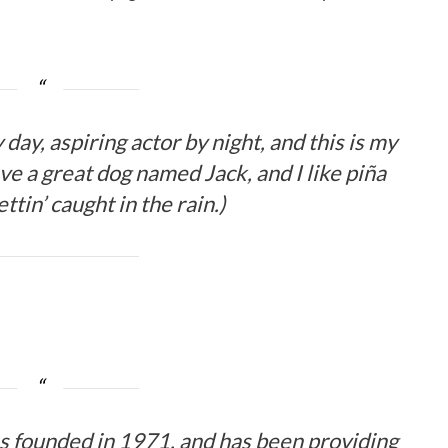
day, aspiring actor by night, and this is my
ave a great dog named Jack, and I like piña
ttin’ caught in the rain.)
founded in 1971, and has been providing