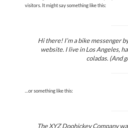
visitors. It might say something like this:
Hi there! I’m a bike messenger by 
website. I live in Los Angeles, h
coladas. (And ge
…or something like this:
The XYZ Doohickey Company was 