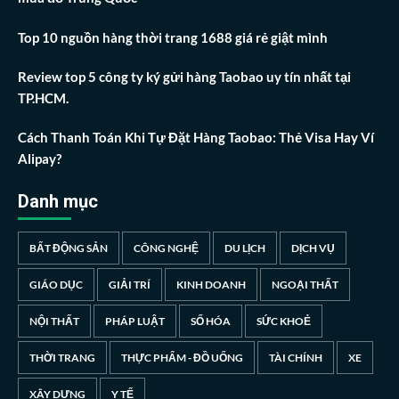
Top 10 nguồn hàng thời trang 1688 giá rẻ giật mình
Review top 5 công ty ký gửi hàng Taobao uy tín nhất tại
TP.HCM.
Cách Thanh Toán Khi Tự Đặt Hàng Taobao: Thẻ Visa Hay Ví
Alipay?
Danh mục
BẤT ĐỘNG SẢN
CÔNG NGHỆ
DU LỊCH
DỊCH VỤ
GIÁO DỤC
GIẢI TRÍ
KINH DOANH
NGOẠI THẤT
NỘI THẤT
PHÁP LUẬT
SỐ HÓA
SỨC KHOẺ
THỜI TRANG
THỰC PHẨM - ĐỒ UỐNG
TÀI CHÍNH
XE
XÂY DỰNG
Y TẾ