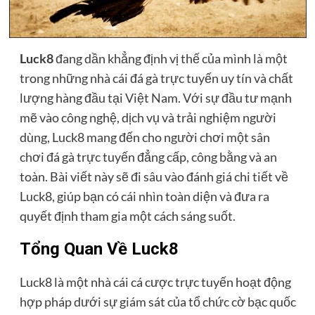
Luck8
đang dần khẳng định vị thế của mình là một
trong những nhà cái đá gà trực tuyến uy tín và chất
lượng hàng đầu tại Việt Nam. Với sự đầu tư mạnh
mẽ vào công nghệ, dịch vụ và trải nghiệm người
dùng, Luck8 mang đến cho người chơi một sân
chơi đá gà trực tuyến đẳng cấp, công bằng và an
toàn. Bài viết này sẽ đi sâu vào đánh giá chi tiết về
Luck8, giúp bạn có cái nhìn toàn diện và đưa ra
quyết định tham gia một cách sáng suốt.
Tổng Quan Về Luck8
Luck8 là một nhà cái cá cược trực tuyến hoạt động
hợp pháp dưới sự giám sát của tổ chức cờ bạc quốc