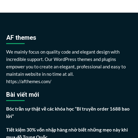
AF themes
We mainly focus on quality code and elegant design with
incredible support. Our WordPress themes and plugins
empower you to create an elegant, professional and easy to
maintain website in no time at all.
https://afthemes.com/
Bài viết mới
Bóc trần sự thật về các khóa học “Bí truyền order 1688 bao
lời”
Tiết kiệm 30% vốn nhập hàng nhờ biết những mẹo này khi
mua đồ Trung Quốc