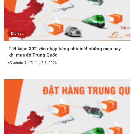
Dịch vụ
Tiết kiệm 30% vốn nhập hàng nhờ biết những mẹo này
khi mua đồ Trung Quốc
admin
Tháng 6 6, 2026