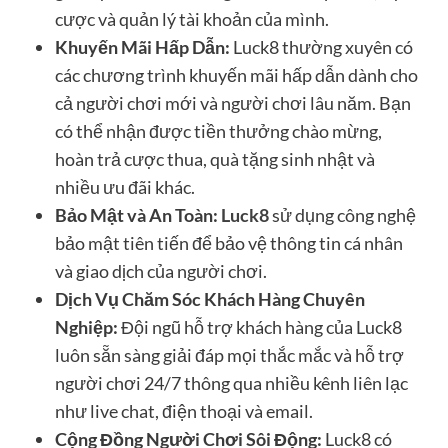
cược và quản lý tài khoản của mình.
Khuyến Mãi Hấp Dẫn:
Luck8 thường xuyên có
các chương trình khuyến mãi hấp dẫn dành cho
cả người chơi mới và người chơi lâu năm. Bạn
có thể nhận được tiền thưởng chào mừng,
hoàn trả cược thua, quà tặng sinh nhật và
nhiều ưu đãi khác.
Bảo Mật và An Toàn:
Luck8
sử dụng công nghệ
bảo mật tiên tiến để bảo vệ thông tin cá nhân
và giao dịch của người chơi.
Dịch Vụ Chăm Sóc Khách Hàng Chuyên
Nghiệp:
Đội ngũ hỗ trợ khách hàng của Luck8
luôn sẵn sàng giải đáp mọi thắc mắc và hỗ trợ
người chơi 24/7 thông qua nhiều kênh liên lạc
như live chat, điện thoại và email.
Cộng Đồng Người Chơi Sôi Động:
Luck8 có