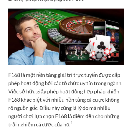
F168 là một nền tảng giải trí trực tuyến được cấp
phép hoạt động bởi các tổ chức uy tín trong ngành.
Việc sở hữu giấy phép hoạt động hợp pháp khiến
F168 khác biệt với nhiều nền tảng cá cược không
rõ nguồn gốc. Điều này cũng là lý do mà nhiều
người chơi lựa chọn F168 là điểm đến cho những
1
trải nghiệm cá cược của họ.