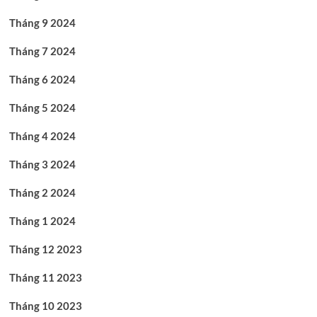
Tháng 9 2024
Tháng 7 2024
Tháng 6 2024
Tháng 5 2024
Tháng 4 2024
Tháng 3 2024
Tháng 2 2024
Tháng 1 2024
Tháng 12 2023
Tháng 11 2023
Tháng 10 2023