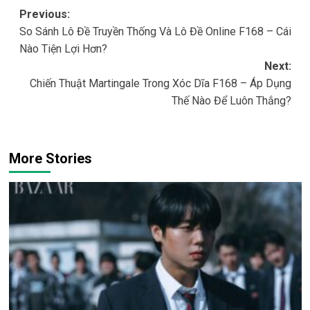
Post
Previous:
So Sánh Lô Đề Truyền Thống Và Lô Đề Online F168 – Cái
navigation
Nào Tiện Lợi Hơn?
Next:
Chiến Thuật Martingale Trong Xóc Dĩa F168 – Áp Dụng
Thế Nào Để Luôn Thắng?
More Stories