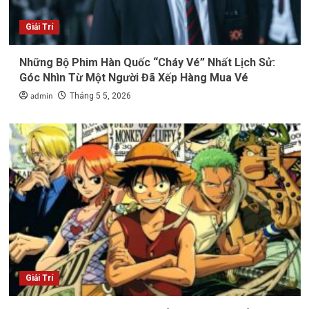
Giải Trí
Những Bộ Phim Hàn Quốc “Cháy Vé” Nhất Lịch Sử:
Góc Nhìn Từ Một Người Đã Xếp Hàng Mua Vé
admin
Tháng 5 5, 2026
Giải Trí