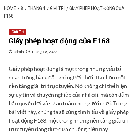
HOME
8
THÁNG 4
GIẢI TRÍ
GIẤY PHÉP HOẠT ĐỘNG CỦA
F168
Giải Trí
Giấy phép hoạt động của F168
admin
Tháng 4 8, 2022
Giấy phép hoạt động là một trong những yếu tố
quan trọng hàng đầu khi người chơi lựa chọn một
nền tảng giải trí trực tuyến. Nó không chỉ thể hiện
sự uy tín và chuyên nghiệp của nhà cái, mà còn đảm
bảo quyền lợi và sự an toàn cho người chơi. Trong
bài viết này, chúng ta sẽ cùng tìm hiểu về
giấy phép
hoạt động F168
, một trong những nền tảng giải trí
trực tuyến đang được ưa chuộng hiện nay.