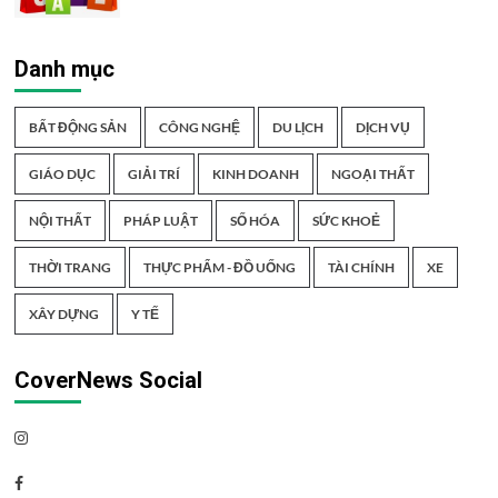
Danh mục
BẤT ĐỘNG SẢN
CÔNG NGHỆ
DU LỊCH
DỊCH VỤ
GIÁO DỤC
GIẢI TRÍ
KINH DOANH
NGOẠI THẤT
NỘI THẤT
PHÁP LUẬT
SỐ HÓA
SỨC KHOẺ
THỜI TRANG
THỰC PHẨM - ĐỒ UỐNG
TÀI CHÍNH
XE
XÂY DỰNG
Y TẾ
CoverNews Social
Instagram
Facebook