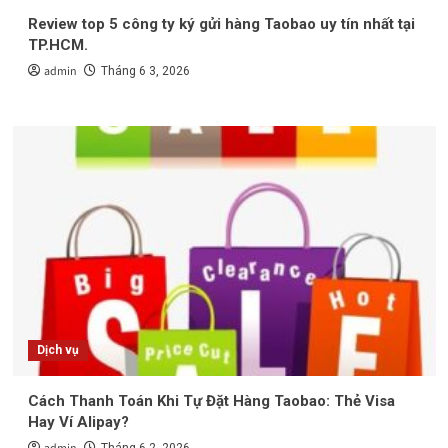
Review top 5 công ty ký gửi hàng Taobao uy tín nhất tại
TP.HCM.
admin
Tháng 6 3, 2026
Dịch vụ
Cách Thanh Toán Khi Tự Đặt Hàng Taobao: Thẻ Visa
Hay Ví Alipay?
Tháng 6 2, 2026