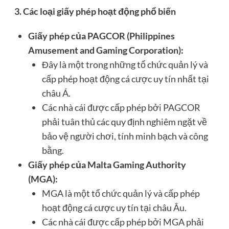
3. Các loại giấy phép hoạt động phổ biến
Giấy phép của PAGCOR (Philippines
Amusement and Gaming Corporation):
Đây là một trong những tổ chức quản lý và
cấp phép hoạt động cá cược uy tín nhất tại
châu Á.
Các nhà cái được cấp phép bởi PAGCOR
phải tuân thủ các quy định nghiêm ngặt về
bảo vệ người chơi, tính minh bạch và công
bằng.
Giấy phép của Malta Gaming Authority
(MGA):
MGA là một tổ chức quản lý và cấp phép
hoạt động cá cược uy tín tại châu Âu.
Các nhà cái được cấp phép bởi MGA phải