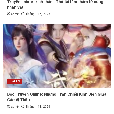
Truyện anime trinh thám: Thử tài làm thám tử cùng
nhân vật.
admin
Tháng 1 15, 2026
Giải Trí
Đọc Truyện Online: Những Trận Chiến Kinh Điển Giữa
Các Vị Thần.
admin
Tháng 1 13, 2026