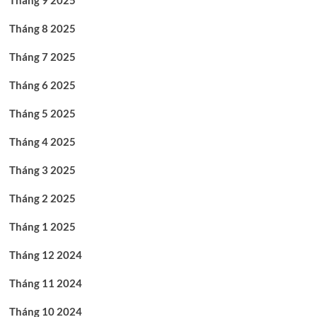
Tháng 8 2025
Tháng 7 2025
Tháng 6 2025
Tháng 5 2025
Tháng 4 2025
Tháng 3 2025
Tháng 2 2025
Tháng 1 2025
Tháng 12 2024
Tháng 11 2024
Tháng 10 2024