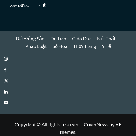
XÂY DỰNG
Y TẾ
Bất Động Sản
Du Lịch
Giáo Dục
Nội Thất
Pháp Luật
Số Hóa
Thời Trang
Y Tế
Instagram
Facebook
Twitter
Linkedin
Youtube
Copyright © All rights reserved.
|
CoverNews
by AF
themes.