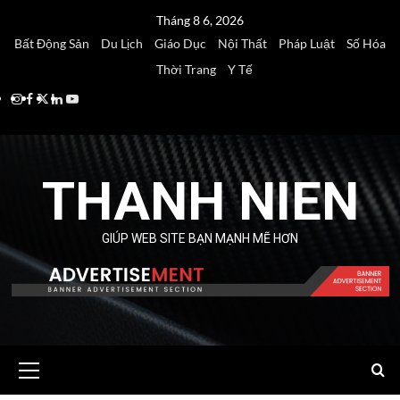
Skip
Tháng 8 6, 2026
to
Bất Động Sản
Du Lịch
Giáo Dục
Nội Thất
Pháp Luật
Số Hóa
content
Thời Trang
Y Tế
Instagram
Facebook
Twitter
Linkedin
Youtube
THANH NIEN
GIÚP WEB SITE BẠN MẠNH MẼ HƠN
Primary
Menu