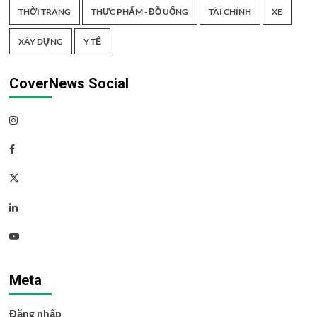
THỜI TRANG
THỰC PHẨM - ĐỒ UỐNG
TÀI CHÍNH
XE
XÂY DỰNG
Y TẾ
CoverNews Social
Instagram
Facebook
Twitter
Linkedin
Youtube
Meta
Đăng nhập