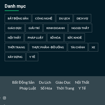
Danh mục
BẤT ĐỘNG SẢN
CÔNG NGHỆ
DU LỊCH
DỊCH VỤ
GIÁO DỤC
GIẢI TRÍ
KINH DOANH
NGOẠI THẤT
NỘI THẤT
PHÁP LUẬT
SỐ HÓA
SỨC KHOẺ
THỜI TRANG
THỰC PHẨM - ĐỒ UỐNG
TÀI CHÍNH
XE
XÂY DỰNG
Y TẾ
Bất Động Sản
Du Lịch
Giáo Dục
Nội Thất
Pháp Luật
Số Hóa
Thời Trang
Y Tế
Instagram