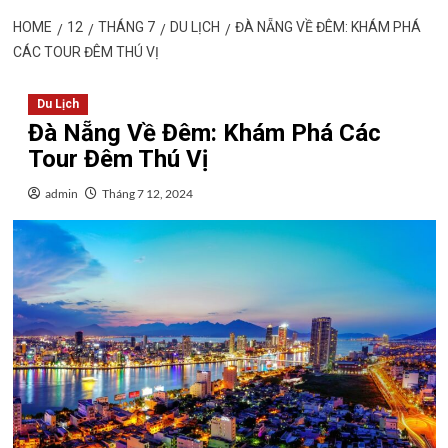
HOME
12
THÁNG 7
DU LỊCH
ĐÀ NẴNG VỀ ĐÊM: KHÁM PHÁ
CÁC TOUR ĐÊM THÚ VỊ
Du Lịch
Đà Nẵng Về Đêm: Khám Phá Các
Tour Đêm Thú Vị
admin
Tháng 7 12, 2024