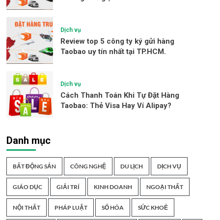
Dịch vụ
Review top 5 công ty ký gửi hàng
Taobao uy tín nhất tại TP.HCM.
Dịch vụ
Cách Thanh Toán Khi Tự Đặt Hàng
Taobao: Thẻ Visa Hay Ví Alipay?
Danh mục
BẤT ĐỘNG SẢN
CÔNG NGHỆ
DU LỊCH
DỊCH VỤ
GIÁO DỤC
GIẢI TRÍ
KINH DOANH
NGOẠI THẤT
NỘI THẤT
PHÁP LUẬT
SỐ HÓA
SỨC KHOẺ